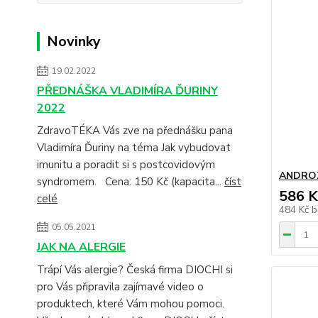
Novinky
19.02.2022
PŘEDNÁŠKA VLADIMÍRA ĎURINY
2022
ZdravoTÉKA Vás zve na přednášku pana
Vladimíra Ďuriny na téma Jak vybudovat
imunitu a poradit si s postcovidovým
ANDROZ
syndromem. Cena: 150 Kč (kapacita...
číst
586 K
celé
484 Kč
b
05.05.2021
JAK NA ALERGIE
Trápí Vás alergie? Česká firma DIOCHI si
pro Vás připravila zajímavé video o
produktech, které Vám mohou pomoci.