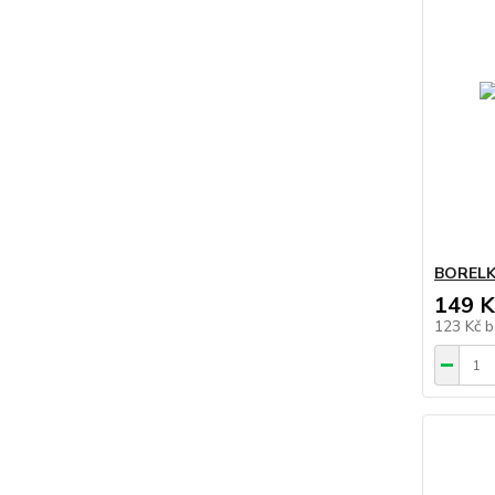
BORELKA
149 K
123 Kč
b