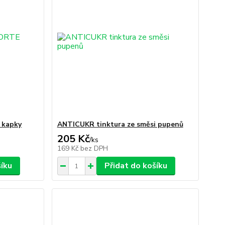
kapky
ANTICUKR tinktura ze směsi pupenů
205 Kč
/
ks
169 Kč
bez DPH
šíku
Přidat do košíku