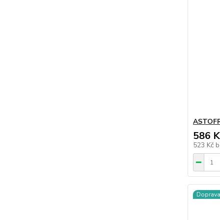
ASTOFR
586 K
523 Kč
b
Doprav