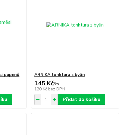
si pupenů
ARNIKA tonktura z bylin
145 Kč
/
ks
120 Kč
bez DPH
šíku
Přidat do košíku