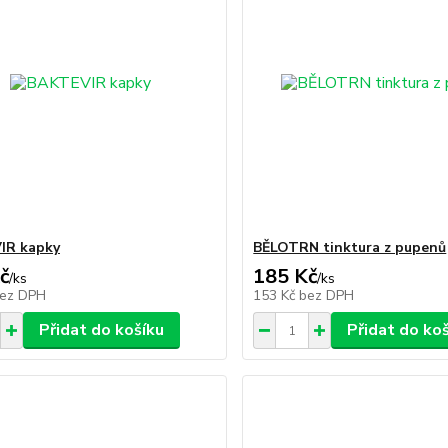
IR kapky
BĚLOTRN tinktura z pupenů
č
185 Kč
/
ks
/
ks
ez DPH
153 Kč
bez DPH
Přidat do košíku
Přidat do ko