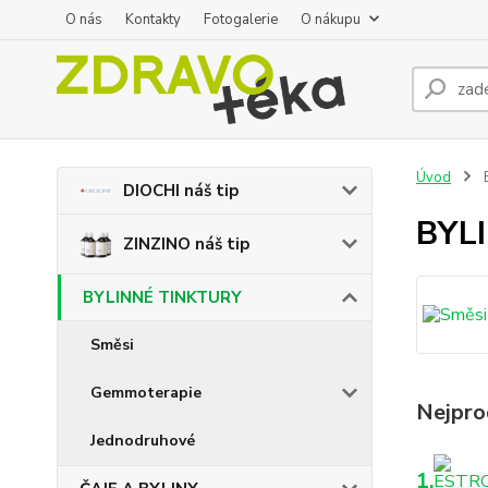
O nás
Kontakty
Fotogalerie
O nákupu
Úvod
DIOCHI náš tip
BYL
ZINZINO náš tip
BYLINNÉ TINKTURY
Směsi
Gemmoterapie
Nejpro
Jednodruhové
1.