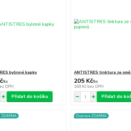
RES bylinné kapky
ANTISTRES tinktura ze smě
č
205 Kč
/
ks
/
ks
ez DPH
169 Kč
bez DPH
Přidat do košíku
Přidat do ko
a ZDARMA
Doprava ZDARMA