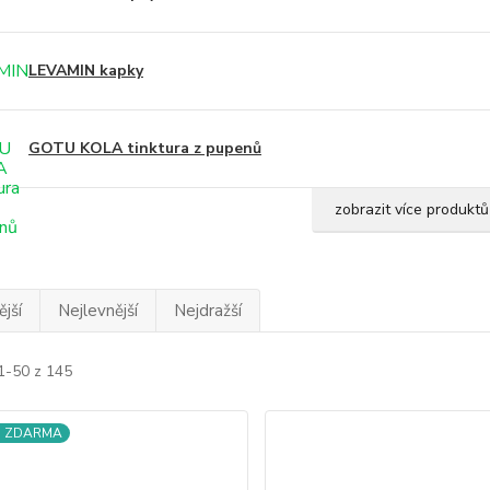
LEVAMIN kapky
GOTU KOLA tinktura z pupenů
zobrazit více produktů
jší
Nejlevnější
Nejdražší
1-50 z 145
a ZDARMA