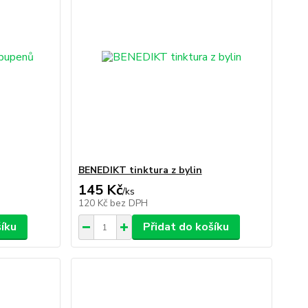
BENEDIKT tinktura z bylin
145 Kč
/
ks
120 Kč
bez DPH
šíku
Přidat do košíku