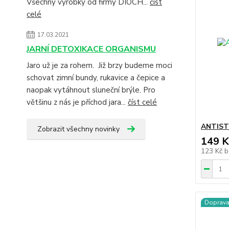
Všechny výrobky od firmy DIOCH...
číst
celé
17.03.2021
JARNÍ DETOXIKACE ORGANISMU
Jaro už je za rohem. Již brzy budeme moci
schovat zimní bundy, rukavice a čepice a
naopak vytáhnout sluneční brýle. Pro
většinu z nás je příchod jara...
číst celé
ANTIST
Zobrazit všechny novinky
149 K
123 Kč
b
Doprav