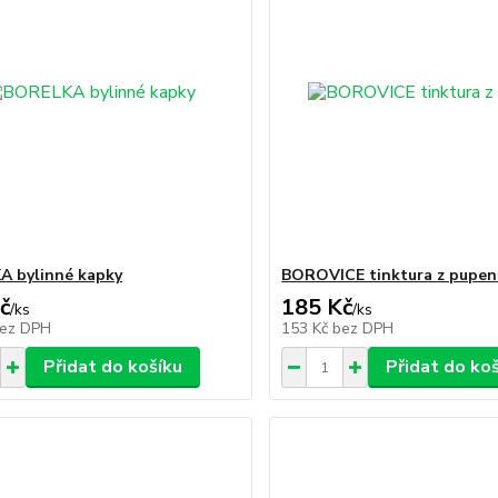
 bylinné kapky
BOROVICE tinktura z pupen
č
185 Kč
/
ks
/
ks
ez DPH
153 Kč
bez DPH
Přidat do košíku
Přidat do ko