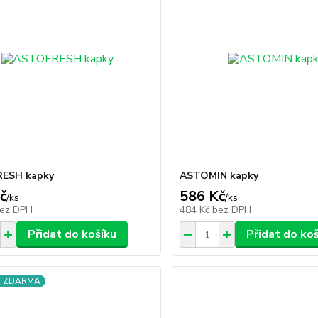
ESH kapky
ASTOMIN kapky
č
586 Kč
/
ks
/
ks
ez DPH
484 Kč
bez DPH
Přidat do košíku
Přidat do ko
a ZDARMA