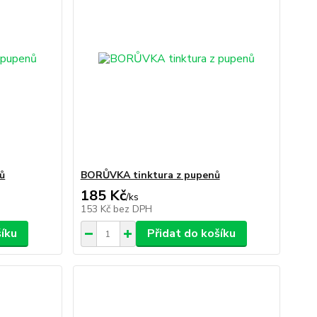
ů
BORŮVKA tinktura z pupenů
185 Kč
/
ks
153 Kč
bez DPH
šíku
Přidat do košíku