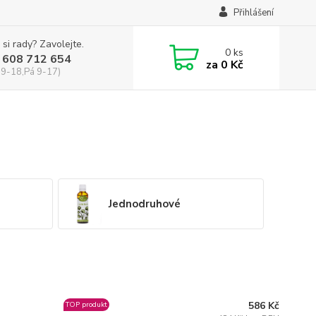
Přihlášení
 si rady? Zavolejte.
0
ks
 608 712 654
za
0 Kč
 9-18,Pá 9-17)
Jednodruhové
586 Kč
TOP produkt