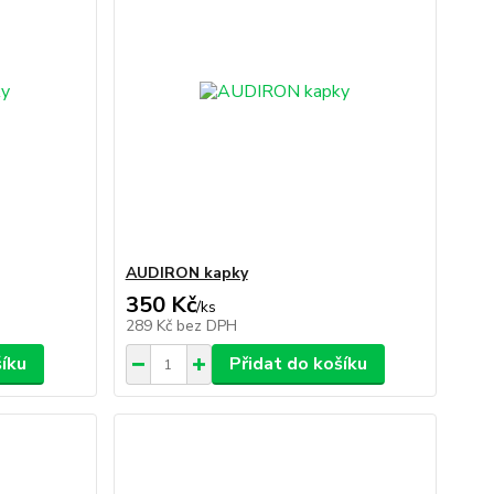
AUDIRON kapky
350 Kč
/
ks
289 Kč
bez DPH
šíku
Přidat do košíku