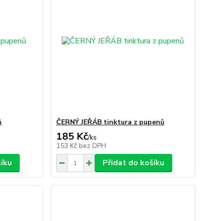
ů
ČERNÝ JEŘÁB tinktura z pupenů
185 Kč
/
ks
153 Kč
bez DPH
šíku
Přidat do košíku