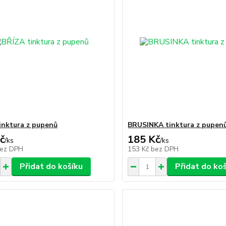
inktura z pupenů
BRUSINKA tinktura z pupen
č
185 Kč
/
ks
/
ks
ez DPH
153 Kč
bez DPH
Přidat do košíku
Přidat do ko