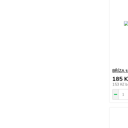
BŘÍZA t
185 K
153 Kč
b