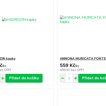
IN kapky
ANNONA MURICATA FORTE 
č
559 Kč
/
ks
/
ks
ez DPH
499 Kč
bez DPH
Přidat do košíku
Přidat do ko