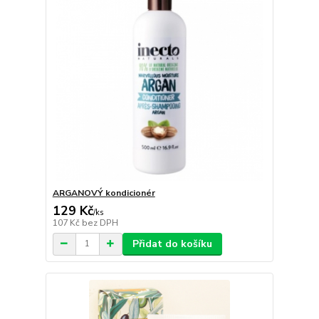
ARGANOVÝ kondicionér
129 Kč
/
ks
107 Kč
bez DPH
Přidat do košíku