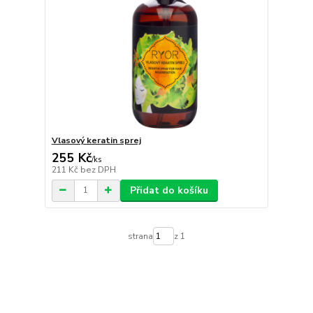
Vlasový keratin sprej
255 Kč
/
ks
211 Kč
bez DPH
Přidat do košíku
strana
z 1