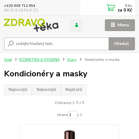
0
ks
+420 608 712 654
za
0 Kč
(Po-Čt 9-18,Pá 9-17)
Menu
Hledat
Úvod
KOSMETIKA A HYGIENA
Vlasy
Kondicionéry a masky
Kondicionéry a masky
Nejnovější
Nejlevnější
Nejdražší
Zobrazuji 1-5 z 5
strana
z 1