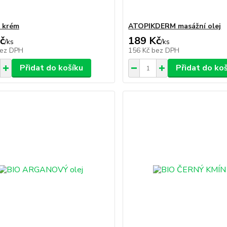
 krém
ATOPIKDERM masážní olej
č
189 Kč
/
ks
/
ks
ez DPH
156 Kč
bez DPH
Přidat do košíku
Přidat do ko