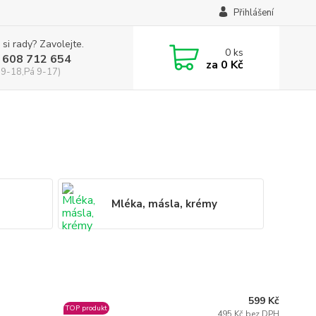
Přihlášení
 si rady? Zavolejte.
0
ks
 608 712 654
za
0 Kč
 9-18,Pá 9-17)
Mléka, másla, krémy
599 Kč
TOP produkt
495 Kč bez DPH