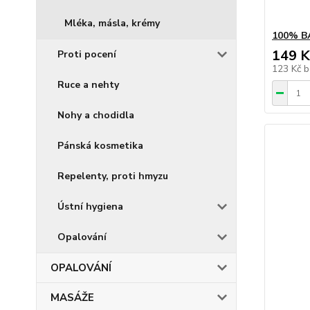
Mléka, másla, krémy
100% B
149 K
Proti pocení
123 Kč
b
Ruce a nehty
Nohy a chodidla
Pánská kosmetika
Repelenty, proti hmyzu
Ústní hygiena
Opalování
OPALOVÁNÍ
MASÁŽE