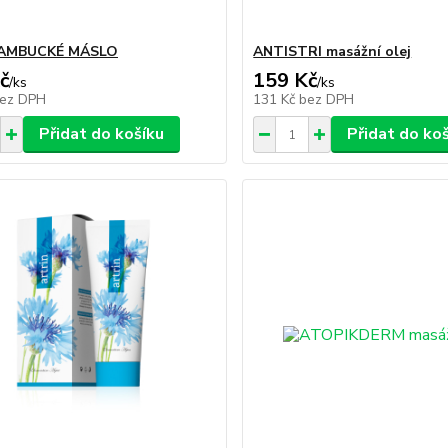
AMBUCKÉ MÁSLO
ANTISTRI masážní olej
č
159 Kč
/
ks
/
ks
ez DPH
131 Kč
bez DPH
Přidat do košíku
Přidat do ko