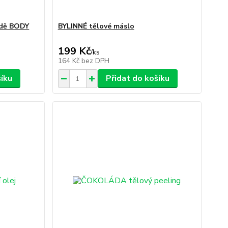
tidě BODY
BYLINNÉ tělové máslo
199 Kč
/
ks
164 Kč
bez DPH
šíku
Přidat do košíku