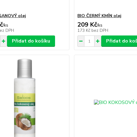
GANOVÝ olej
BIO ČERNÝ KMÍN olej
č
209 Kč
/
ks
/
ks
ez DPH
173 Kč
bez DPH
Přidat do košíku
Přidat do ko