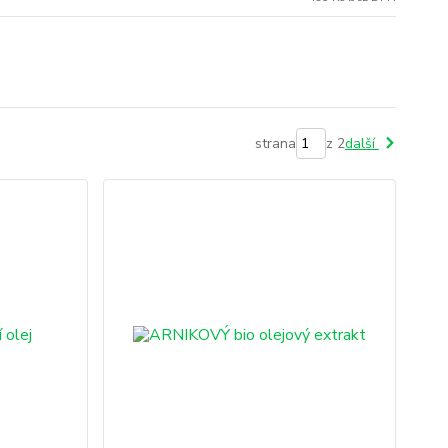
strana
z 2
další