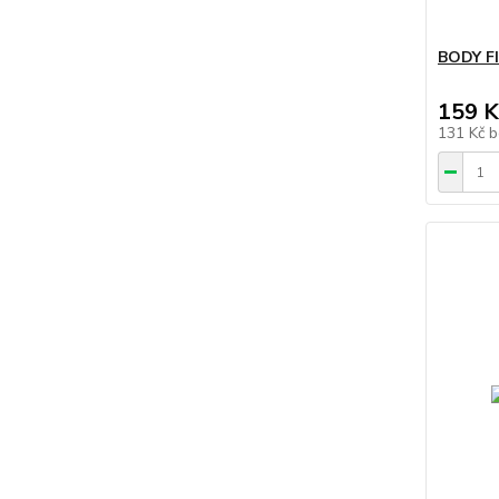
BODY FI
159 K
131 Kč
b