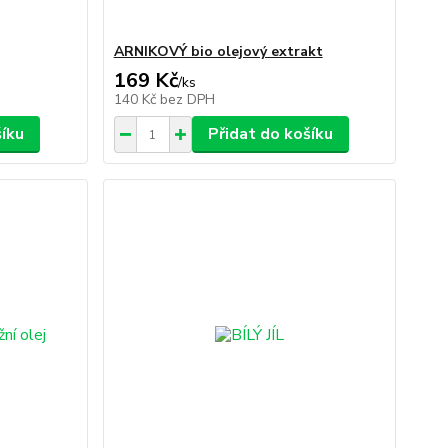
ARNIKOVÝ bio olejový extrakt
169 Kč
/
ks
140 Kč
bez DPH
šíku
Přidat do košíku