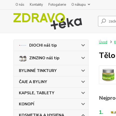
O nás
Kontakty
Fotogalerie
O nákupu
Úvod
DIOCHI náš tip
Tělo
ZINZINO náš tip
BYLINNÉ TINKTURY
ČAJE A BYLINY
KAPSLE, TABLETY
Nejpro
KONOPÍ
1.
KOSMETIKA A HYGIENA