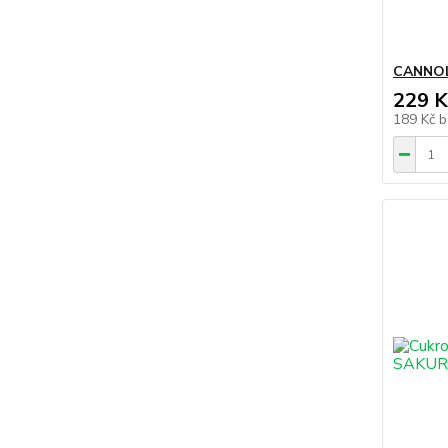
CANNOL
229 K
189 Kč
b