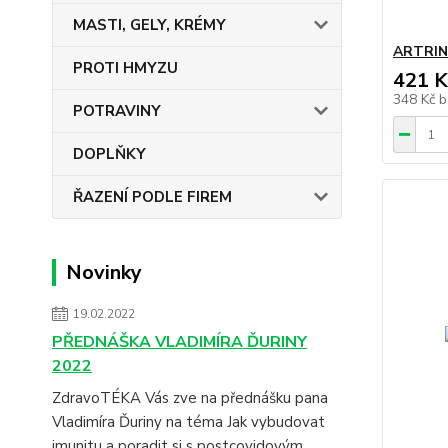
MASTI, GELY, KRÉMY
ARTRIN
PROTI HMYZU
421 K
348 Kč
b
POTRAVINY
DOPLŇKY
ŘAZENÍ PODLE FIREM
Novinky
19.02.2022
PŘEDNÁŠKA VLADIMÍRA ĎURINY
2022
ZdravoTÉKA Vás zve na přednášku pana
Vladimíra Ďuriny na téma Jak vybudovat
imunitu a poradit si s postcovidovým