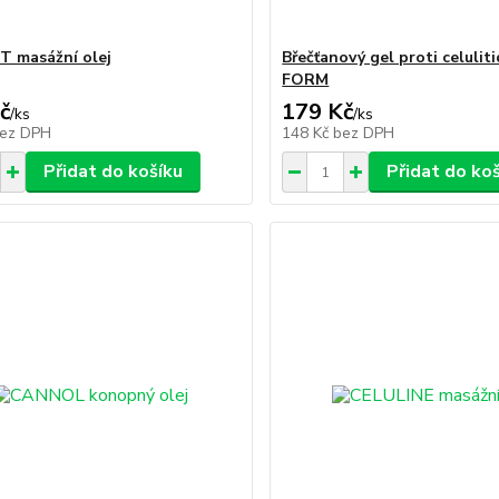
T masážní olej
Břečťanový gel proti celuli
FORM
č
179 Kč
/
ks
/
ks
ez DPH
148 Kč
bez DPH
Přidat do košíku
Přidat do ko