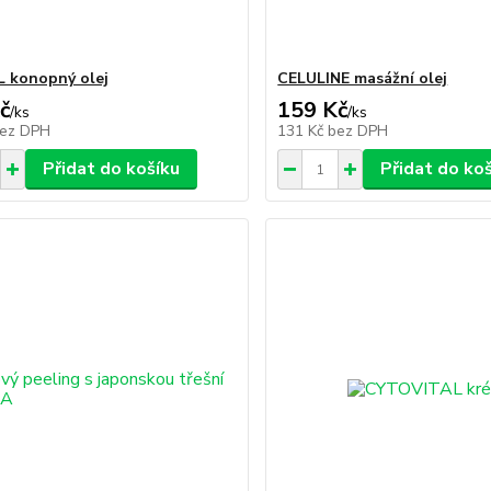
 konopný olej
CELULINE masážní olej
č
159 Kč
/
ks
/
ks
ez DPH
131 Kč
bez DPH
Přidat do košíku
Přidat do ko