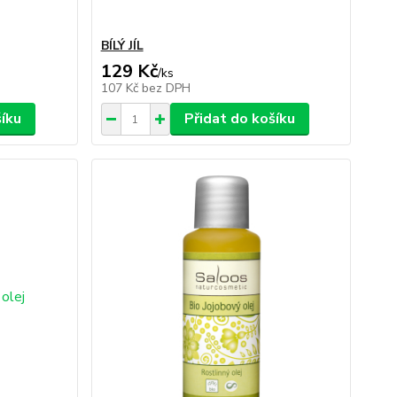
BÍLÝ JÍL
129 Kč
/
ks
107 Kč
bez DPH
šíku
Přidat do košíku