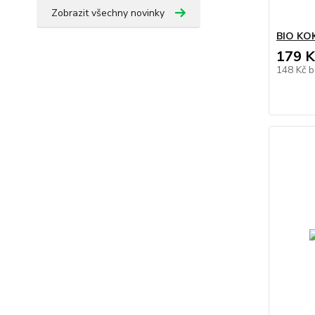
Zobrazit všechny novinky
BIO KO
179 K
148 Kč
b