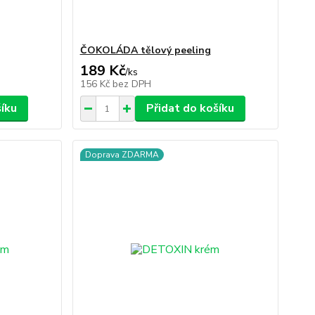
ČOKOLÁDA tělový peeling
189 Kč
/
ks
156 Kč
bez DPH
šíku
Přidat do košíku
Doprava ZDARMA