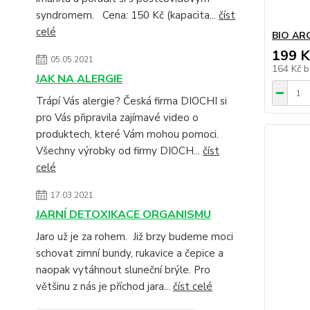
syndromem. Cena: 150 Kč (kapacita...
číst
celé
BIO AR
199 K
05.05.2021
164 Kč
b
JAK NA ALERGIE
Trápí Vás alergie? Česká firma DIOCHI si
pro Vás připravila zajímavé video o
produktech, které Vám mohou pomoci.
Všechny výrobky od firmy DIOCH...
číst
celé
17.03.2021
JARNÍ DETOXIKACE ORGANISMU
Jaro už je za rohem. Již brzy budeme moci
schovat zimní bundy, rukavice a čepice a
naopak vytáhnout sluneční brýle. Pro
většinu z nás je příchod jara...
číst celé