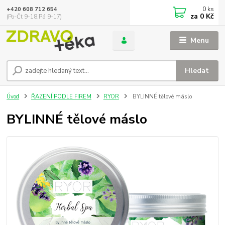
0
ks
+420 608 712 654
za
0 Kč
(Po-Čt 9-18,Pá 9-17)
Menu
Hledat
Úvod
ŘAZENÍ PODLE FIREM
RYOR
BYLINNÉ tělové máslo
BYLINNÉ tělové máslo