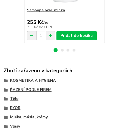
Samoopalovací mléko
Tělové mlé
255 Kč
169 Kč
/
ks
/
ks
211 Kč
bez DPH
140 Kč
bez 
Přidat do košíku
Zboží zařazeno v kategoriích
KOSMETIKA A HYGIENA
ŘAZENÍ PODLE FIREM
Tělo
RYOR
Mléka, másla, krémy
Vlasy