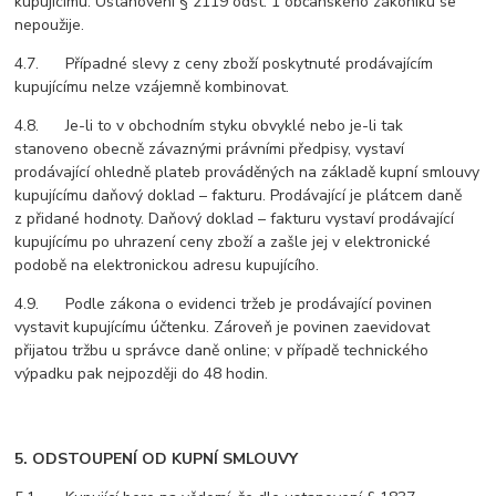
kupujícímu. Ustanovení § 2119 odst. 1 občanského zákoníku se
nepoužije.
4.7. Případné slevy z ceny zboží poskytnuté prodávajícím
kupujícímu nelze vzájemně kombinovat.
4.8. Je-li to v obchodním styku obvyklé nebo je-li tak
stanoveno obecně závaznými právními předpisy, vystaví
prodávající ohledně plateb prováděných na základě kupní smlouvy
kupujícímu daňový doklad – fakturu. Prodávající je plátcem daně
z přidané hodnoty. Daňový doklad – fakturu vystaví prodávající
kupujícímu po uhrazení ceny zboží a zašle jej v elektronické
podobě na elektronickou adresu kupujícího.
4.9. Podle zákona o evidenci tržeb je prodávající povinen
vystavit kupujícímu účtenku. Zároveň je povinen zaevidovat
přijatou tržbu u správce daně online; v případě technického
výpadku pak nejpozději do 48 hodin.
5. ODSTOUPENÍ OD KUPNÍ SMLOUVY