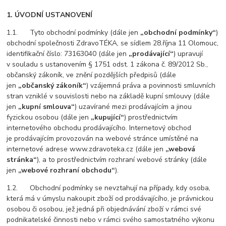
1. ÚVODNÍ USTANOVENÍ
1.1. Tyto obchodní podmínky (dále jen
„obchodní podmínky“
)
obchodní společnosti ZdravoTÉKA, se sídlem 28.října 11 Olomouc,
identifikační číslo: 73163040 (dále jen
„prodávající“
) upravují
v souladu s ustanovením § 1751 odst. 1 zákona č. 89/2012 Sb.,
občanský zákoník, ve znění pozdějších předpisů (dále
jen
„občanský zákoník“
) vzájemná práva a povinnosti smluvních
stran vzniklé v souvislosti nebo na základě kupní smlouvy (dále
jen
„kupní smlouva“
) uzavírané mezi prodávajícím a jinou
fyzickou osobou (dále jen
„kupující“
) prostřednictvím
internetového obchodu prodávajícího. Internetový obchod
je prodávajícím provozován na webové stránce umístěné na
internetové adrese www.zdravoteka.cz (dále jen
„webová
stránka“
), a to prostřednictvím rozhraní webové stránky (dále
jen
„webové rozhraní obchodu“
).
1.2. Obchodní podmínky se nevztahují na případy, kdy osoba,
která má v úmyslu nakoupit zboží od prodávajícího, je právnickou
osobou či osobou, jež jedná při objednávání zboží v rámci své
podnikatelské činnosti nebo v rámci svého samostatného výkonu