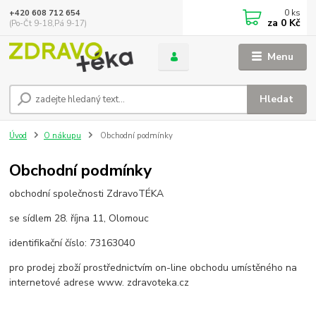
0
ks
+420 608 712 654
za
0 Kč
(Po-Čt 9-18,Pá 9-17)
Menu
Hledat
Úvod
O nákupu
Obchodní podmínky
Obchodní podmínky
obchodní společnosti ZdravoTÉKA
se sídlem 28. října 11, Olomouc
identifikační číslo: 73163040
pro prodej zboží prostřednictvím on-line obchodu umístěného na
internetové adrese www. zdravoteka.cz