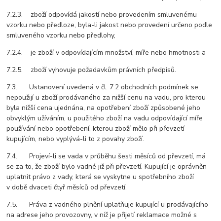
7.2.3. zboží odpovídá jakostí nebo provedením smluvenému
vzorku nebo předloze, byla-li jakost nebo provedení určeno podle
smluveného vzorku nebo předlohy,
7.2.4. je zboží v odpovídajícím množství, míře nebo hmotnosti a
7.2.5. zboží vyhovuje požadavkům právních předpisů.
7.3. Ustanovení uvedená v čl. 7.2 obchodních podmínek se
nepoužijí u zboží prodávaného za nižší cenu na vadu, pro kterou
byla nižší cena ujednána, na opotřebení zboží způsobené jeho
obvyklým užíváním, u použitého zboží na vadu odpovídající míře
používání nebo opotřebení, kterou zboží mělo při převzetí
kupujícím, nebo vyplývá-li to z povahy zboží.
7.4. Projeví-li se vada v průběhu šesti měsíců od převzetí, má
se za to, že zboží bylo vadné již při převzetí. Kupující je oprávněn
uplatnit právo z vady, která se vyskytne u spotřebního zboží
v době dvaceti čtyř měsíců od převzetí.
7.5. Práva z vadného plnění uplatňuje kupující u prodávajícího
na adrese jeho provozovny, v níž je přijetí reklamace možné s