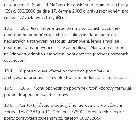
ustanovení čl. 6 odst. 1 Nařízení Evropského parlamentu a Rady
(ES) č. 593/2008 ze dne 17. června 2008 o právu rozhodném pro
smluvní závazkové vztahy (Řím I).
10.3. 10.3. Je-li některé ustanovení obchodních podmínek
neplatné nebo neúčinné, nebo se takovým stane, namísto
neplatných ustanovení nastoupí ustanovení, jehož smysl se
neplatnému ustanovení co nejvíce přibližuje. Neplatností nebo
neúčinností jednoho ustanovení není dotčena platnost ostatních
ustanovení.
10.4. Kupní smlouva včetně obchodních podmínek je
archivována prodávajícím v elektronické podobě a není přístupná.
10.5. 10.5. Přílohu obchodních podmínek tvoří vzorový formulář
pro odstoupení od kupní smlouvy.
10.6. Kontaktní údaje prodávajícího: adresa pro doručování
ZdravoTÉKA 28.října 11, Olomouc 77900, adresa elektronické
pošty zdravoteka@seznam.cz, telefon 608713654.