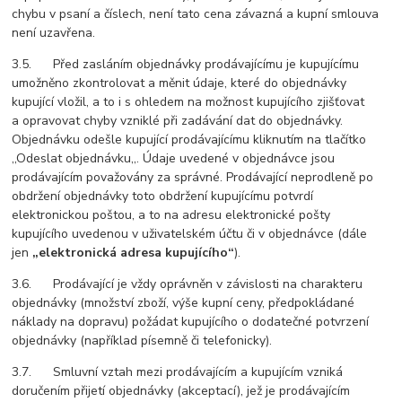
chybu v psaní a číslech, není tato cena závazná a kupní smlouva
není uzavřena.
3.5. Před zasláním objednávky prodávajícímu je kupujícímu
umožněno zkontrolovat a měnit údaje, které do objednávky
kupující vložil, a to i s ohledem na možnost kupujícího zjišťovat
a opravovat chyby vzniklé při zadávání dat do objednávky.
Objednávku odešle kupující prodávajícímu kliknutím na tlačítko
,,Odeslat objednávku,,. Údaje uvedené v objednávce jsou
prodávajícím považovány za správné. Prodávající neprodleně po
obdržení objednávky toto obdržení kupujícímu potvrdí
elektronickou poštou, a to na adresu elektronické pošty
kupujícího uvedenou v uživatelském účtu či v objednávce (dále
jen
„elektronická adresa kupujícího“
).
3.6. Prodávající je vždy oprávněn v závislosti na charakteru
objednávky (množství zboží, výše kupní ceny, předpokládané
náklady na dopravu) požádat kupujícího o dodatečné potvrzení
objednávky (například písemně či telefonicky).
3.7. Smluvní vztah mezi prodávajícím a kupujícím vzniká
doručením přijetí objednávky (akceptací), jež je prodávajícím