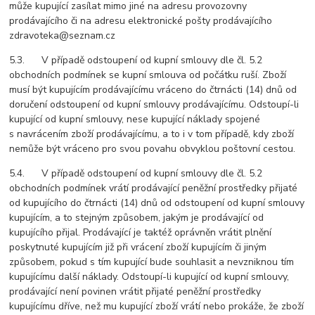
může kupující zasílat mimo jiné na adresu provozovny
prodávajícího či na adresu elektronické pošty prodávajícího
zdravoteka@seznam.cz
5.3. V případě odstoupení od kupní smlouvy dle čl. 5.2
obchodních podmínek se kupní smlouva od počátku ruší. Zboží
musí být kupujícím prodávajícímu vráceno do čtrnácti (14) dnů od
doručení odstoupení od kupní smlouvy prodávajícímu. Odstoupí-li
kupující od kupní smlouvy, nese kupující náklady spojené
s navrácením zboží prodávajícímu, a to i v tom případě, kdy zboží
nemůže být vráceno pro svou povahu obvyklou poštovní cestou.
5.4. V případě odstoupení od kupní smlouvy dle čl. 5.2
obchodních podmínek vrátí prodávající peněžní prostředky přijaté
od kupujícího do čtrnácti (14) dnů od odstoupení od kupní smlouvy
kupujícím, a to stejným způsobem, jakým je prodávající od
kupujícího přijal. Prodávající je taktéž oprávněn vrátit plnění
poskytnuté kupujícím již při vrácení zboží kupujícím či jiným
způsobem, pokud s tím kupující bude souhlasit a nevzniknou tím
kupujícímu další náklady. Odstoupí-li kupující od kupní smlouvy,
prodávající není povinen vrátit přijaté peněžní prostředky
kupujícímu dříve, než mu kupující zboží vrátí nebo prokáže, že zboží