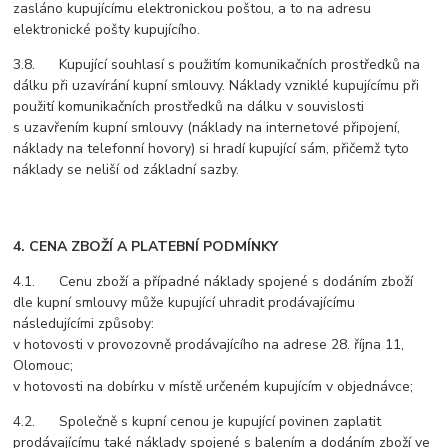
zasláno kupujícímu elektronickou poštou, a to na adresu
elektronické pošty kupujícího.
3.8. Kupující souhlasí s použitím komunikačních prostředků na
dálku při uzavírání kupní smlouvy. Náklady vzniklé kupujícímu při
použití komunikačních prostředků na dálku v souvislosti
s uzavřením kupní smlouvy (náklady na internetové připojení,
náklady na telefonní hovory) si hradí kupující sám, přičemž tyto
náklady se neliší od základní sazby.
4. CENA ZBOŽÍ A PLATEBNÍ PODMÍNKY
4.1. Cenu zboží a případné náklady spojené s dodáním zboží
dle kupní smlouvy může kupující uhradit prodávajícímu
následujícími způsoby:
v hotovosti v provozovně prodávajícího na adrese 28. října 11,
Olomouc;
v hotovosti na dobírku v místě určeném kupujícím v objednávce;
4.2. Společně s kupní cenou je kupující povinen zaplatit
prodávajícímu také náklady spojené s balením a dodáním zboží ve