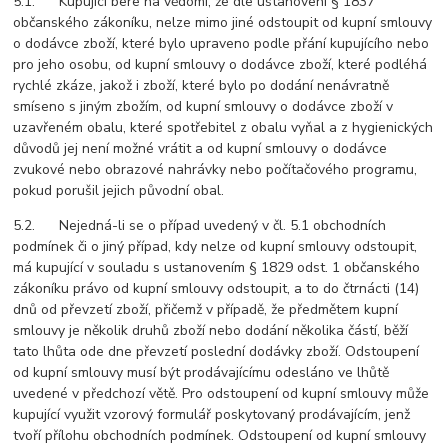
5.1. Kupující bere na vědomí, že dle ustanovení § 1837
občanského zákoníku, nelze mimo jiné odstoupit od kupní smlouvy
o dodávce zboží, které bylo upraveno podle přání kupujícího nebo
pro jeho osobu, od kupní smlouvy o dodávce zboží, které podléhá
rychlé zkáze, jakož i zboží, které bylo po dodání nenávratně
smíseno s jiným zbožím, od kupní smlouvy o dodávce zboží v
uzavřeném obalu, které spotřebitel z obalu vyňal a z hygienických
důvodů jej není možné vrátit a od kupní smlouvy o dodávce
zvukové nebo obrazové nahrávky nebo počítačového programu,
pokud porušil jejich původní obal.
5.2. Nejedná-li se o případ uvedený v čl. 5.1 obchodních
podmínek či o jiný případ, kdy nelze od kupní smlouvy odstoupit,
má kupující v souladu s ustanovením § 1829 odst. 1 občanského
zákoníku právo od kupní smlouvy odstoupit, a to do čtrnácti (14)
dnů od převzetí zboží, přičemž v případě, že předmětem kupní
smlouvy je několik druhů zboží nebo dodání několika částí, běží
tato lhůta ode dne převzetí poslední dodávky zboží. Odstoupení
od kupní smlouvy musí být prodávajícímu odesláno ve lhůtě
uvedené v předchozí větě. Pro odstoupení od kupní smlouvy může
kupující využit vzorový formulář poskytovaný prodávajícím, jenž
tvoří přílohu obchodních podmínek. Odstoupení od kupní smlouvy