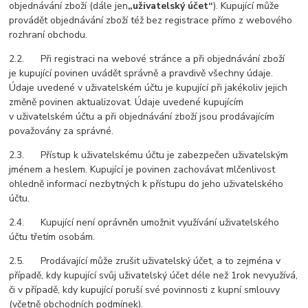
objednávání zboží (dále jen
„uživatelský účet“
). Kupující může
provádět objednávání zboží též bez registrace přímo z webového
rozhraní obchodu.
2.2. Při registraci na webové stránce a při objednávání zboží
je kupující povinen uvádět správně a pravdivě všechny údaje.
Údaje uvedené v uživatelském účtu je kupující při jakékoliv jejich
změně povinen aktualizovat. Údaje uvedené kupujícím
v uživatelském účtu a při objednávání zboží jsou prodávajícím
považovány za správné.
2.3. Přístup k uživatelskému účtu je zabezpečen uživatelským
jménem a heslem. Kupující je povinen zachovávat mlčenlivost
ohledně informací nezbytných k přístupu do jeho uživatelského
účtu.
2.4. Kupující není oprávněn umožnit využívání uživatelského
účtu třetím osobám.
2.5. Prodávající může zrušit uživatelský účet, a to zejména v
případě, kdy kupující svůj uživatelský účet déle než 1rok nevyužívá,
či v případě, kdy kupující poruší své povinnosti z kupní smlouvy
(včetně obchodních podmínek).