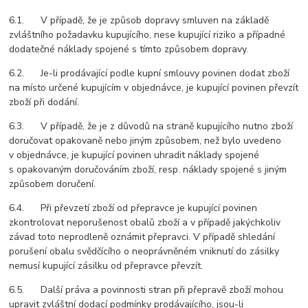
6.1. V případě, že je způsob dopravy smluven na základě
zvláštního požadavku kupujícího, nese kupující riziko a případné
dodatečné náklady spojené s tímto způsobem dopravy.
6.2. Je-li prodávající podle kupní smlouvy povinen dodat zboží
na místo určené kupujícím v objednávce, je kupující povinen převzít
zboží při dodání.
6.3. V případě, že je z důvodů na straně kupujícího nutno zboží
doručovat opakovaně nebo jiným způsobem, než bylo uvedeno
v objednávce, je kupující povinen uhradit náklady spojené
s opakovaným doručováním zboží, resp. náklady spojené s jiným
způsobem doručení.
6.4. Při převzetí zboží od přepravce je kupující povinen
zkontrolovat neporušenost obalů zboží a v případě jakýchkoliv
závad toto neprodleně oznámit přepravci. V případě shledání
porušení obalu svědčícího o neoprávněném vniknutí do zásilky
nemusí kupující zásilku od přepravce převzít.
6.5. Další práva a povinnosti stran při přepravě zboží mohou
upravit zvláštní dodací podmínky prodávajícího, jsou-li