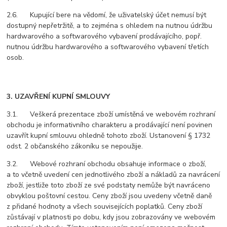
2.6. Kupující bere na vědomí, že uživatelský účet nemusí být
dostupný nepřetržitě, a to zejména s ohledem na nutnou údržbu
hardwarového a softwarového vybavení prodávajícího, popř.
nutnou údržbu hardwarového a softwarového vybavení třetích
osob.
3. UZAVŘENÍ KUPNÍ SMLOUVY
3.1. Veškerá prezentace zboží umístěná ve webovém rozhraní
obchodu je informativního charakteru a prodávající není povinen
uzavřít kupní smlouvu ohledně tohoto zboží. Ustanovení § 1732
odst. 2 občanského zákoníku se nepoužije.
3.2. Webové rozhraní obchodu obsahuje informace o zboží,
a to včetně uvedení cen jednotlivého zboží a nákladů za navrácení
zboží, jestliže toto zboží ze své podstaty nemůže být navráceno
obvyklou poštovní cestou. Ceny zboží jsou uvedeny včetně daně
z přidané hodnoty a všech souvisejících poplatků. Ceny zboží
zůstávají v platnosti po dobu, kdy jsou zobrazovány ve webovém