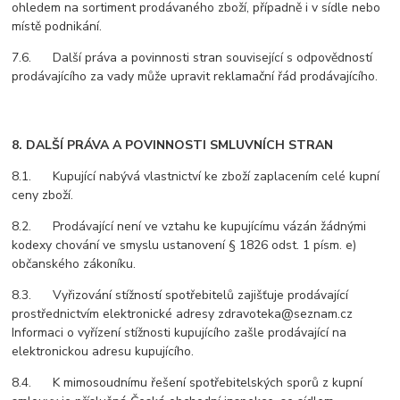
ohledem na sortiment prodávaného zboží, případně i v sídle nebo
místě podnikání.
7.6. Další práva a povinnosti stran související s odpovědností
prodávajícího za vady může upravit reklamační řád prodávajícího.
8. DALŠÍ PRÁVA A POVINNOSTI SMLUVNÍCH STRAN
8.1. Kupující nabývá vlastnictví ke zboží zaplacením celé kupní
ceny zboží.
8.2. Prodávající není ve vztahu ke kupujícímu vázán žádnými
kodexy chování ve smyslu ustanovení § 1826 odst. 1 písm. e)
občanského zákoníku.
8.3. Vyřizování stížností spotřebitelů zajišťuje prodávající
prostřednictvím elektronické adresy zdravoteka@seznam.cz
Informaci o vyřízení stížnosti kupujícího zašle prodávající na
elektronickou adresu kupujícího.
8.4. K mimosoudnímu řešení spotřebitelských sporů z kupní