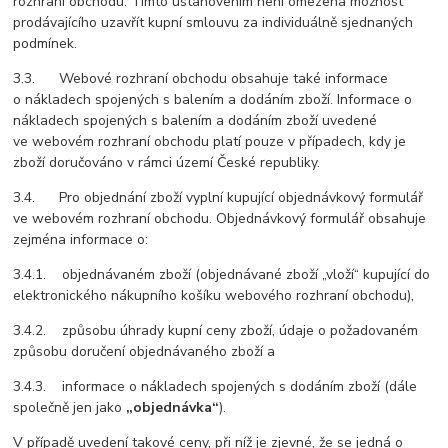
rozhraní obchodu. Tímto ustanovením není omezena možnost
prodávajícího uzavřít kupní smlouvu za individuálně sjednaných
podmínek.
3.3. Webové rozhraní obchodu obsahuje také informace
o nákladech spojených s balením a dodáním zboží. Informace o
nákladech spojených s balením a dodáním zboží uvedené
ve webovém rozhraní obchodu platí pouze v případech, kdy je
zboží doručováno v rámci území České republiky.
3.4. Pro objednání zboží vyplní kupující objednávkový formulář
ve webovém rozhraní obchodu. Objednávkový formulář obsahuje
zejména informace o:
3.4.1. objednávaném zboží (objednávané zboží „vloží“ kupující do
elektronického nákupního košíku webového rozhraní obchodu),
3.4.2. způsobu úhrady kupní ceny zboží, údaje o požadovaném
způsobu doručení objednávaného zboží a
3.4.3. informace o nákladech spojených s dodáním zboží (dále
společně jen jako
„objednávka“
).
V případě uvedení takové ceny, při níž je zjevné, že se jedná o