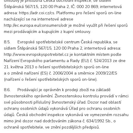
smlouvy je příslušná Česká obchodní inspekce, se sídlem
Štěpánská 567/15, 120 00 Praha 2, IČ: 000 20 869, internetová
adresa: https://adr.coi.cz/cs. Platformu pro řešení sporů on-line
nacházející se na internetové adrese
http://ec.europa.eu/consumers/odr je možné využít při řešení sporů
mezi prodávajícím a kupujícím z kupní smlouvy.
8.5. Evropské spotřebitelské centrum Česká republika, se
sídlem Štěpánská 567/15, 120 00 Praha 2, internetová adresa:
http://www.evropskyspotrebitel.cz je kontaktním místem podle
Nařízení Evropského parlamentu a Rady (EU) č. 524/2013 ze dne
21. května 2013 o řešení spotřebitelských sporů on-line
a o změně nařízení (ES) č. 2006/2004 a směrnice 2009/22/ES
(nařízení o řešení spotřebitelských sporů on-line).
8.6. Prodávající je oprávněn k prodeji zboží na základě
živnostenského oprávnění. Živnostenskou kontrolu provádí v rámci
své působnosti příslušný živnostenský úřad. Dozor nad oblastí
ochrany osobních údajů vykonává Úřad pro ochranu osobních
údajů. Česká obchodní inspekce vykonává ve vymezeném rozsahu
mimo jiné dozor nad dodržováním zákona č. 634/1992 Sb., o
ochraně spotřebitele, ve znění pozdějších předpisů.