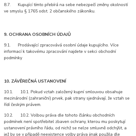
8.7. Kupující tímto přebírá na sebe nebezpečí změny okolností
ve smyslu § 1765 odst. 2 občanského zákoníku.
9. OCHRANA OSOBNÍCH ÚDAJŮ
9.1. Prodávající zpracovává osobní údaje kupujícího. Více
informací k takovému zpracování najdete v sekci obchodní
podmínky
10. ZÁVĚREČNÁ USTANOVENÍ
10.1. 10.1. Pokud vztah založený kupní smlouvou obsahuje
mezinárodní (zahraniční) prvek, pak strany sjednávají, že vztah se
řídí českým právem.
10.2. 10.2. Volbou práva dle tohoto článku obchodních
podmínek není spotřebitel zbaven ochrany, kterou mu poskytují
ustanovení právního řádu, od nichž se nelze smluvně odchýlit, a
jež by se v případě neexistence volby práva jinak použila dle