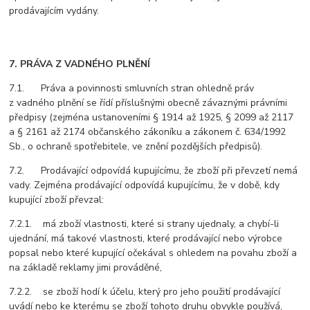
prodávajícím vydány.
7. PRÁVA Z VADNÉHO PLNĚNÍ
7.1. Práva a povinnosti smluvních stran ohledně práv
z vadného plnění se řídí příslušnými obecně závaznými právními
předpisy (zejména ustanoveními § 1914 až 1925, § 2099 až 2117
a § 2161 až 2174 občanského zákoníku a zákonem č. 634/1992
Sb., o ochraně spotřebitele, ve znění pozdějších předpisů).
7.2. Prodávající odpovídá kupujícímu, že zboží při převzetí nemá
vady. Zejména prodávající odpovídá kupujícímu, že v době, kdy
kupující zboží převzal:
7.2.1. má zboží vlastnosti, které si strany ujednaly, a chybí-li
ujednání, má takové vlastnosti, které prodávající nebo výrobce
popsal nebo které kupující očekával s ohledem na povahu zboží a
na základě reklamy jimi prováděné,
7.2.2. se zboží hodí k účelu, který pro jeho použití prodávající
uvádí nebo ke kterému se zboží tohoto druhu obvykle používá,