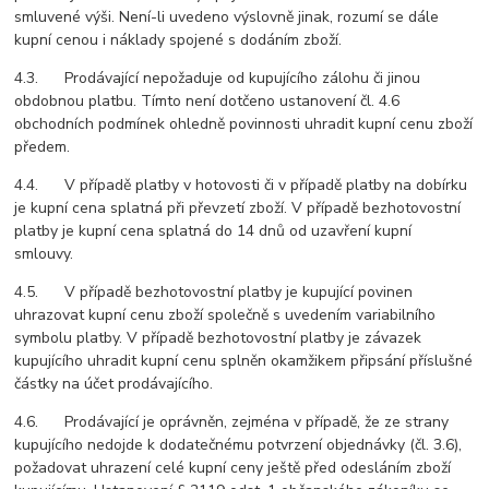
smluvené výši. Není-li uvedeno výslovně jinak, rozumí se dále
kupní cenou i náklady spojené s dodáním zboží.
4.3. Prodávající nepožaduje od kupujícího zálohu či jinou
obdobnou platbu. Tímto není dotčeno ustanovení čl. 4.6
obchodních podmínek ohledně povinnosti uhradit kupní cenu zboží
předem.
4.4. V případě platby v hotovosti či v případě platby na dobírku
je kupní cena splatná při převzetí zboží. V případě bezhotovostní
platby je kupní cena splatná do 14 dnů od uzavření kupní
smlouvy.
4.5. V případě bezhotovostní platby je kupující povinen
uhrazovat kupní cenu zboží společně s uvedením variabilního
symbolu platby. V případě bezhotovostní platby je závazek
kupujícího uhradit kupní cenu splněn okamžikem připsání příslušné
částky na účet prodávajícího.
4.6. Prodávající je oprávněn, zejména v případě, že ze strany
kupujícího nedojde k dodatečnému potvrzení objednávky (čl. 3.6),
požadovat uhrazení celé kupní ceny ještě před odesláním zboží