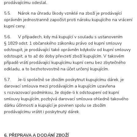
prodávajícímu odeslal.
5.5. Nárok na úhradu škody vzniklé na zboží je prodávající
oprávněn jednostranně započíst proti nároku kupujícího na vrácení
kupní ceny.
5.6. V případech, kdy má kupující v souladu s ustanovením
§ 1829 odst. 1 občanského zákoníku právo od kupní smlouvy
odstoupit, je prodávající také oprávněn kdykoliv od kupní smlouvy
odstoupit, a to až do doby převzetí zboží kupujícím. V takovém
případě vrátí prodávající kupujícímu kupní cenu bez zbytečného
odkladu, a to bezhotovostně na účet určený kupujícím.
5.7. Je-li společně se zbožím poskytnut kupujícímu dárek, je
darovací smlouva mezi prodávajícím a kupujícím uzavřena
s rozvazovací podmínkou, že dojde-li k odstoupení od kupní
smlouvy kupujícím, pozbývá darovací smlouva ohledně takového
dárku účinnosti a kupující je povinen spolu se zbožím
prodávajícímu vrátit i poskytnutý dárek.
6. PŘEPRAVA A DODÁNÍ ZBOŽÍ