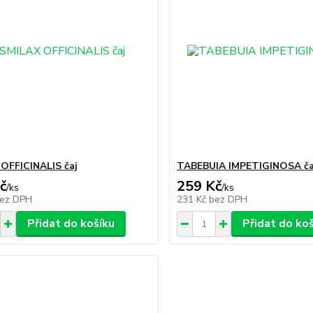
OFFICINALIS čaj
TABEBUIA IMPETIGINOSA ča
č
259 Kč
/
ks
/
ks
ez DPH
231 Kč
bez DPH
Přidat do košíku
Přidat do ko