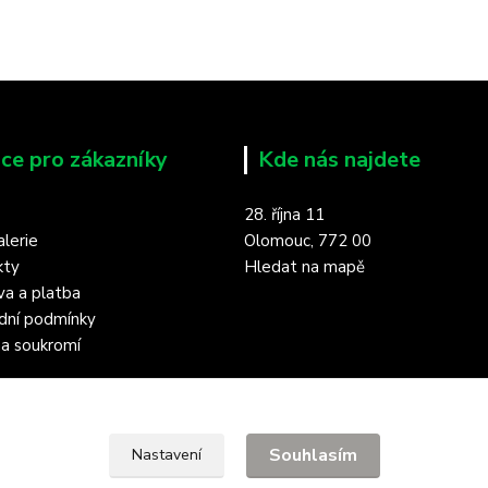
ce pro zákazníky
Kde nás najdete
28. října 11
lerie
Olomouc, 772 00
kty
Hledat na mapě
a a platba
dní podmínky
a soukromí
Souhlasím
Nastavení