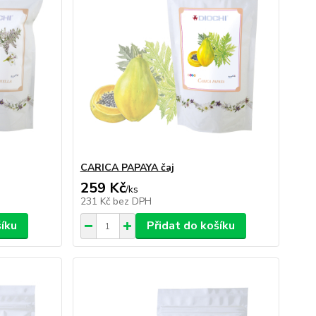
CARICA PAPAYA čaj
259 Kč
/
ks
231 Kč
bez DPH
šíku
Přidat do košíku