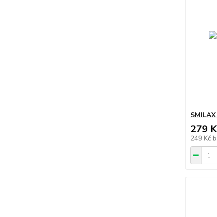
SMILAX 
279 K
249 Kč
b