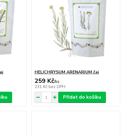
aj
HELICHRYSUM ARENARIUM čaj
259 Kč
/
ks
231 Kč
bez DPH
šíku
Přidat do košíku