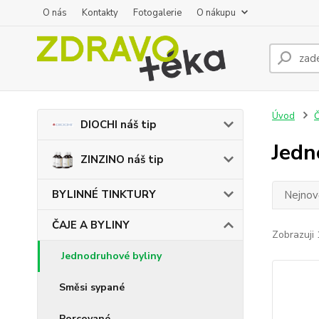
O nás
Kontakty
Fotogalerie
O nákupu
Úvod
Č
DIOCHI náš tip
Jedn
ZINZINO náš tip
BYLINNÉ TINKTURY
Nejnově
ČAJE A BYLINY
Zobrazuji 
Jednodruhové byliny
Směsi sypané
Porcované