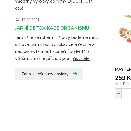
Všechny výrobky od firmy DIOCH...
číst
celé
17.03.2021
JARNÍ DETOXIKACE ORGANISMU
Jaro už je za rohem. Již brzy budeme moci
schovat zimní bundy, rukavice a čepice a
naopak vytáhnout sluneční brýle. Pro
většinu z nás je příchod jara...
číst celé
MAYTENU
Zobrazit všechny novinky
259 K
231 Kč
b