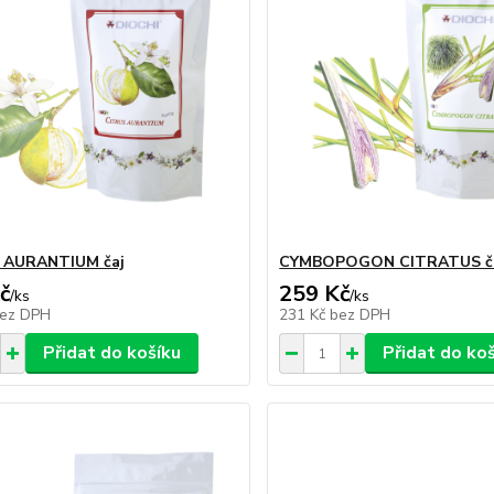
 AURANTIUM čaj
CYMBOPOGON CITRATUS č
č
259 Kč
/
ks
/
ks
ez DPH
231 Kč
bez DPH
Přidat do košíku
Přidat do ko