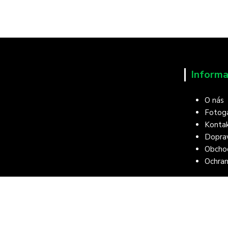
Informa
O nás
Fotoga
Konta
Doprav
Obcho
Ochran