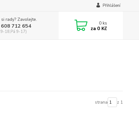
Přihlášení
 si rady? Zavolejte.
0
ks
 608 712 654
za
0 Kč
 9-18,Pá 9-17)
strana
z 1