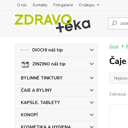
O nás
Kontakty
Fotogalerie
O nákupu
Úvod
DIOCHI náš tip
Čaje
ZINZINO náš tip
BYLINNÉ TINKTURY
Nejnově
ČAJE A BYLINY
Zobrazuji 
KAPSLE, TABLETY
KONOPÍ
KOSMETIKA A HYGIENA