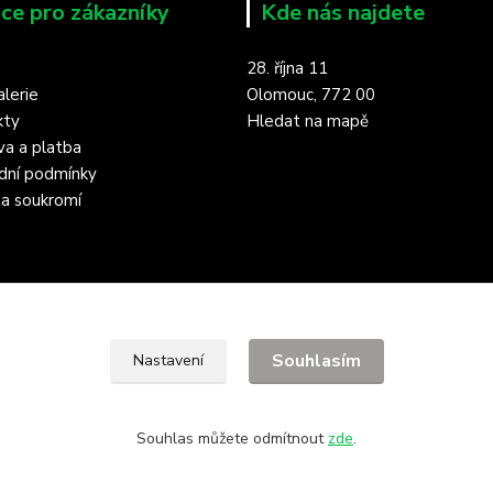
ce pro zákazníky
Kde nás najdete
28. října 11
lerie
Olomouc, 772 00
kty
Hledat na mapě
a a platba
dní podmínky
a soukromí
Souhlasím
Nastavení
Souhlas můžete odmítnout
zde
.