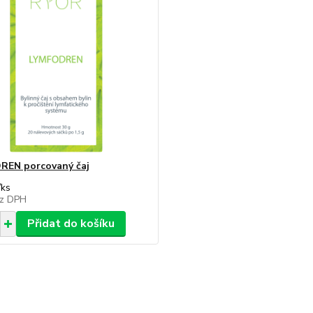
REN porcovaný čaj
/
ks
z DPH
Přidat do košíku