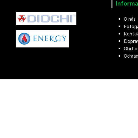
Informa
O nás
Fotoga
Konta
Doprav
Obcho
Ochran