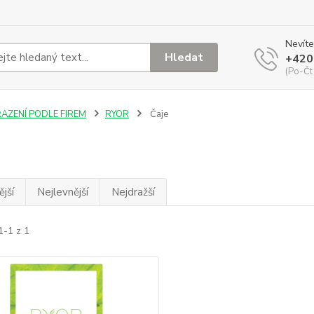
Nevíte
Hledat
+420
(Po-Čt
ŘAZENÍ PODLE FIREM
RYOR
Čaje
jší
Nejlevnější
Nejdražší
1-1 z 1