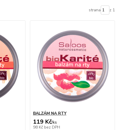
strana
z 1
BALZÁM NA RTY
119 Kč
/
ks
98 Kč
bez DPH