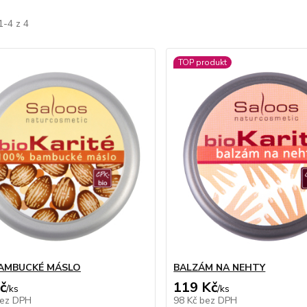
1-4 z 4
TOP produkt
AMBUCKÉ MÁSLO
BALZÁM NA NEHTY
č
119 Kč
/
ks
/
ks
ez DPH
98 Kč
bez DPH