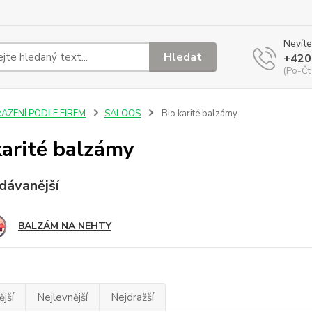
Nevíte
Hledat
+420
(Po-Čt
ŘAZENÍ PODLE FIREM
SALOOS
Bio karité balzámy
karité balzámy
dávanější
BALZÁM NA NEHTY
jší
Nejlevnější
Nejdražší