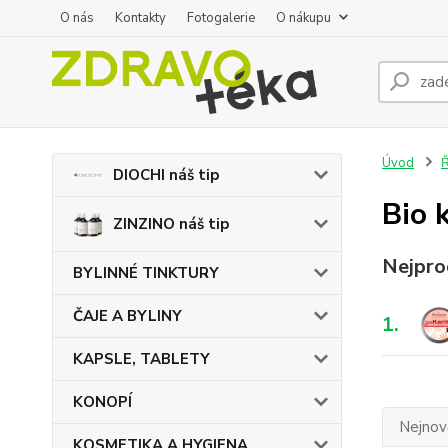
O nás
Kontakty
Fotogalerie
O nákupu
Úvod
DIOCHI náš tip
Bio 
ZINZINO náš tip
Nejpro
BYLINNÉ TINKTURY
ČAJE A BYLINY
1.
KAPSLE, TABLETY
KONOPÍ
Nejnově
KOSMETIKA A HYGIENA