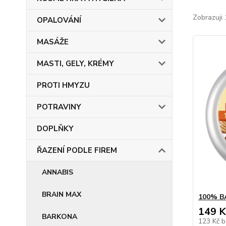
Zobrazuji 
OPALOVÁNÍ
MASÁŽE
MASTI, GELY, KRÉMY
PROTI HMYZU
POTRAVINY
DOPLŇKY
ŘAZENÍ PODLE FIREM
ANNABIS
BRAIN MAX
100% B
149 K
BARKONA
123 Kč
b