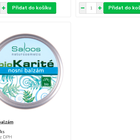
Přidat do košíku
Přidat do ko
balzám
/
ks
z DPH