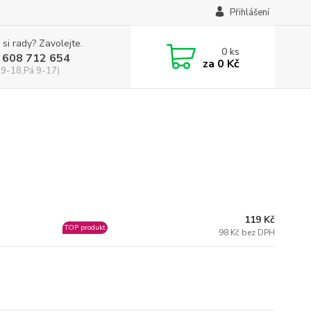
Přihlášení
 si rady? Zavolejte.
0
ks
 608 712 654
za
0 Kč
 9-18,Pá 9-17)
119 Kč
TOP produkt
98 Kč bez DPH