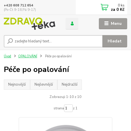
0
ks
+420 608 712 654
za
0 Kč
(Po-Čt 9-18,Pá 9-17)
Menu
Hledat
Úvod
OPALOVÁNÍ
Péče po opalování
Péče po opalování
Nejnovější
Nejlevnější
Nejdražší
Zobrazuji 1-10 z 10
strana
z 1