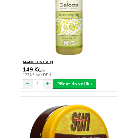
MANDLOVÝ olej
149 Kč
/
ks
123 Kč
bez DPH
Přidat do košíku