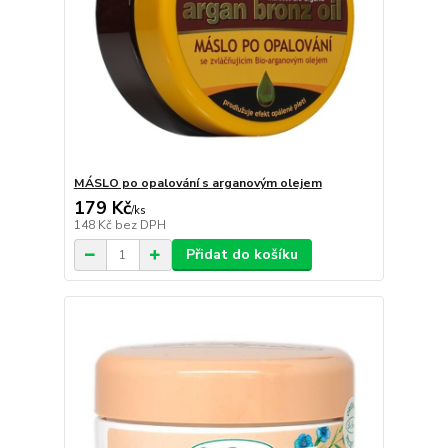
MÁSLO po opalování s arganovým olejem
179 Kč
/
ks
148 Kč
bez DPH
Přidat do košíku