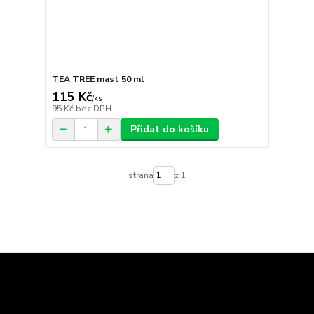
TEA TREE mast 50 ml
115 Kč
/
ks
95 Kč
bez DPH
Přidat do košíku
strana
z 1