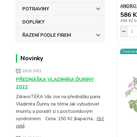
ANDROZ
POTRAVINY
586 K
484 Kč
b
DOPLŇKY
ŘAZENÍ PODLE FIREM
Doprav
Novinky
19.02.2022
PŘEDNÁŠKA VLADIMÍRA ĎURINY
2022
ZdravoTÉKA Vás zve na přednášku pana
Vladimíra Ďuriny na téma Jak vybudovat
imunitu a poradit si s postcovidovým
syndromem. Cena: 150 Kč (kapacita...
číst
celé