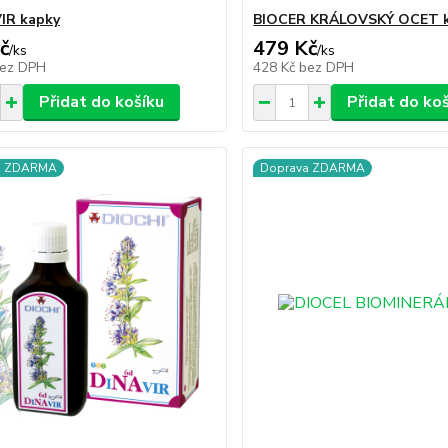
IR kapky
BIOCER KRÁLOVSKÝ OCET 
č
479 Kč
/
ks
/
ks
ez DPH
428 Kč
bez DPH
Přidat do košíku
Přidat do ko
a ZDARMA
Doprava ZDARMA