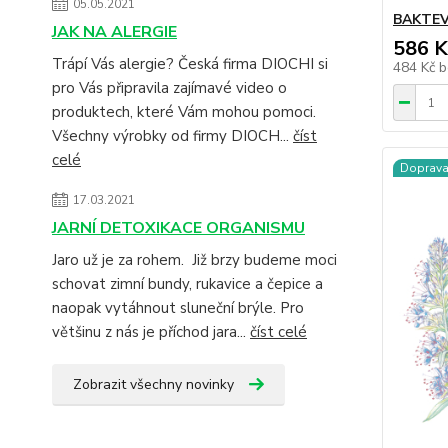
05.05.2021
BAKTEV
JAK NA ALERGIE
586 K
Trápí Vás alergie? Česká firma DIOCHI si
484 Kč
b
pro Vás připravila zajímavé video o
produktech, které Vám mohou pomoci.
Všechny výrobky od firmy DIOCH...
číst
celé
Doprav
17.03.2021
JARNÍ DETOXIKACE ORGANISMU
Jaro už je za rohem. Již brzy budeme moci
schovat zimní bundy, rukavice a čepice a
naopak vytáhnout sluneční brýle. Pro
většinu z nás je příchod jara...
číst celé
Zobrazit všechny novinky