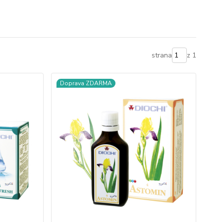
strana
z 1
Doprava ZDARMA