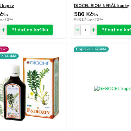
 kapky
DIOCEL BIOMINERÁL kapky
č
586 Kč
/
ks
/
ks
ez DPH
523 Kč
bez DPH
Přidat do košíku
Přidat do ko
dukt
Doprava ZDARMA
a ZDARMA