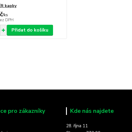
ÉR kapky
č
/
ks
ez DPH
Přidat do košíku
ce pro zákazníky
Kde nás najdete
28. října 11