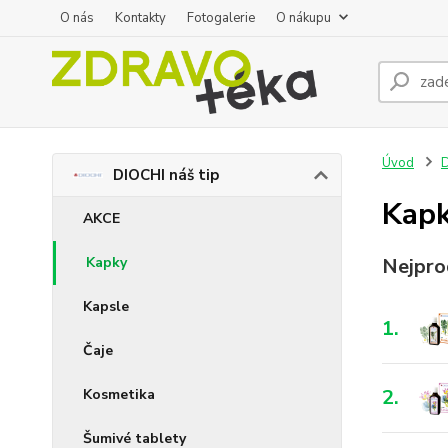
O nás
Kontakty
Fotogalerie
O nákupu
Úvod
D
DIOCHI náš tip
Kap
AKCE
Kapky
Nejpro
Kapsle
1.
Čaje
2.
Kosmetika
Šumivé tablety