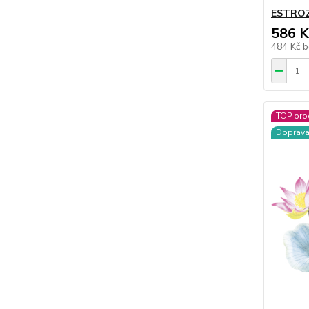
ESTROZ
586 K
484 Kč
b
TOP pro
Doprav