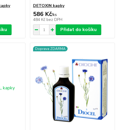
kapky
DETOXIN kapky
586 Kč
/
ks
484 Kč
bez DPH
šíku
Přidat do košíku
Doprava ZDARMA