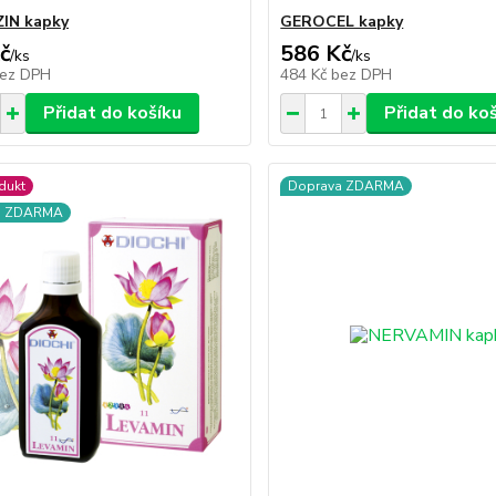
IN kapky
GEROCEL kapky
č
586 Kč
/
ks
/
ks
ez DPH
484 Kč
bez DPH
Přidat do košíku
Přidat do ko
dukt
Doprava ZDARMA
a ZDARMA