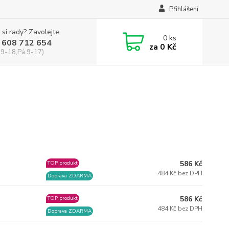
Přihlášení
 si rady? Zavolejte.
0
ks
 608 712 654
za
0 Kč
 9-18,Pá 9-17)
586 Kč
TOP produkt
484 Kč bez DPH
Doprava ZDARMA
586 Kč
TOP produkt
484 Kč bez DPH
Doprava ZDARMA