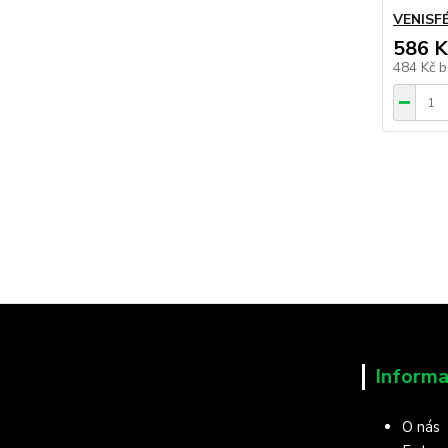
VENISF
586 K
484 Kč
b
Informa
O nás