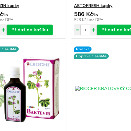
IN kapky
ASTOFRESH kapky
č
586 Kč
/
ks
/
ks
ez DPH
523 Kč
bez DPH
Přidat do košíku
Přidat do ko
a ZDARMA
Novinka
Doprava ZDARMA