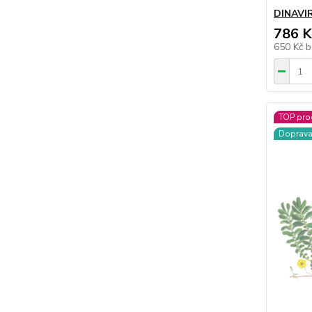
DINAVIR
786 K
650 Kč
b
TOP pro
Doprav