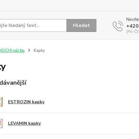
Nevíte
Hledat
+420
(Po-Čt
IOCHI náš tip
Kapky
ky
dávanější
ESTROZIN kapky
LEVAMIN kapky