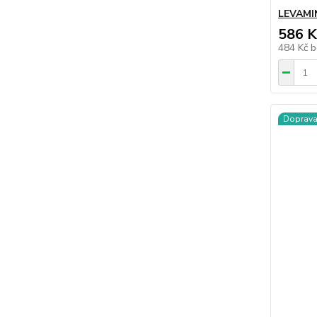
LEVAMI
586 K
484 Kč
b
Doprav