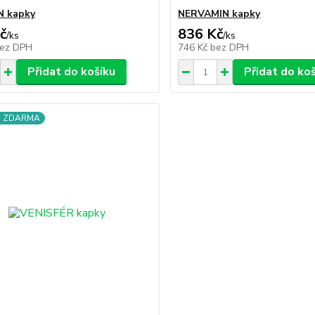
N kapky
NERVAMIN kapky
č
836 Kč
/
ks
/
ks
ez DPH
746 Kč
bez DPH
Přidat do košíku
Přidat do ko
a ZDARMA