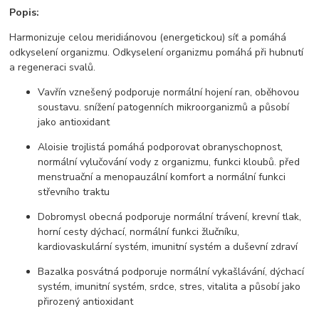
Popis:
Harmonizuje celou meridiánovou (energetickou) síť a pomáhá
odkyselení organizmu. Odkyselení organizmu pomáhá při hubnutí
a regeneraci svalů.
Vavřín vznešený podporuje normální hojení ran, oběhovou
soustavu. snížení patogenních mikroorganizmů a působí
jako antioxidant
Aloisie trojlistá pomáhá podporovat obranyschopnost,
normální vylučování vody z organizmu, funkci kloubů. před
menstruační a menopauzální komfort a normální funkci
střevního traktu
Dobromysl obecná podporuje normální trávení, krevní tlak,
horní cesty dýchací, normální funkci žlučníku,
kardiovaskulární systém, imunitní systém a duševní zdraví
Bazalka posvátná podporuje normální vykašlávání, dýchací
systém, imunitní systém, srdce, stres, vitalita a působí jako
přirozený antioxidant