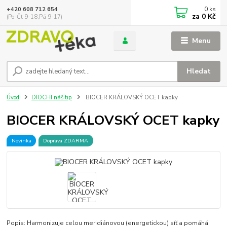
0
ks
+420 608 712 654
za
0 Kč
(Po-Čt 9-18,Pá 9-17)
Menu
Hledat
Úvod
DIOCHI náš tip
BIOCER KRÁLOVSKÝ OCET kapky
BIOCER KRÁLOVSKÝ OCET kapky
Novinka
Doprava ZDARMA
Popis: Harmonizuje celou meridiánovou (energetickou) síť a pomáhá