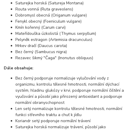
Saturejka horská (Satureja Montana)
Routa vonná (Ruta graveolens)
Dobromysl obecná (Origanum vulgare)
Fenykl obecný (Foeniculum vulgare)
Kmín kořenný (Carum carvi)
Mateřídouška úzkolistá (Thymus serpyllum)
Pelyněk estragon (Artemisia dracunculus)
Mrkev dračí (Daucus carota)
Bez černý (Sambucus nigra)
Rezavec šikmý "Čaga" (Inonutus obliquus)
Dále obsahuje:
Bez černý podporuje normalizuje vylučování vody z
organizmu, kontrolu tělesné hmotnosti, normální dýchací
systém, hladinu glukózy v krvi, podporuje normální čištění a
vyučování a působí jako přirozený antioxidant a podporuje
normální obranyschopnost
Len setý normalizuje kontrolu tělesné hmotnosti, normální
funkci střevního traktu a chuť k jídlu
Koriandr setý podporuje normální trávení
Saturejka horská normalizuje trávení, působí jako