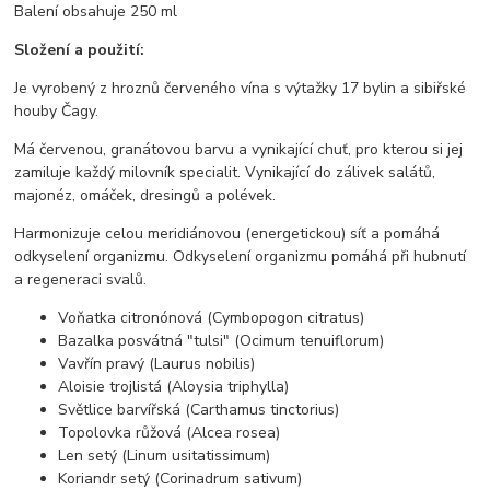
Balení obsahuje 250 ml
Složení a použití:
Je vyrobený z hroznů červeného vína s výtažky 17 bylin a sibiřské
houby Čagy.
Má červenou, granátovou barvu a vynikající chuť, pro kterou si jej
zamiluje každý milovník specialit. Vynikající do zálivek salátů,
majonéz, omáček, dresingů a polévek.
Harmonizuje celou meridiánovou (energetickou) síť a pomáhá
odkyselení organizmu. Odkyselení organizmu pomáhá při hubnutí
a regeneraci svalů.
Voňatka citronónová (Cymbopogon citratus)
Bazalka posvátná "tulsi" (Ocimum tenuiflorum)
Vavřín pravý (Laurus nobilis)
Aloisie trojlistá (Aloysia triphylla)
Světlice barvířská (Carthamus tinctorius)
Topolovka růžová (Alcea rosea)
Len setý (Linum usitatissimum)
Koriandr setý (Corinadrum sativum)