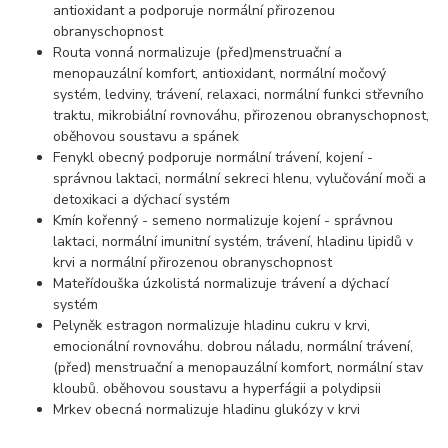
antioxidant a podporuje normální přirozenou
obranyschopnost
Routa vonná normalizuje (před)menstruační a
menopauzální komfort, antioxidant, normální močový
systém, ledviny, trávení, relaxaci, normální funkci střevního
traktu, mikrobiální rovnováhu, přirozenou obranyschopnost,
oběhovou soustavu a spánek
Fenykl obecný podporuje normální trávení, kojení -
správnou laktaci, normální sekreci hlenu, vylučování moči a
detoxikaci a dýchací systém
Kmín kořenný - semeno normalizuje kojení - správnou
laktaci, normální imunitní systém, trávení, hladinu lipidů v
krvi a normální přirozenou obranyschopnost
Mateřídouška úzkolistá normalizuje trávení a dýchací
systém
Pelyněk estragon normalizuje hladinu cukru v krvi,
emocionální rovnováhu. dobrou náladu, normální trávení,
(před) menstruační a menopauzální komfort, normální stav
kloubů. oběhovou soustavu a hyperfágii a polydipsii
Mrkev obecná normalizuje hladinu glukózy v krvi