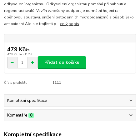
odkyselení organizmu. Odkyselení organizmu pomáhá při hubnutí a
regeneraci svalů. Vavřín vznešený podporuje normální hojení ran,
oběhovou soustavu. snížení patogenních mikroorganizmů a působí jako
antioxidant Aloisie trojlistá p...
celý popis
479 Kč
/
ks
428 Kč
bez DPH
Přidat do košíku
Číslo produktu:
1111
Kompletní specifikace
Komentáře
0
Kompletní specifikace