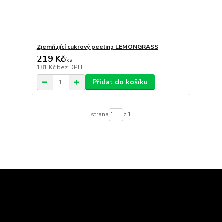
Zjemňující cukrový peeling LEMONGRASS
219 Kč
/
ks
181 Kč
bez DPH
Přidat do košíku
strana
z 1