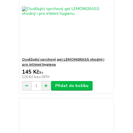
Osvěžující sprchový gel LEMONGRASS vhodný i
pro intimní hygienu
145 Kč
/
ks
120 Kč
bez DPH
Přidat do košíku