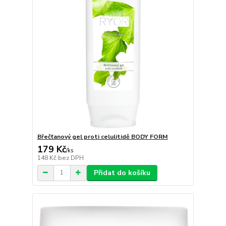
Břečťanový gel proti celulitidě BODY FORM
179 Kč
/
ks
148 Kč
bez DPH
Přidat do košíku