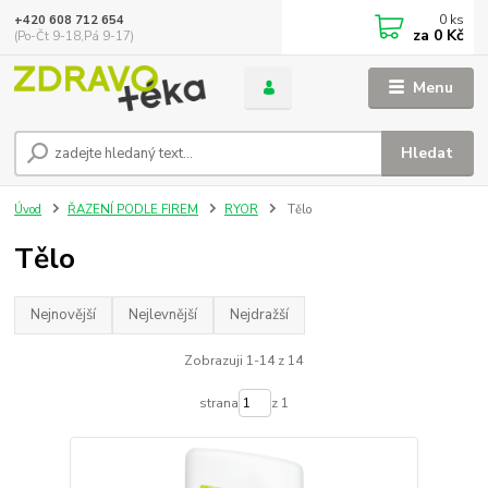
0
ks
+420 608 712 654
za
0 Kč
(Po-Čt 9-18,Pá 9-17)
Menu
Hledat
Úvod
ŘAZENÍ PODLE FIREM
RYOR
Tělo
Tělo
Nejnovější
Nejlevnější
Nejdražší
Zobrazuji 1-14 z 14
strana
z 1