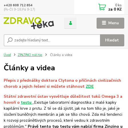
0
ks
+420 608 712 654
za
0 Kč
(Po-Čt 9-18,Pá 9-17)
Menu
Hledat
Úvod
ZINZINO náš tip
Články a videa
Články a videa
Přepis z přednášky doktora Clytona o příčinách civilizačních
chorob a jejich řešení si můžete stáhnout
ZDE
Státní zdravotní ústav vysvětluje důležitost tuků Omega 3 a
hovoří o
testu
,,Existuje laboratorní diagnostika z malé kapky
kapilární krve z prstu. Z té se dá zjistit, jak na tom tělo je, jaké je
složení buněčných membrán a jak se tělo chová. Zda má tendenci
k rozvoji prozánětlivých procesů, které vedou k zdravotním
problémům.''
Právě tento typ
testu
vám nabízí firma Zinzino u