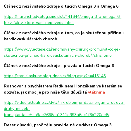
Článek z nezávislého zdroje o tucích Omega 3 a Omega 6
https://martinchudy.blog.sme.sk/c/441844/omega-3-a-omega-6-
tuky-fakty-ktore-vam-nepovedia.html
Článek z nezávislého zdroje o tom, co je skutečnou příčinou
kardiovaskulárních chorob
https://www.vylectese.cz/renomovany-chirurg-promluvil-co-je-
skutecnou-pricinou-kardiovaskularnich-chorob/?sfns=xmo
Článek z nezávislého zdroje - pravda o tucích Omega 6
https://stanislavkunc.blog.idnes.cz/blog.aspx?c=413143
Rozhovor s psychiatrem Radkinem Honzákem ve kterém se
dozvíte, jak moc je pro naše tělo důležitá
vláknina
https://video.aktualne.cz/dvtv/mikrobiom-je-dalsi-organ-a-streva-
druhy-mozek-
transplantace/r~a3ae7666aa1311e993a6ac1f6b220ee8/
Deset důvodů, proč tělu pravidelně dodávat Omega 3