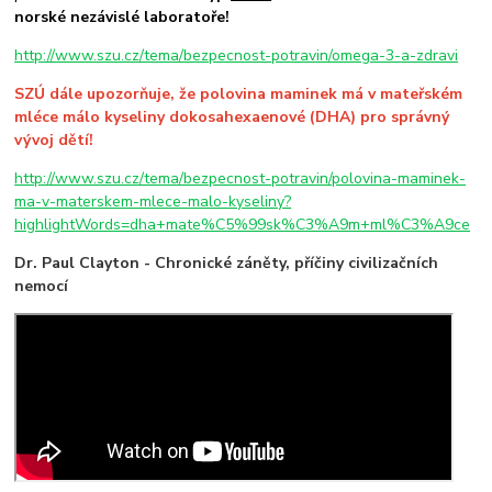
norské nezávislé laboratoře!
http://www.szu.cz/tema/bezpecnost-potravin/omega-3-a-zdravi
SZÚ dále upozorňuje, že polovina maminek má v mateřském
mléce málo kyseliny dokosahexaenové (DHA) pro správný
vývoj dětí!
http://www.szu.cz/tema/bezpecnost-potravin/polovina-maminek-
ma-v-materskem-mlece-malo-kyseliny?
highlightWords=dha+mate%C5%99sk%C3%A9m+ml%C3%A9ce
Dr. Paul Clayton - Chronické záněty, příčiny civilizačních
nemocí