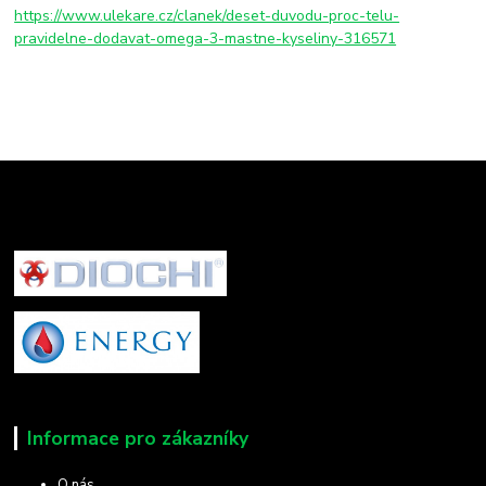
https://www.ulekare.cz/clanek/deset-duvodu-proc-telu-
pravidelne-dodavat-omega-3-mastne-kyseliny-316571
Informace pro zákazníky
O nás