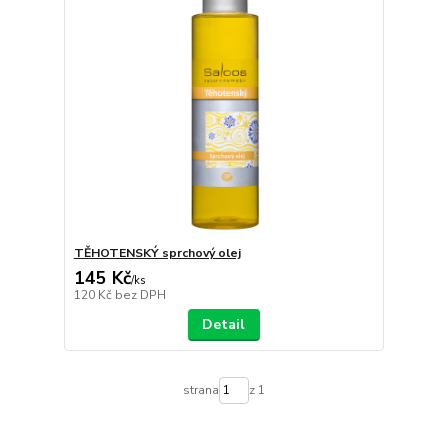
TĚHOTENSKÝ sprchový olej
145 Kč
/
ks
120 Kč
bez DPH
Detail
strana
z 1