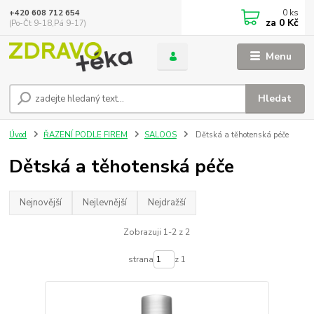
0
ks
+420 608 712 654
za
0 Kč
(Po-Čt 9-18,Pá 9-17)
Menu
Hledat
Úvod
ŘAZENÍ PODLE FIREM
SALOOS
Dětská a těhotenská péče
Dětská a těhotenská péče
Nejnovější
Nejlevnější
Nejdražší
Zobrazuji 1-2 z 2
strana
z 1