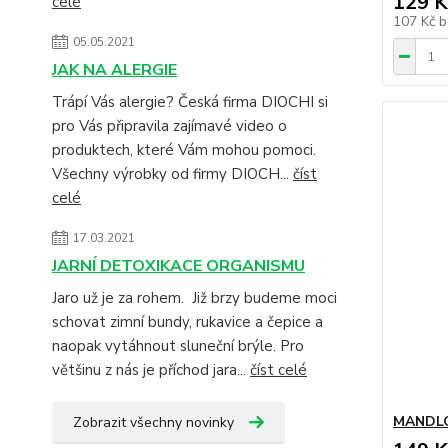
129 K
celé
107 Kč
b
05.05.2021
JAK NA ALERGIE
Trápí Vás alergie? Česká firma DIOCHI si
pro Vás připravila zajímavé video o
produktech, které Vám mohou pomoci.
Všechny výrobky od firmy DIOCH...
číst
celé
17.03.2021
JARNÍ DETOXIKACE ORGANISMU
Jaro už je za rohem. Již brzy budeme moci
schovat zimní bundy, rukavice a čepice a
naopak vytáhnout sluneční brýle. Pro
většinu z nás je příchod jara...
číst celé
MANDLO
Zobrazit všechny novinky