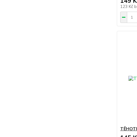
149 K
123 Kč
b
TĚHOTE