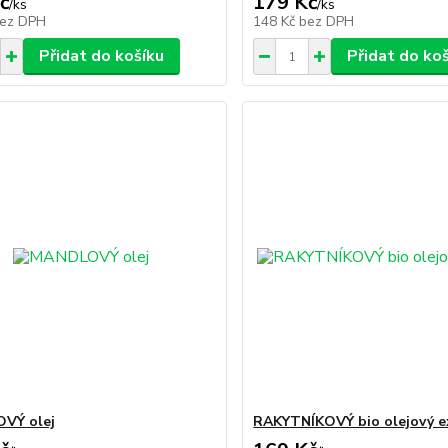
č
179 Kč
/
ks
/
ks
ez DPH
148 Kč
bez DPH
Přidat do košíku
Přidat do ko
VÝ olej
RAKYTNÍKOVÝ bio olejový e