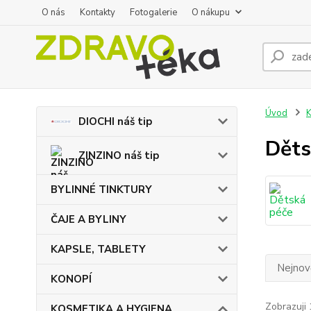
O nás
Kontakty
Fotogalerie
O nákupu
Úvod
DIOCHI náš tip
Děts
ZINZINO náš tip
BYLINNÉ TINKTURY
ČAJE A BYLINY
KAPSLE, TABLETY
Nejnově
KONOPÍ
Zobrazuji 
KOSMETIKA A HYGIENA