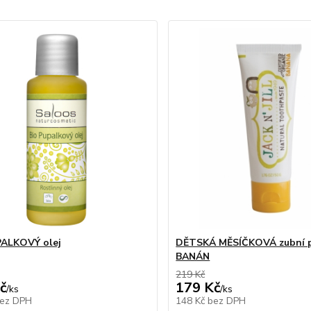
PALKOVÝ olej
DĚTSKÁ MĚSÍČKOVÁ zubní p
BANÁN
219 Kč
č
179 Kč
/
ks
/
ks
ez DPH
148 Kč
bez DPH