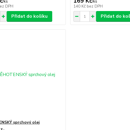
č
169 Kč
/
ks
/
ks
ez DPH
140 Kč
bez DPH
Přidat do košíku
Přidat do ko
NSKÝ sprchový olej