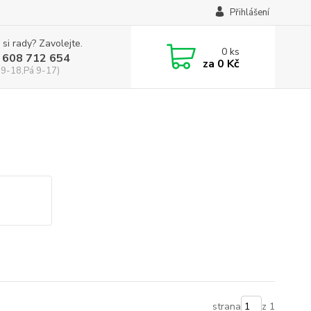
Přihlášení
 si rady? Zavolejte.
0
ks
 608 712 654
za
0 Kč
 9-18,Pá 9-17)
strana
z 1