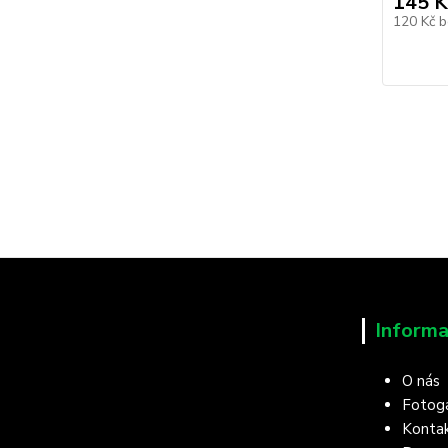
145 K
120 Kč
b
Informa
O nás
Fotoga
Konta