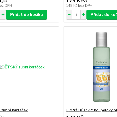
č
179 Kč
/
ks
/
ks
ez DPH
148 Kč
bez DPH
Přidat do košíku
Přidat do ko
zubní kartáček
JEMNÝ DĚTSKÝ koupelový ol