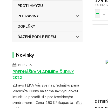
179 K
148 Kč
b
PROTI HMYZU
POTRAVINY
DOPLŇKY
ŘAZENÍ PODLE FIREM
Novinky
19.02.2022
PŘEDNÁŠKA VLADIMÍRA ĎURINY
2022
ZdravoTÉKA Vás zve na přednášku pana
Vladimíra Ďuriny na téma Jak vybudovat
imunitu a poradit si s postcovidovým
DĚTSKÝ 
syndromem. Cena: 150 Kč (kapacita...
číst