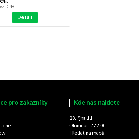
č
/
ks
ez DPH
Detail
ce pro zákazníky
Kde nás najdete
28. října 11
lerie
Olomouc, 772 00
kty
Hledat na mapě