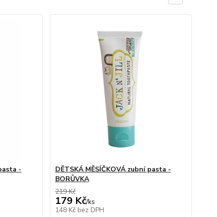
asta -
DĚTSKÁ MĚSÍČKOVÁ zubní pasta -
BORŮVKA
219 Kč
179 Kč
/
ks
148 Kč
bez DPH