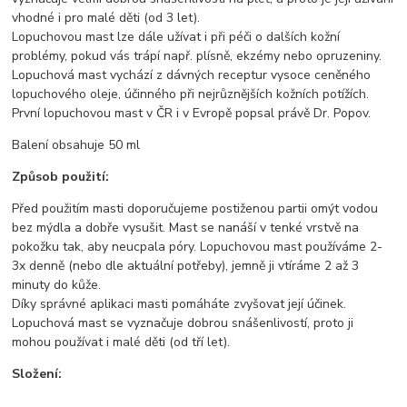
vhodné i pro malé děti (od 3 let).
Lopuchovou mast lze dále užívat i při péči o dalších kožní
problémy, pokud vás trápí např. plísně, ekzémy nebo opruzeniny.
Lopuchová mast vychází z dávných receptur vysoce ceněného
lopuchového oleje, účinného při nejrůznějších kožních potížích.
První lopuchovou mast v ČR i v Evropě popsal právě Dr. Popov.
Balení obsahuje 50 ml
Způsob použití:
Před použitím masti doporučujeme postiženou partii omýt vodou
bez mýdla a dobře vysušit. Mast se nanáší v tenké vrstvě na
pokožku tak, aby neucpala póry. Lopuchovou mast používáme 2-
3x denně (nebo dle aktuální potřeby), jemně ji vtíráme 2 až 3
minuty do kůže.
Díky správné aplikaci masti pomáháte zvyšovat její účinek.
Lopuchová mast se vyznačuje dobrou snášenlivostí, proto ji
mohou používat i malé děti (od tří let).
Složení: