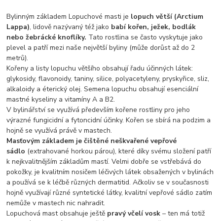
Bylinným základem Lopuchové masti je
lopuch větší (Arctium
Lappa)
, lidově nazývaný též jako
babí kořen, ježek, bodlák
nebo žebrácké knoflíky.
Tato rostlina se často vyskytuje jako
plevel a patří mezi naše největší byliny (může dorůst až do 2
metrů).
Kořeny a listy lopuchu většího obsahují řadu účinných látek:
glykosidy, flavonoidy, taniny, silice, polyacetyleny, pryskyřice, sliz,
alkaloidy a éterický olej. Semena lopuchu obsahují esenciální
mastné kyseliny a vitamíny A a B2.
V bylinářství se využívá především kořene rostliny pro jeho
výrazné fungicidní a fytoncidní účinky. Kořen se sbírá na podzim a
hojně se využívá právě v mastech.
Masťovým základem je čištěné neškvařené vepřové
sádlo
(extrahované horkou párou), které díky svému složení patří
k nejkvalitnějším základům mastí. Velmi dobře se vstřebává do
pokožky, je kvalitním nosičem léčivých látek obsažených v bylinách
a používá se k léčbě různých dermatitid. Ačkoliv se v současnosti
hojně využívají různé syntetické látky, kvalitní vepřové sádlo zatím
nemůže v mastech nic nahradit.
Lopuchová mast obsahuje ještě
pravý včelí vosk
– ten má totiž