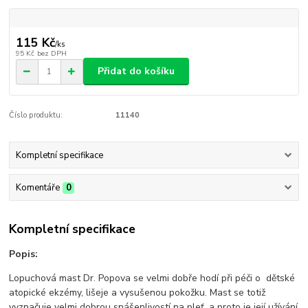
115 Kč
/
ks
95 Kč
bez DPH
Přidat do košíku
Číslo produktu:
11140
Kompletní specifikace
Komentáře
0
Kompletní specifikace
Popis:
Lopuchová mast Dr. Popova se velmi dobře hodí při péči o dětské
atopické ekzémy, lišeje a vysušenou pokožku. Mast se totiž
vyznačuje velmi dobrou snášenlivostí na pleť, a proto je její užívání