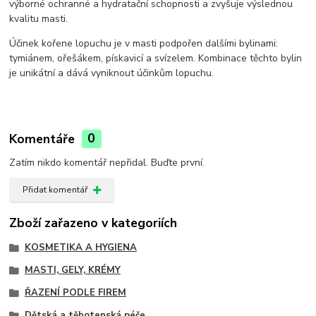
výborné ochranné a hydratační schopnosti a zvyšuje výslednou
kvalitu masti.
Účinek kořene lopuchu je v masti podpořen dalšími bylinami:
tymiánem, ořešákem, pískavicí a svízelem. Kombinace těchto bylin
je unikátní a dává vyniknout účinkům lopuchu.
Komentáře
0
Zatím nikdo komentář nepřidal. Buďte první.
Přidat komentář
Zboží zařazeno v kategoriích
KOSMETIKA A HYGIENA
MASTI, GELY, KRÉMY
ŘAZENÍ PODLE FIREM
Dětská a těhotenská péče