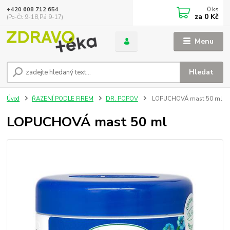
0
ks
+420 608 712 654
za
0 Kč
(Po-Čt 9-18,Pá 9-17)
Menu
Hledat
Úvod
ŘAZENÍ PODLE FIREM
DR. POPOV
LOPUCHOVÁ mast 50 ml
LOPUCHOVÁ mast 50 ml