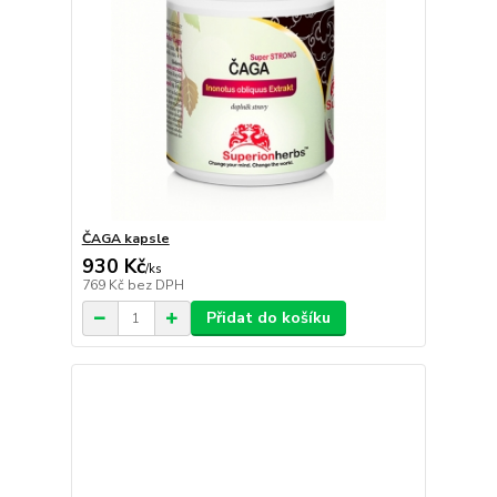
ČAGA kapsle
930 Kč
/
ks
769 Kč
bez DPH
Přidat do košíku