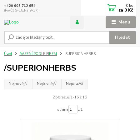
0
ks
+420 608 712 654
za
0 Kč
(Po-Čt 9-18,Pá 9-17)
Menu
Hledat
Úvod
ŘAZENÍ PODLE FIREM
SUPERIONHERBS
/SUPERIONHERBS
Nejnovější
Nejlevnější
Nejdražší
Zobrazuji 1-15 z 15
strana
z 1