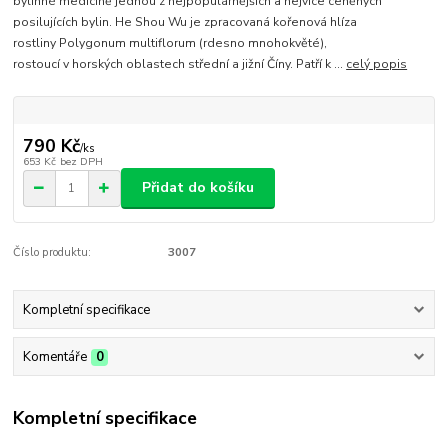
bylinné medicíně jednou z nejpopulárnějších a nejvíce ceněných
posilujících bylin. He Shou Wu je zpracovaná kořenová hlíza
rostliny Polygonum multiflorum (rdesno mnohokvěté),
rostoucí v horských oblastech střední a jižní Číny. Patří k ...
celý popis
790 Kč
/
ks
653 Kč
bez DPH
Přidat do košíku
Číslo produktu:
3007
Kompletní specifikace
Komentáře
0
Kompletní specifikace