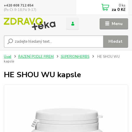
0
ks
+420 608 712 654
za
0 Kč
(Po-Čt 9-18,Pá 9-17)
Menu
Hledat
Úvod
ŘAZENÍ PODLE FIREM
SUPERIONHERBS
HE SHOU WU
kapsle
HE SHOU WU kapsle