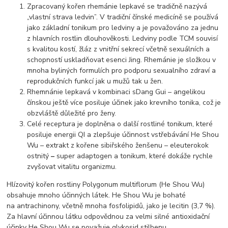
Zpracovaný kořen rhemánie lepkavé se tradičně nazývá
„vlastní strava ledvin”. V tradiční čínské medicíně se používá
jako základní tonikum pro ledviny a je považováno za jednu
z hlavních rostlin dlouhověkosti. Ledviny podle TCM souvisí
s kvalitou kostí, žláz z vnitřní sekrecí včetně sexuálních a
schopností uskladňovat esenci Jing. Rhemánie je složkou v
mnoha byliných formulích pro podporu sexualního zdraví a
reprodukčních funkcí jak u mužů tak u žen.
Rhemnánie lepkavá v kombinaci sDang Gui – angelikou
čínskou ještě více posiluje účinek jako krevního tonika, což je
obzvláště důležité pro ženy.
Celé receptura je doplněna o další rostliné tonikum, které
posiluje energii QI a zlepšuje účinnost vstřebávání He Shou
Wu – extrakt z kořene sibiřského ženšenu – eleuterokok
ostnitý
–
super adaptogen a tonikum, které dokáže rychle
zvyšovat vitalitu organizmu.
Hlízovitý kořen rostliny Polygonum multiflorum (He Shou Wu)
obsahuje mnoho účinných látek. He Shou Wu je bohaté
na antrachinony, včetně mnoha fosfolipidů, jako je lecitin (3,7 %).
Za hlavní účinnou látku odpovědnou za velmi silné antioxidační
účinky He Shou Wu se považuje glykosid stilbenu