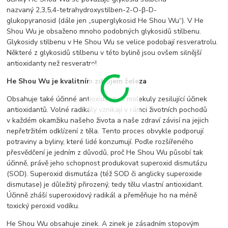
nazvaný 2,3,5,4-tetrahydroxystilben-2-O-β-D-
glukopyranosid (dále jen „superglykosid He Shou Wu“). V He
Shou Wu je obsaženo mnoho podobných glykosidů stilbenu.
Glykosidy stilbenu v He Shou Wu se velice podobají resveratrolu.
Některé z glykosidů stilbenu v této bylině jsou ovšem silnější
antioxidanty než resveratrol.
He Shou Wu je kvalitním zdrojem železa
Obsahuje také účinné antioxidanty a molekuly zesilující účinek
antioxidantů. Volné radikály vznikají v rámci životních pochodů
v každém okamžiku našeho života a naše zdraví závisí na jejich
nepřetržitém odklízení z těla. Tento proces obvykle podporují
potraviny a byliny, které lidé konzumují. Podle rozšířeného
přesvědčení je jedním z důvodů, proč He Shou Wu působí tak
účinně, právě jeho schopnost produkovat superoxid dismutázu
(SOD). Superoxid dismutáza (též SOD či anglicky superoxide
dismutase) je důležitý přirozený, tedy tělu vlastní antioxidant.
Účinně zháší superoxidový radikál a přeměňuje ho na méně
toxický peroxid vodíku.
He Shou Wu obsahuje zinek. A zinek je zásadním stopovým