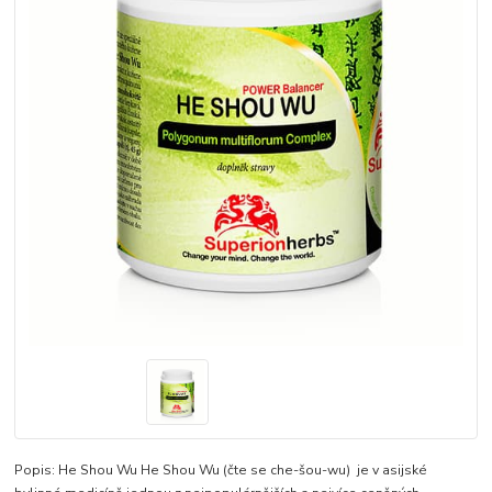
Popis: He Shou Wu He Shou Wu (čte se che-šou-wu) je v asijské