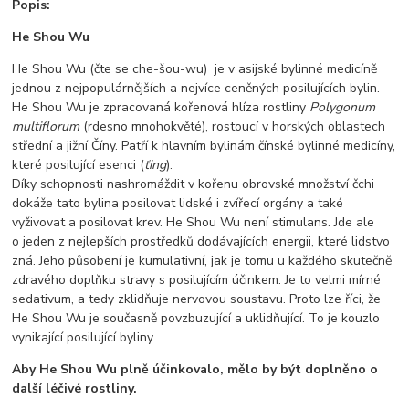
Popis:
He Shou Wu
He Shou Wu (čte se che-šou-wu) je v asijské bylinné medicíně
jednou z nejpopulárnějších a nejvíce ceněných posilujících bylin.
He Shou Wu je zpracovaná kořenová hlíza rostliny
Polygonum
multiflorum
(rdesno mnohokvěté), rostoucí v horských oblastech
střední a jižní Číny. Patří k hlavním bylinám čínské bylinné medicíny,
které posilující esenci (
ťing
).
Díky schopnosti nashromáždit v kořenu obrovské množství čchi
dokáže tato bylina posilovat lidské i zvířecí orgány a také
vyživovat a posilovat krev. He Shou Wu není stimulans. Jde ale
o jeden z nejlepších prostředků dodávajících energii, které lidstvo
zná. Jeho působení je kumulativní, jak je tomu u každého skutečně
zdravého doplňku stravy s posilujícím účinkem. Je to velmi mírné
sedativum, a tedy zklidňuje nervovou soustavu. Proto lze říci, že
He Shou Wu je současně povzbuzující a uklidňující. To je kouzlo
vynikající posilující byliny.
Aby He Shou Wu plně účinkovalo, mělo by být doplněno o
další léčivé rostliny.