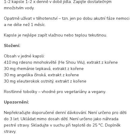
1-2 kapsle 1-2 x denně v době jídla. Zapijte dostatečným
množstvím vody.
Opatrně užívat v těhotenství – tzn. jen po dobu akutní fáze nemoci
a ne déle než 1 měsíc.
Kapsle je nejlépe zapít vlažnou nebo teplou tekutinou.
Složení:
Obsah v jedné kapsli:
410 mg rdesno mnohokvěté (He Shou Wu), extrakt z kořene
30 mg rhemánie lepkavá, extrakt z kořene
30 mg angelika čínská, extrakt z kořene
30 mg eleuterokok ostnitý, extrakt z kořene
Rostlinné tobolky – vhodné pro vegetariány a vegany.
Upozornění:
Nepřekračujte doporučené denní dávkování. Není určeno pro děti
do 3 let. Ukládat mimo dosah dětí. Není určeno jako náhrada
pestré stravy. Skladujte v suchu při teplotě do 25 °C. Doplněk
stravy.