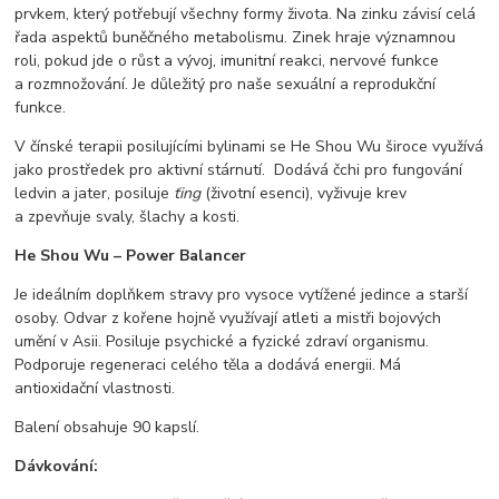
prvkem, který potřebují všechny formy života. Na zinku závisí celá
řada aspektů buněčného metabolismu. Zinek hraje významnou
roli, pokud jde o růst a vývoj, imunitní reakci, nervové funkce
a rozmnožování. Je důležitý pro naše sexuální a reprodukční
funkce.
V čínské terapii posilujícími bylinami se He Shou Wu široce využívá
jako prostředek pro aktivní stárnutí. Dodává čchi pro fungování
ledvin a jater, posiluje
ťing
(životní esenci), vyživuje krev
a zpevňuje svaly, šlachy a kosti.
He Shou Wu – Power Balancer
Je ideálním doplňkem stravy pro vysoce vytížené jedince a starší
osoby. Odvar z kořene hojně využívají atleti a mistři bojových
umění v Asii. Posiluje psychické a fyzické zdraví organismu.
Podporuje regeneraci celého těla a dodává energii. Má
antioxidační vlastnosti.
Balení obsahuje 90 kapslí.
Dávkování: