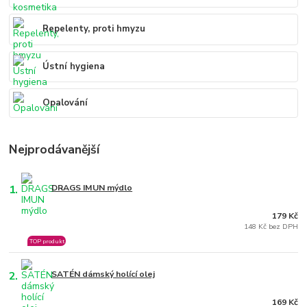
Repelenty, proti hmyzu
Ústní hygiena
Opalování
Nejprodávanější
1.
DRAGS IMUN mýdlo
179 Kč
148 Kč bez DPH
TOP produkt
2.
SATÉN dámský holící olej
169 Kč