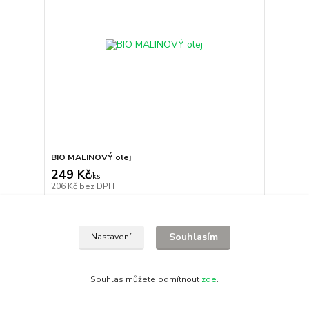
BIO MALINOVÝ olej
249 Kč
/
ks
206 Kč
bez DPH
Přidat do košíku
Souhlasím
Nastavení
Souhlas můžete odmítnout
zde
.