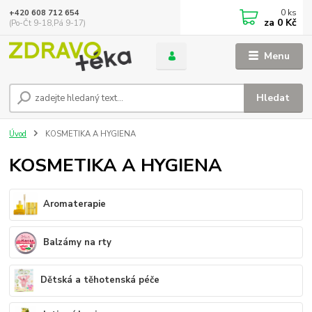
0
ks
+420 608 712 654
za
0 Kč
(Po-Čt 9-18,Pá 9-17)
Menu
Hledat
Úvod
KOSMETIKA A HYGIENA
KOSMETIKA A HYGIENA
Aromaterapie
Balzámy na rty
Dětská a těhotenská péče