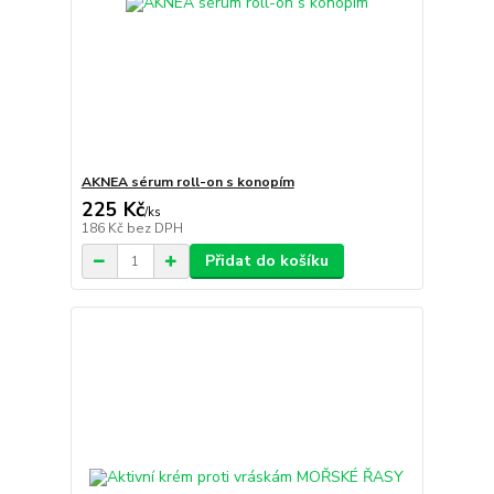
AKNEA sérum roll-on s konopím
225 Kč
/
ks
186 Kč
bez DPH
Přidat do košíku