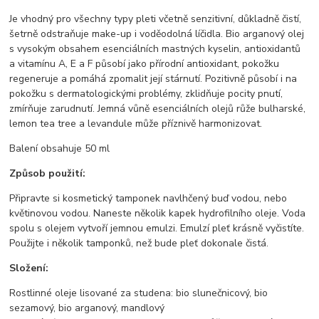
Je vhodný pro všechny typy pleti včetně senzitivní, důkladně čistí,
šetrně odstraňuje make-up i voděodolná líčidla. Bio arganový olej
s vysokým obsahem esenciálních mastných kyselin, antioxidantů
a vitamínu A, E a F působí jako přírodní antioxidant, pokožku
regeneruje a pomáhá zpomalit její stárnutí. Pozitivně působí i na
pokožku s dermatologickými problémy, zklidňuje pocity pnutí,
zmírňuje zarudnutí. Jemná vůně esenciálních olejů růže bulharské,
lemon tea tree a levandule může příznivě harmonizovat.
Balení obsahuje 50 ml
Způsob použití:
Připravte si kosmetický tamponek navlhčený buď vodou, nebo
květinovou vodou. Naneste několik kapek hydrofilního oleje. Voda
spolu s olejem vytvoří jemnou emulzi. Emulzí pleť krásně vyčistíte.
Použijte i několik tamponků, než bude pleť dokonale čistá.
Složení:
Rostlinné oleje lisované za studena: bio slunečnicový, bio
sezamový, bio arganový, mandlový