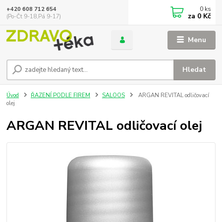
0
ks
+420 608 712 654
za
0 Kč
(Po-Čt 9-18,Pá 9-17)
Menu
Hledat
Úvod
ŘAZENÍ PODLE FIREM
SALOOS
ARGAN REVITAL odličovací
olej
ARGAN REVITAL odličovací olej