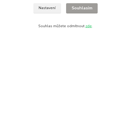
Souhlasím
Nastavení
28. října 11
Olomouc, 772 00
Hledat na mapě
Souhlas můžete odmítnout
zde
.
Kontakty
+420 608 712 654
(Po-Čt 9-18,Pá 9-17)
zdravoteka@seznam.cz