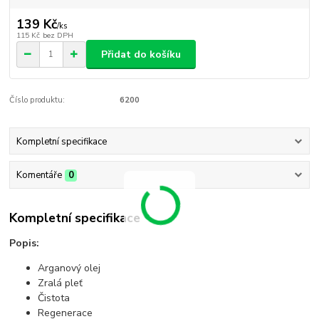
139 Kč
/
ks
115 Kč
bez DPH
Přidat do košíku
Číslo produktu:
6200
Kompletní specifikace
Komentáře
0
Kompletní specifikace
Popis:
Arganový olej
Zralá pleť
Čistota
Regenerace