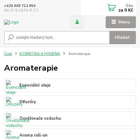
0
ks
+420 608 712 654
za
0 Kč
(Po-Čt 9-18,Pá 9-17)
Menu
Hledat
Úvod
KOSMETIKA A HYGIENA
Aromaterapie
Aromaterapie
Esenciální oleje
Difuzéry
Osvěžovače vzduchu
Aroma roll-on