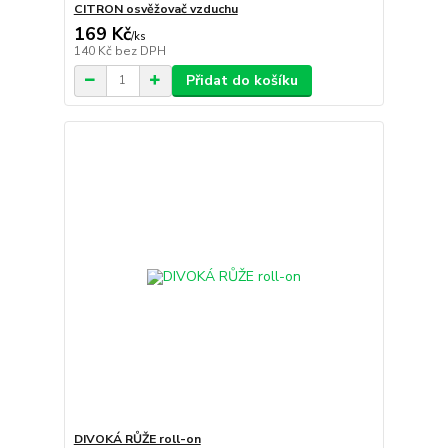
CITRON osvěžovač vzduchu
169 Kč
/
ks
140 Kč
bez DPH
Přidat do košíku
DIVOKÁ RŮŽE roll-on