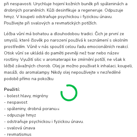
při nespavosti. Urychluje hojení kožních buněk při spáleninách a
drobných poraněních. Kůži desinfikuje a regeneruje. Odpuzuje
hmyz. V koupeli odstraňuje psychickou i fyzickou únavu.
Používejte při svalových a revmatických potížích.
Léčba vůní má bohatou a dlouhodobou tradici. Čich je první ze
smyslů, které člověk po narození používá k seznámení s okolním
prostředím. Vůně v nás spouští celou řadu emocionálních reakcí.
Otisk vůní se ukládá do paměti pevněji než tvar nebo název
rostliny. Využití silic v aromaterapii ke zmírnění potíží, ne však k
léčbě závažných chorob. Olej je možno používat k inhalaci, koupeli,
masáži, do aromalampy. Nikdy olej nepoužívejte v nezředěné
podobě přímo na pokožku.
Použití:
- bolest hlavy, migrény
- nespavost
- spáleniny, drobná poranění
- odpuzuje hmyz
- odstraňuje psychickou i fyzickou únavu.
- svalová únava
- revmatismus