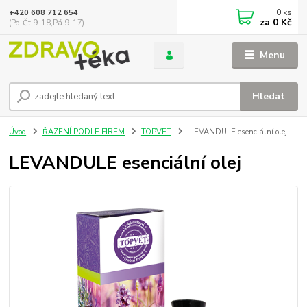
0
ks
+420 608 712 654
za
0 Kč
(Po-Čt 9-18,Pá 9-17)
Menu
Hledat
Úvod
ŘAZENÍ PODLE FIREM
TOPVET
LEVANDULE esenciální olej
LEVANDULE esenciální olej