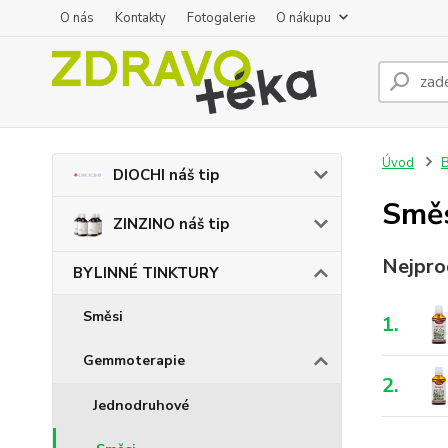
O nás
Kontakty
Fotogalerie
O nákupu
Úvod
DIOCHI náš tip
Smě
ZINZINO náš tip
Nejpro
BYLINNÉ TINKTURY
Směsi
1.
Gemmoterapie
2.
Jednodruhové