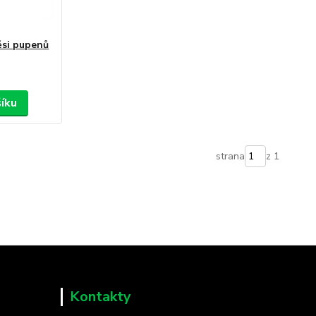
ěsi pupenů
šíku
strana
z 1
Kontakty