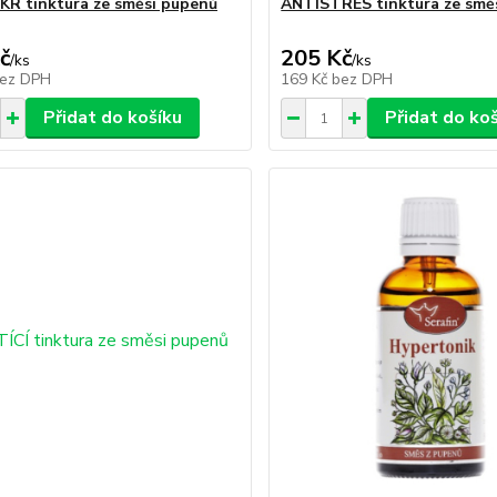
R tinktura ze směsi pupenů
ANTISTRES tinktura ze smě
č
205 Kč
/
ks
/
ks
ez DPH
169 Kč
bez DPH
Přidat do košíku
Přidat do ko