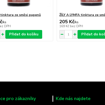
tinktura ze směsi pupenů
ŽÍLY A LYMFA tinktura ze sm
č
205 Kč
/
ks
/
ks
ez DPH
169 Kč
bez DPH
Přidat do košíku
Přidat do ko
ce pro zákazníky
Kde nás najdete