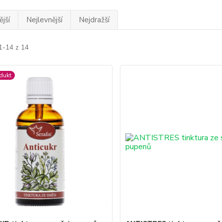
jší
Nejlevnější
Nejdražší
1-14 z 14
dukt