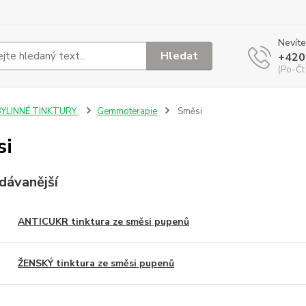
Nevíte
Hledat
+420
(Po-Čt
BYLINNÉ TINKTURY
Gemmoterapie
Směsi
si
dávanější
ANTICUKR tinktura ze směsi pupenů
ŽENSKÝ tinktura ze směsi pupenů