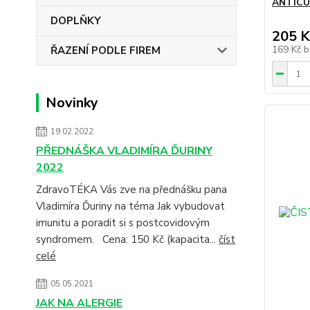
ANTICUK
DOPLŇKY
205 K
169 Kč
b
ŘAZENÍ PODLE FIREM
Novinky
19.02.2022
PŘEDNÁŠKA VLADIMÍRA ĎURINY
2022
ZdravoTÉKA Vás zve na přednášku pana
Vladimíra Ďuriny na téma Jak vybudovat
imunitu a poradit si s postcovidovým
syndromem. Cena: 150 Kč (kapacita...
číst
celé
05.05.2021
JAK NA ALERGIE