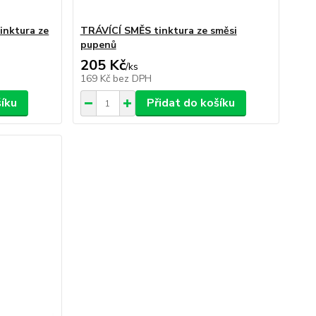
nktura ze
TRÁVÍCÍ SMĚS tinktura ze směsi
pupenů
205 Kč
/
ks
169 Kč
bez DPH
šíku
Přidat do košíku