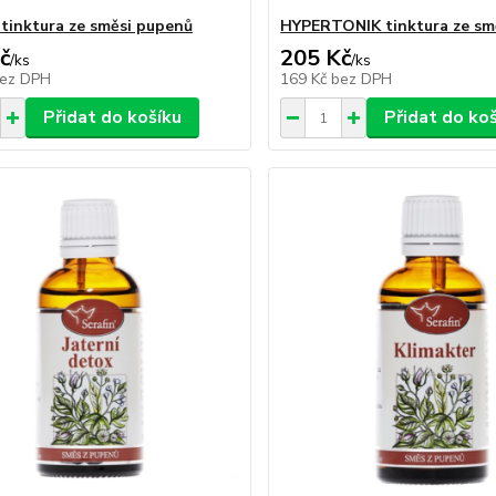
 tinktura ze směsi pupenů
HYPERTONIK tinktura ze sm
č
205 Kč
/
ks
/
ks
ez DPH
169 Kč
bez DPH
Přidat do košíku
Přidat do ko