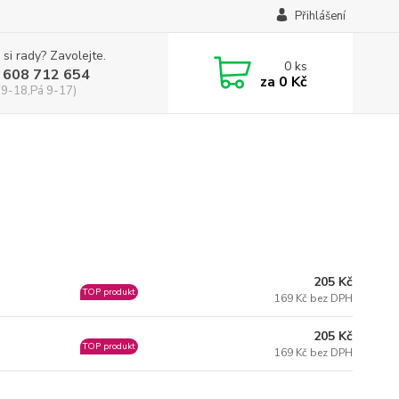
Přihlášení
 si rady? Zavolejte.
0
ks
 608 712 654
za
0 Kč
 9-18,Pá 9-17)
205 Kč
TOP produkt
169 Kč bez DPH
205 Kč
TOP produkt
169 Kč bez DPH