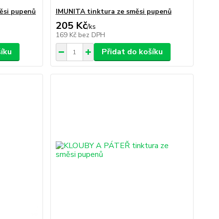
ěsi pupenů
IMUNITA tinktura ze směsi pupenů
205 Kč
/
ks
169 Kč
bez DPH
šíku
Přidat do košíku