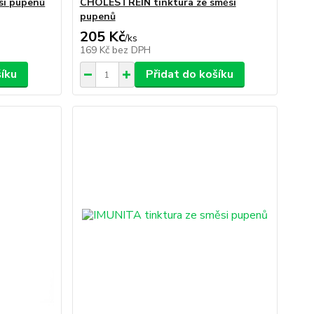
si pupenů
CHOLESTREIN tinktura ze směsi
pupenů
205 Kč
/
ks
169 Kč
bez DPH
šíku
Přidat do košíku