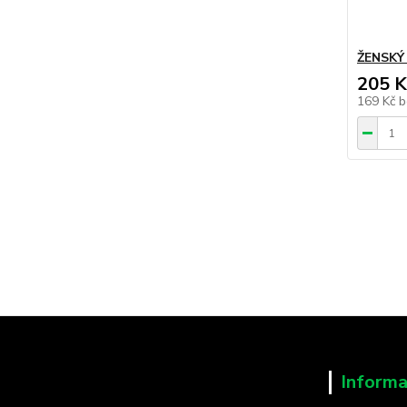
ŽENSKÝ 
205 K
169 Kč
b
Informa