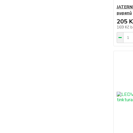
JATERNÍ
pupenů
205 K
169 Kč
b