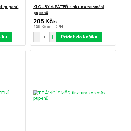
si pupenů
KLOUBY A PÁTEŘ tinktura ze směsi
pupenů
205 Kč
/
ks
169 Kč
bez DPH
šíku
Přidat do košíku