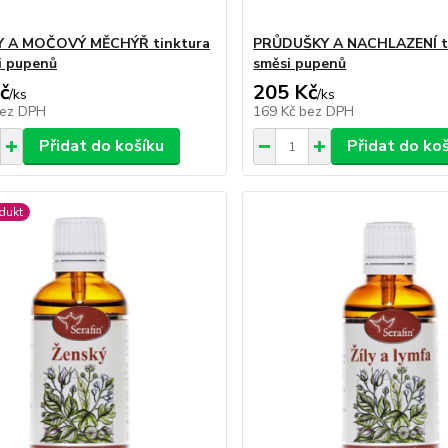
Y A MOČOVÝ MĚCHÝŘ tinktura
PRŮDUŠKY A NACHLAZENÍ ti
i pupenů
směsi pupenů
č
205 Kč
/
ks
/
ks
ez DPH
169 Kč
bez DPH
Přidat do košíku
Přidat do ko
dukt