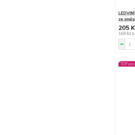
LEDVIN
ze směs
205 K
169 Kč
b
TOP pro