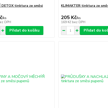
 DETOX tinktura ze směsi
KLIMAKTER tinktura ze smě
č
205 Kč
/
ks
/
ks
ez DPH
169 Kč
bez DPH
Přidat do košíku
Přidat do ko