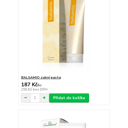
BALSAMIO zubní pasta
187 Kč
/
ks
155 Kč
bez DPH
Přidat do košíku