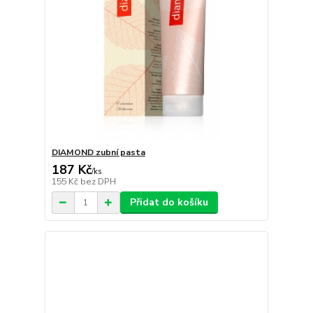
DIAMOND zubní pasta
187 Kč
/
ks
155 Kč
bez DPH
Přidat do košíku