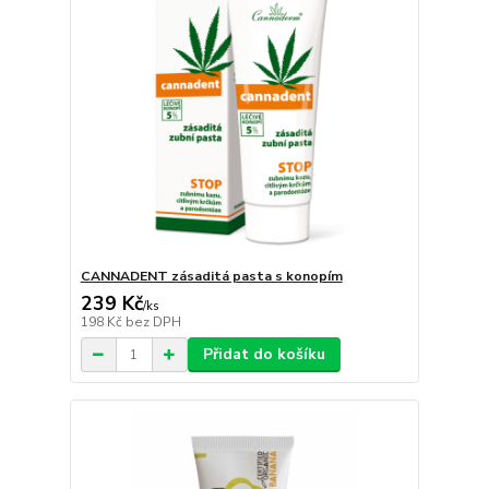
CANNADENT zásaditá pasta s konopím
239 Kč
/
ks
198 Kč
bez DPH
Přidat do košíku