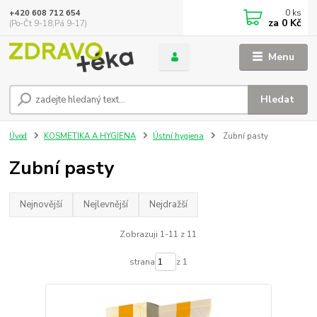
0
ks
+420 608 712 654
za
0 Kč
(Po-Čt 9-18,Pá 9-17)
Menu
Hledat
Úvod
KOSMETIKA A HYGIENA
Ústní hygiena
Zubní pasty
Zubní pasty
Nejnovější
Nejlevnější
Nejdražší
Zobrazuji 1-11 z 11
strana
z 1