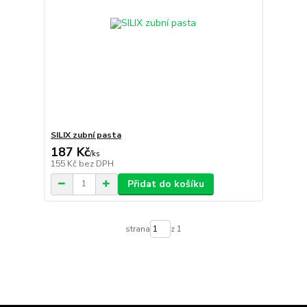
SILIX zubní pasta
187 Kč
/
ks
155 Kč
bez DPH
Přidat do košíku
strana
z 1