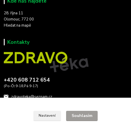
Kde nás najdete
28. října 11
Olomouc, 772 00
Hledat na mapě
Kontakty
+420 608 712 654
(Po-Čt 9-18,Pá 9-17)
zdravoteka@seznam.cz
Souhlasím
Nastavení