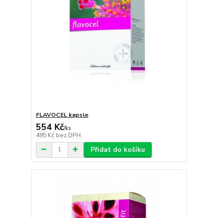
FLAVOCEL kapsle
554 Kč
/
ks
495 Kč
bez DPH
Přidat do košíku