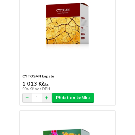
CYTOSAN kapsle
1 013 Kč
/
ks
904 Kč
bez DPH
Přidat do košíku