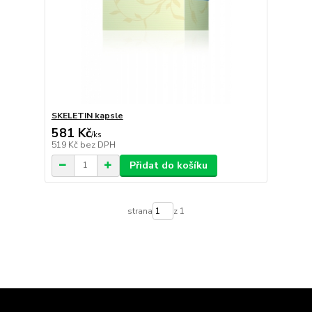
SKELETIN kapsle
581 Kč
/
ks
519 Kč
bez DPH
Přidat do košíku
strana
z 1