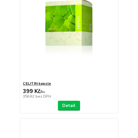
CELITIN kapsle
399 Kč
/
ks
356 Kč
bez DPH
Detail