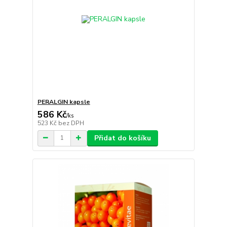
PERALGIN kapsle
586 Kč
/
ks
523 Kč
bez DPH
Přidat do košíku