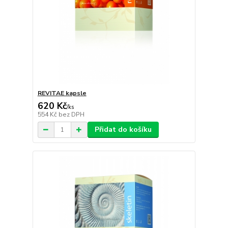
REVITAE kapsle
620 Kč
/
ks
554 Kč
bez DPH
Přidat do košíku