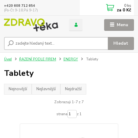
0
ks
+420 608 712 654
za
0 Kč
(Po-Čt 9-18,Pá 9-17)
Menu
Hledat
Úvod
ŘAZENÍ PODLE FIREM
ENERGY
Tablety
Tablety
Nejnovější
Nejlevnější
Nejdražší
Zobrazuji 1-7 z 7
strana
z 1