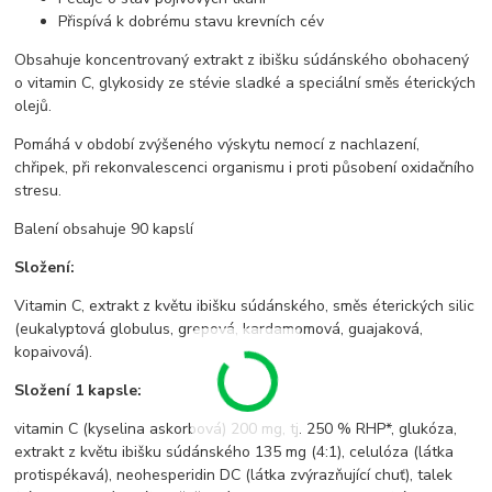
Přispívá k dobrému stavu krevních cév
Obsahuje koncentrovaný extrakt z ibišku súdánského obohacený
o vitamin C, glykosidy ze stévie sladké a speciální směs éterických
olejů.
Pomáhá v období zvýšeného výskytu nemocí z nachlazení,
chřipek, při rekonvalescenci organismu i proti působení oxidačního
stresu.
Balení obsahuje 90 kapslí
Složení:
Vitamin C, extrakt z květu ibišku súdánského, směs éterických silic
(eukalyptová globulus, grepová, kardamomová, guajaková,
kopaivová).
Složení 1 kapsle:
vitamin C (kyselina askorbová) 200 mg, tj. 250 % RHP*, glukóza,
extrakt z květu ibišku súdánského 135 mg (4:1), celulóza (látka
protispékavá), neohesperidin DC (látka zvýrazňující chuť), talek