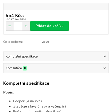
554 Kč
/
ks
495 Kč
bez DPH
Přidat do košíku
Číslo produktu:
2306
Kompletní specifikace
Komentáře
0
Kompletní specifikace
Popis:
Podporuje imunitu
Zlepšuje stavy únavy a vyčerpání
Pečuje o stav pojivových tkání