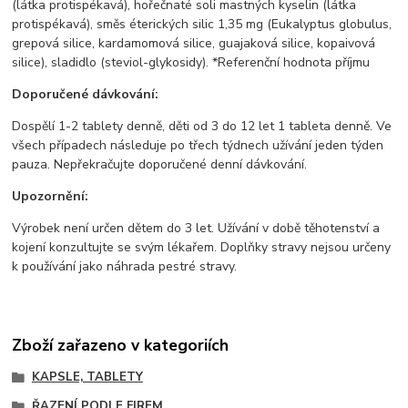
(látka protispékavá), hořečnaté soli mastných kyselin (látka
protispékavá), směs éterických silic 1,35 mg (Eukalyptus globulus,
grepová silice, kardamomová silice, guajaková silice, kopaivová
silice), sladidlo (steviol-glykosidy). *Referenční hodnota příjmu
Doporučené dávkování:
Dospělí 1-2 tablety denně, děti od 3 do 12 let 1 tableta denně. Ve
všech případech následuje po třech týdnech užívání jeden týden
pauza. Nepřekračujte doporučené denní dávkování.
Upozornění:
Výrobek není určen dětem do 3 let. Užívání v době těhotenství a
kojení konzultujte se svým lékařem. Doplňky stravy nejsou určeny
k používání jako náhrada pestré stravy.
Zboží zařazeno v kategoriích
KAPSLE, TABLETY
ŘAZENÍ PODLE FIREM