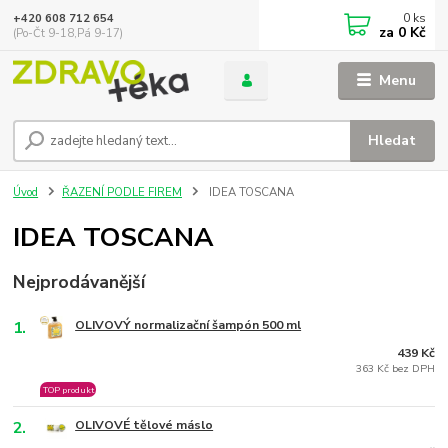
0
ks
+420 608 712 654
za
0 Kč
(Po-Čt 9-18,Pá 9-17)
Menu
Hledat
Úvod
ŘAZENÍ PODLE FIREM
IDEA TOSCANA
IDEA TOSCANA
Nejprodávanější
1.
OLIVOVÝ normalizační šampón 500 ml
439 Kč
363 Kč bez DPH
TOP produkt
2.
OLIVOVÉ tělové máslo