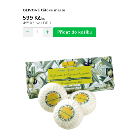
OLIVOVÉ tělové máslo
599 Kč
/
ks
495 Kč
bez DPH
Přidat do košíku