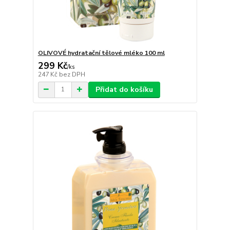
OLIVOVÉ hydratační tělové mléko 100 ml
299 Kč
/
ks
247 Kč
bez DPH
Přidat do košíku