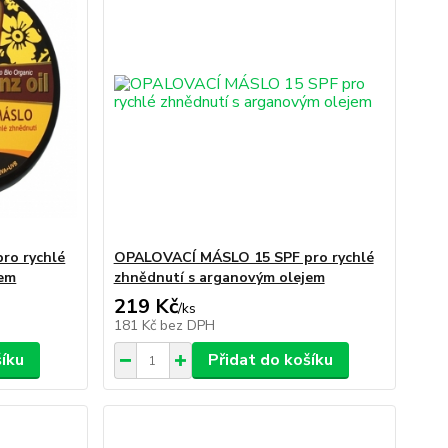
ro rychlé
OPALOVACÍ MÁSLO 15 SPF pro rychlé
jem
zhnědnutí s arganovým olejem
219 Kč
/
ks
181 Kč
bez DPH
šíku
Přidat do košíku