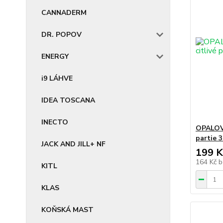
CANNADERM
DR. POPOV
ENERGY
i9 LÁHVE
IDEA TOSCANA
INECTO
OPALOVA
partie 
JACK AND JILL+ NF
199 K
164 Kč
b
KITL
KLAS
KOŇSKÁ MAST