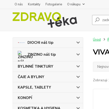
O nás
Kontakty
Fotogalerie
O nákupu
Úvod
DIOCHI náš tip
VIV
ZINZINO náš tip
BYLINNÉ TINKTURY
Nejnově
ČAJE A BYLINY
Zobrazuji 
KAPSLE, TABLETY
KONOPÍ
KOSMETIKA A HYGIENA