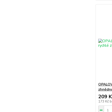
OPALOVA
zhnědnu
209 K
173 Kč
b