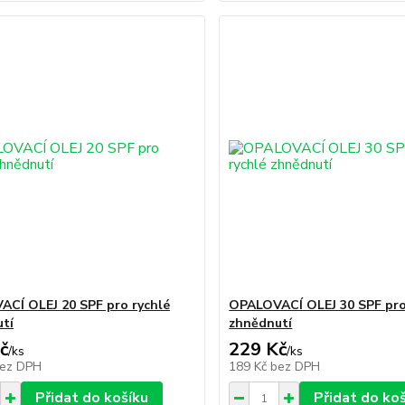
CÍ OLEJ 20 SPF pro rychlé
OPALOVACÍ OLEJ 30 SPF pro
tí
zhnědnutí
č
229 Kč
/
ks
/
ks
ez DPH
189 Kč
bez DPH
Přidat do košíku
Přidat do ko