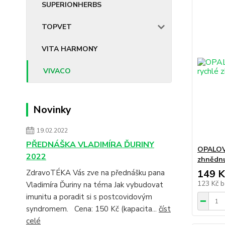
SUPERIONHERBS
TOPVET
VITA HARMONY
VIVACO
Novinky
19.02.2022
PŘEDNÁŠKA VLADIMÍRA ĎURINY
OPALOVA
2022
zhnědnu
149 K
ZdravoTÉKA Vás zve na přednášku pana
123 Kč
b
Vladimíra Ďuriny na téma Jak vybudovat
imunitu a poradit si s postcovidovým
syndromem. Cena: 150 Kč (kapacita...
číst
celé