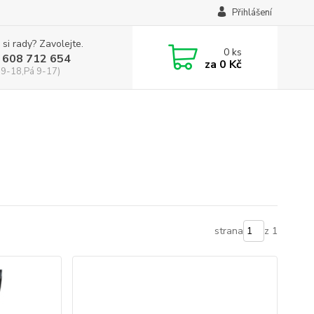
Přihlášení
 si rady? Zavolejte.
0
ks
 608 712 654
za
0 Kč
 9-18,Pá 9-17)
strana
z 1