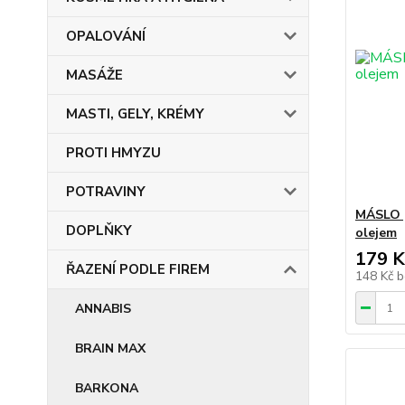
OPALOVÁNÍ
MASÁŽE
MASTI, GELY, KRÉMY
PROTI HMYZU
POTRAVINY
MÁSLO p
DOPLŇKY
olejem
179 K
ŘAZENÍ PODLE FIREM
148 Kč
b
ANNABIS
BRAIN MAX
BARKONA