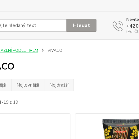
Nevíte
Hledat
+420
(Po-Čt
ŘAZENÍ PODLE FIREM
VIVACO
ACO
jší
Nejlevnější
Nejdražší
1-19 z 19