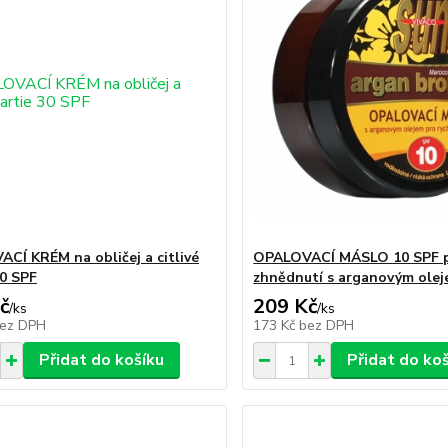
CÍ KRÉM na obličej a citlivé
OPALOVACÍ MÁSLO 10 SPF p
30 SPF
zhnědnutí s arganovým ole
č
209 Kč
/
ks
/
ks
ez DPH
173 Kč
bez DPH
Přidat do košíku
Přidat do ko