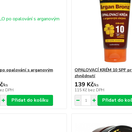
o opalování s arganovým
OPALOVACÍ KRÉM 10 SPF pro
zhnědnutí
č
139 Kč
/
ks
/
ks
ez DPH
115 Kč
bez DPH
Přidat do košíku
Přidat do ko