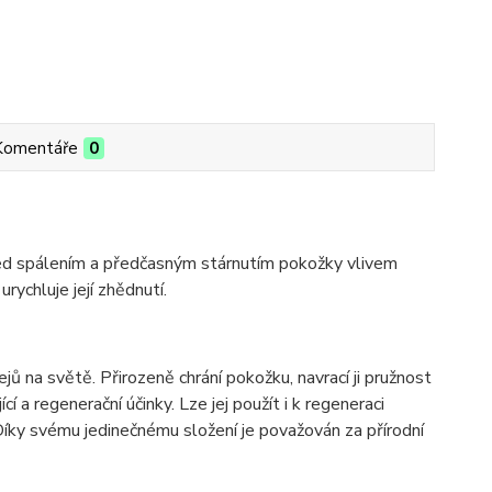
Komentáře
0
d spálením a předčasným stárnutím pokožky vlivem
rychluje její zhědnutí.
jů na světě. Přirozeně chrání pokožku, navrací ji pružnost
í a regenerační účinky. Lze jej použít i k regeneraci
Díky svému jedinečnému složení je považován za přírodní