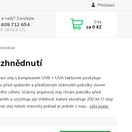
Přihlášení
 si rady? Zavolejte.
0
ks
 608 712 654
za
0 Kč
 9-18,Pá 9-17)
hnědnutí
 zhnědnutí
ací olej s komplexním UVB + UVA faktorem poskytuje
u před spálením a předčasným stárnutím pokožky vlivem
ního záření. Vzácný arganový olej chrání pokožku před
ním a urychluje její zhědnutí. balení obsahuje 200 ml O oleji:
vý olej neboli marocký poklad je jedním z nejv...
celý popis