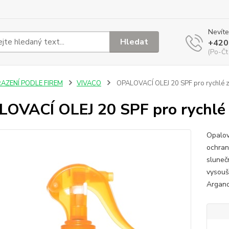
Nevíte
Hledat
+420
(Po-Čt
ŘAZENÍ PODLE FIREM
VIVACO
OPALOVACÍ OLEJ 20 SPF pro rychlé z
OVACÍ OLEJ 20 SPF pro rychlé
Opalov
ochran
sluneč
vysouše
Argano