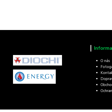
Informa
O nás
Fotoga
Konta
Doprav
Obcho
Ochran