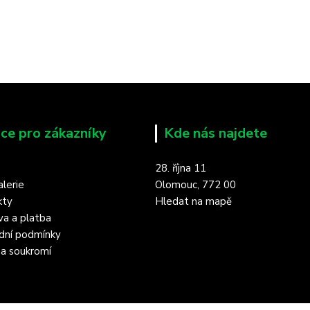
ce pro zákazníky
Kde nás najdete
28. října 11
lerie
Olomouc, 772 00
kty
Hledat na mapě
a a platba
dní podmínky
a soukromí