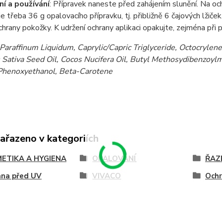
í a používání
: Přípravek naneste před zahájením slunění. Na 
 je třeba 36 g opalovacího přípravku, tj. přibližně 6 čajových lžič
hrany pokožky. K udržení ochrany aplikaci opakujte, zejména při 
Paraffinum Liquidum, Caprylic/Capric Triglyceride, Octocrylene
 Sativa Seed Oil, Cocos Nucifera Oil, Butyl Methosydibenzoylm
Phenoxyethanol, Beta-Carotene
zařazeno v kategoriích
ETIKA A HYGIENA
OPALOVÁNÍ
ŘAZ
ana před UV
VIVACO
Ochr