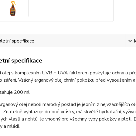
etní specifikace
tní specifikace
í olej s komplexním UVB + UVA faktorem poskytuje ochranu pře
o záření. Vzácný arganový olej chrání pokožku před vysoušením a u
bsahuje 200 ml
Arganový olej neboli marocký poklad je jedním z nejvzácnějších ole
. Znatelně vyhlazuje drobné vrásky, má skvělé hydratační, vyživujíc
ch vlasů a nehtů. Je vhodný pro všechny typy pokožky a pleti. 
sy a mládí.