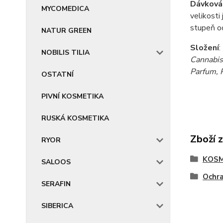
Dávkován
MYCOMEDICA
velikosti
stupeň oc
NATUR GREEN
Složení
:
NOBILIS TILIA
Cannabis
Parfum, 
OSTATNÍ
PIVNÍ KOSMETIKA
RUSKÁ KOSMETIKA
Zboží 
RYOR
KOSM
SALOOS
Ochr
SERAFIN
SIBERICA