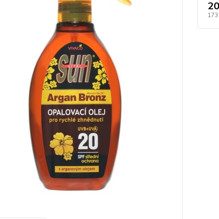
20
173