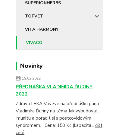
SUPERIONHERBS
TOPVET
VITA HARMONY
VIVACO
Novinky
19.02.2022
PŘEDNÁŠKA VLADIMÍRA ĎURINY
2022
ZdravoTÉKA Vás zve na přednášku pana
Vladimíra Ďuriny na téma Jak vybudovat
imunitu a poradit si s postcovidovým
syndromem. Cena: 150 Kč (kapacita...
číst
celé