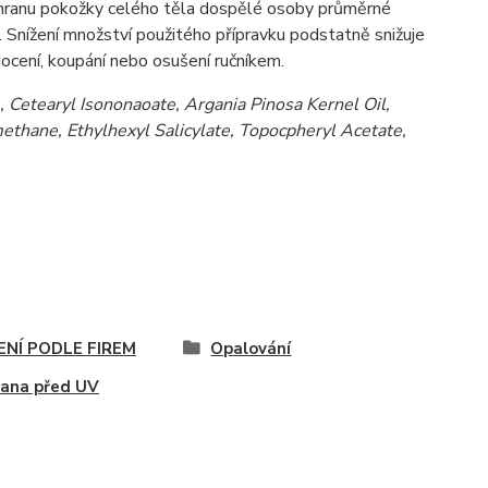
ochranu pokožky celého těla dospělé osoby průměrné
ek. Snížení množství použitého přípravku podstatně snižuje
pocení, koupání nebo osušení ručníkem.
, Cetearyl Isononaoate, Argania Pinosa Kernel Oil,
ethane, Ethylhexyl Salicylate, Topocpheryl Acetate,
ENÍ PODLE FIREM
Opalování
ana před UV