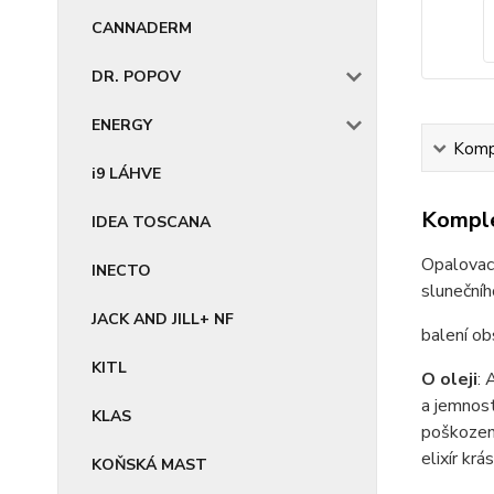
CANNADERM
DR. POPOV
ENERGY
Kompl
i9 LÁHVE
Komple
IDEA TOSCANA
Opalovac
INECTO
slunečníh
JACK AND JILL+ NF
balení o
KITL
O oleji
: 
a jemnost
KLAS
poškozený
elixír krá
KOŇSKÁ MAST