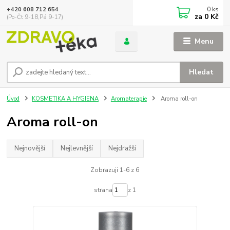
0
ks
+420 608 712 654
za
0 Kč
(Po-Čt 9-18,Pá 9-17)
Menu
Hledat
Úvod
KOSMETIKA A HYGIENA
Aromaterapie
Aroma roll-on
Aroma roll-on
Nejnovější
Nejlevnější
Nejdražší
Zobrazuji 1-6 z 6
strana
z 1