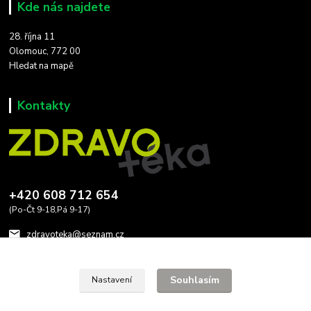
Kde nás najdete
28. října 11
Olomouc, 772 00
Hledat na mapě
Kontakty
+420 608 712 654
(Po-Čt 9-18,Pá 9-17)
zdravoteka@seznam.cz
Souhlasím
Nastavení