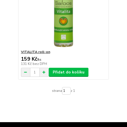
VITALITA roll-on
159 Kč
/
ks
131 Kč
bez DPH
Přidat do košíku
strana
z 1