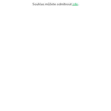
Souhlas můžete odmítnout
zde
.
Informace pro zákazníky
O nás
Fotogalerie
Kontakty
Doprava a platba
Obchodní podmínky
Ochrana soukromí
Kde nás najdete