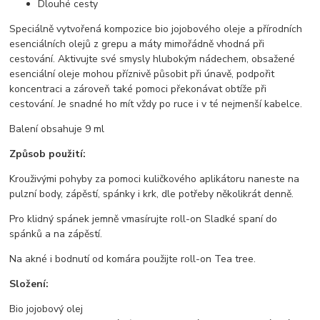
Dlouhé cesty
Speciálně vytvořená kompozice bio jojobového oleje a přírodních
esenciálních olejů z grepu a máty mimořádně vhodná při
cestování. Aktivujte své smysly hlubokým nádechem, obsažené
esenciální oleje mohou příznivě působit při únavě, podpořit
koncentraci a zároveň také pomoci překonávat obtíže při
cestování. Je snadné ho mít vždy po ruce i v té nejmenší kabelce.
Balení obsahuje 9 ml
Způsob použití:
Krouživými pohyby za pomoci kuličkového aplikátoru naneste na
pulzní body, zápěstí, spánky i krk, dle potřeby několikrát denně.
Pro klidný spánek jemně vmasírujte roll-on Sladké spaní do
spánků a na zápěstí.
Na akné i bodnutí od komára použijte roll-on Tea tree.
Složení:
Bio jojobový olej