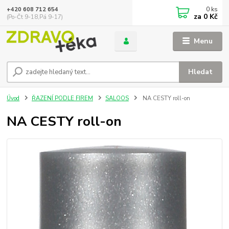
0
ks
+420 608 712 654
za
0 Kč
(Po-Čt 9-18,Pá 9-17)
Menu
Hledat
Úvod
ŘAZENÍ PODLE FIREM
SALOOS
NA CESTY roll-on
NA CESTY roll-on