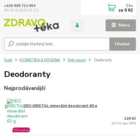
0
ks
+420 608 712 654
za
0 Kč
(Po-Čt 9-18,Pá 9-17)
Menu
Hledat
Úvod
KOSMETIKA A HYGIENA
Proti pocení
Deodoranty
Deodoranty
Nejprodávanější
1.
DEO KRISTAL minerální deodorant 60 g
129 Kč
107 Kč bez DPH
TOP produkt