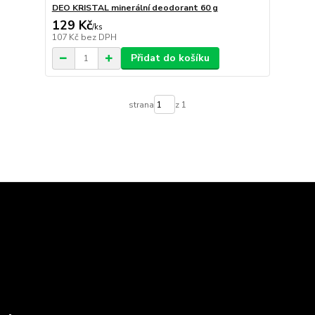
DEO KRISTAL minerální deodorant 60 g
129 Kč
/
ks
107 Kč
bez DPH
Přidat do košíku
strana
z 1