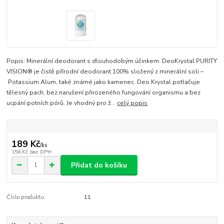
Popis: Minerální deodorant s dlouhodobým účinkem. DeoKrystal PURITY
VISION® je čistě přírodní deodorant 100% složený z minerální soli –
Potassium Alum, také známé jako kamenec. Deo Krystal potlačuje
tělesný pach, bez narušení přirozeného fungování organismu a bez
ucpání potních pórů. Je vhodný pro ž...
celý popis
189 Kč
/
ks
156 Kč
bez DPH
Přidat do košíku
Číslo produktu:
11