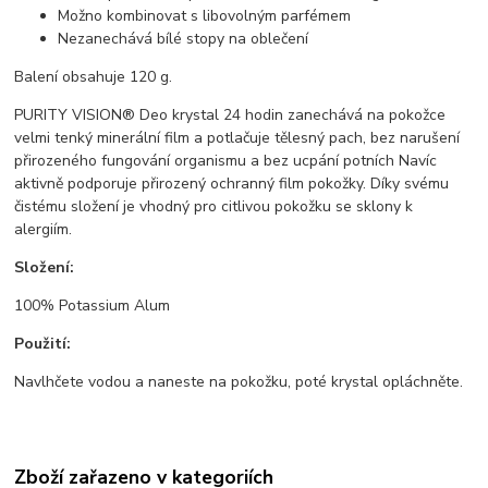
Možno kombinovat s libovolným parfémem
Nezanechává bílé stopy na oblečení
Balení obsahuje 120 g.
PURITY VISION® Deo krystal 24 hodin zanechává na pokožce
velmi tenký minerální film a potlačuje tělesný pach, bez narušení
přirozeného fungování organismu a bez ucpání potních Navíc
aktivně podporuje přirozený ochranný film pokožky. Díky svému
čistému složení je vhodný pro citlivou pokožku se sklony k
alergiím.
Složení:
100% Potassium Alum
Použití:
Navlhčete vodou a naneste na pokožku, poté krystal opláchněte.
Zboží zařazeno v kategoriích