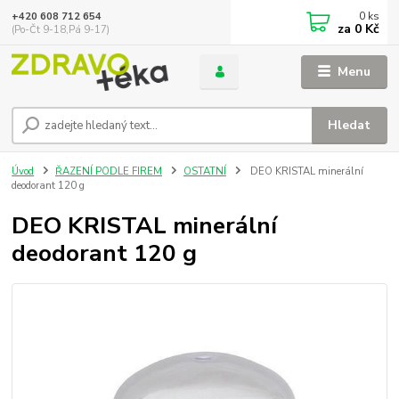
0
ks
+420 608 712 654
za
0 Kč
(Po-Čt 9-18,Pá 9-17)
Menu
Hledat
Úvod
ŘAZENÍ PODLE FIREM
OSTATNÍ
DEO KRISTAL minerální
deodorant 120 g
DEO KRISTAL minerální
deodorant 120 g