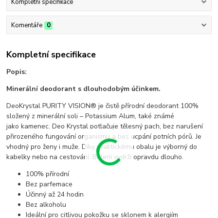
Kompletní specifikace
Komentáře
0
Kompletní specifikace
Popis:
Minerální deodorant s dlouhodobým účinkem.
DeoKrystal PURITY VISION® je čistě přírodní deodorant 100%
složený z minerální soli – Potassium Alum, také známé
jako kamenec. Deo Krystal potlačuje tělesný pach, bez narušení
přirozeného fungování organismu a bez ucpání potních pórů. Je
vhodný pro ženy i muže. Díky praktickému obalu je výborný do
kabelky nebo na cestování. Balení vydrží opravdu dlouho.
100% přírodní
Bez parfemace
Účinný až 24 hodin
Bez alkoholu
Ideální pro citlivou pokožku se sklonem k alergiím