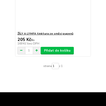
ŽÍLY A LYMFA tinktura ze směsi pupenů
205 Kč
/
ks
169 Kč
bez DPH
Přidat do košíku
strana
z 1