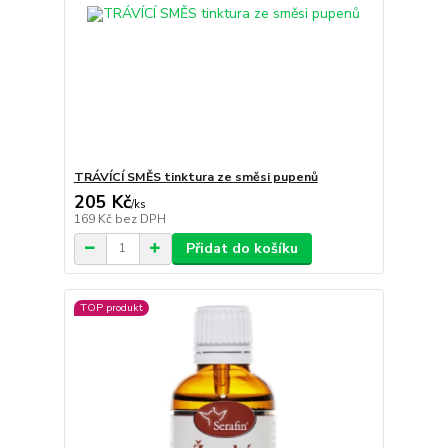
TRÁVÍCÍ SMĚS tinktura ze směsi pupenů
205 Kč
/
ks
169 Kč
bez DPH
Přidat do košíku
TOP produkt