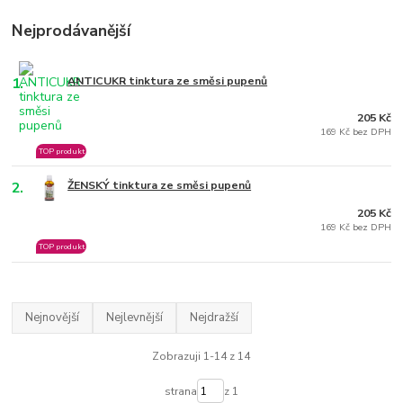
Nejprodávanější
1.
ANTICUKR tinktura ze směsi pupenů
205 Kč
169 Kč bez DPH
TOP produkt
2.
ŽENSKÝ tinktura ze směsi pupenů
205 Kč
169 Kč bez DPH
TOP produkt
Nejnovější
Nejlevnější
Nejdražší
Zobrazuji 1-14 z 14
strana
z 1