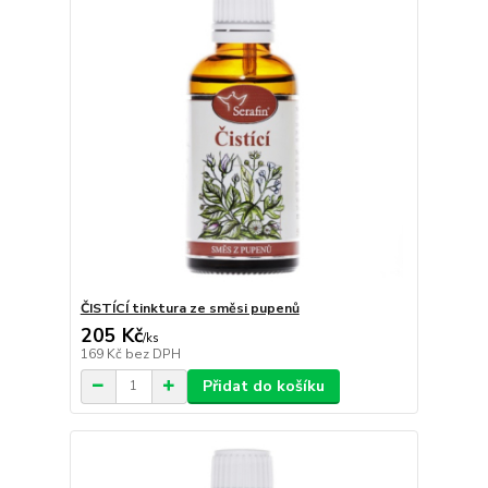
ČISTÍCÍ tinktura ze směsi pupenů
205 Kč
/
ks
169 Kč
bez DPH
Přidat do košíku