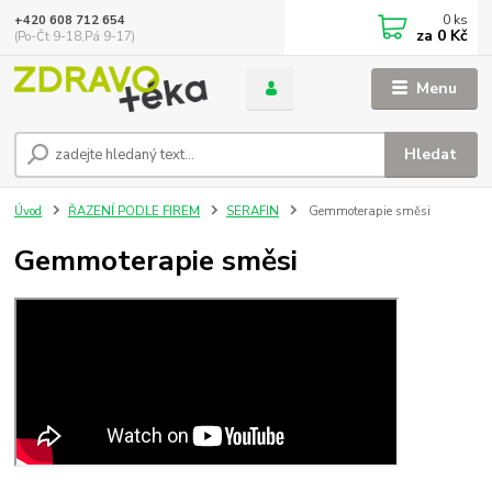
0
ks
+420 608 712 654
za
0 Kč
(Po-Čt 9-18,Pá 9-17)
Menu
Hledat
Úvod
ŘAZENÍ PODLE FIREM
SERAFIN
Gemmoterapie směsi
Gemmoterapie směsi