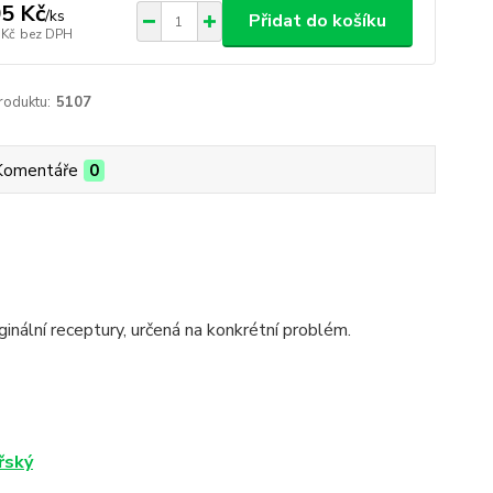
5 Kč
/
ks
Přidat do košíku
 Kč
bez DPH
roduktu:
5107
Komentáře
0
inální receptury, určená na konkrétní problém.
řský