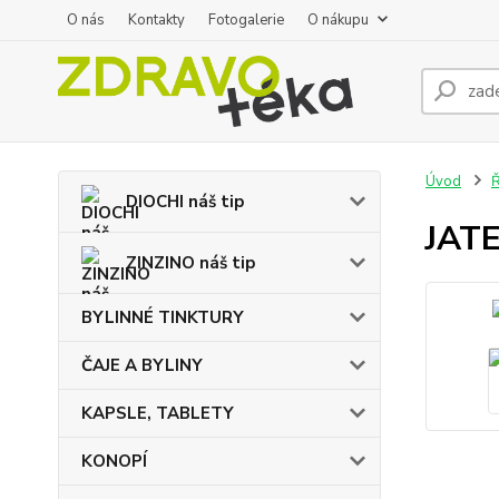
O nás
Kontakty
Fotogalerie
O nákupu
Úvod
DIOCHI náš tip
JATE
ZINZINO náš tip
BYLINNÉ TINKTURY
ČAJE A BYLINY
KAPSLE, TABLETY
KONOPÍ