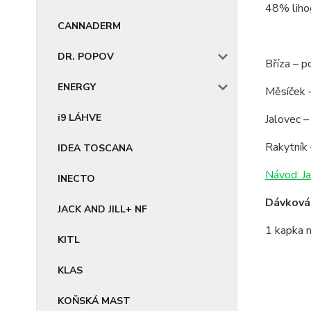
48% lihog
CANNADERM
DR. POPOV
Bříza – p
ENERGY
Měsíček –
i9 LÁHVE
Jalovec –
Rakytník 
IDEA TOSCANA
Návod: Ja
INECTO
Dávkován
JACK AND JILL+ NF
1 kapka n
KITL
KLAS
KOŇSKÁ MAST