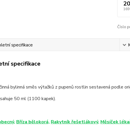
20
169
Číslo p
etní specifikace
tní specifikace
inná bylinná směs výtažků z pupenů rostlin sestavená podle orig
bsahuje 50 ml (1100 kapek).
obecný,
Bříza bělokorá,
Rakytník řešetlákový,
Měsíček léka