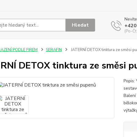
Nevíte
Hledat
+420
(Po-Čt
ŘAZENÍ PODLE FIREM
SERAFIN
JATERNÍ DETOX tinktura ze směsi p
RNÍ DETOX tinktura ze směsi p
Popis:
sestav
Balení
běloko
výtažk