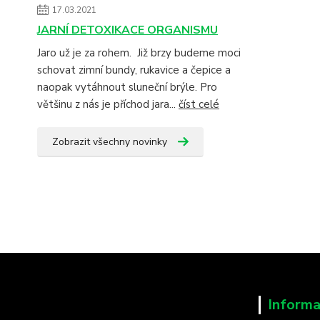
17.03.2021
JARNÍ DETOXIKACE ORGANISMU
Jaro už je za rohem. Již brzy budeme moci
schovat zimní bundy, rukavice a čepice a
naopak vytáhnout sluneční brýle. Pro
většinu z nás je příchod jara...
číst celé
Zobrazit všechny novinky
Informa