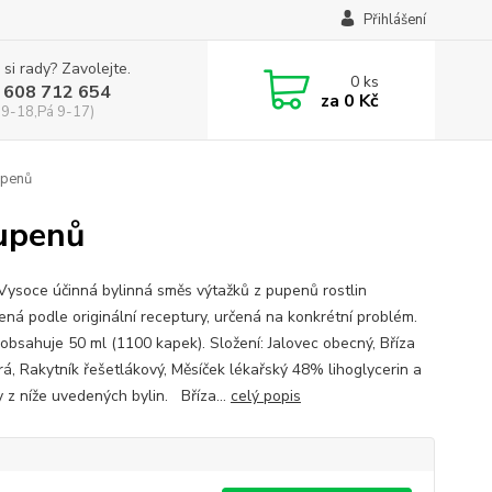
Přihlášení
 si rady? Zavolejte.
0
ks
 608 712 654
za
0 Kč
 9-18,Pá 9-17)
upenů
upenů
 Vysoce účinná bylinná směs výtažků z pupenů rostlin
ená podle originální receptury, určená na konkrétní problém.
 obsahuje 50 ml (1100 kapek). Složení: Jalovec obecný, Bříza
rá, Rakytník řešetlákový, Měsíček lékařský 48% lihoglycerin a
y z níže uvedených bylin. Bříza...
celý popis