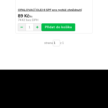
OPALOVACÍ OLEJ 6 SPF pro rychlé zhnědnutí
89 Kč
/
ks
74 Kč
bez DPH
Přidat do košíku
strana
z 1