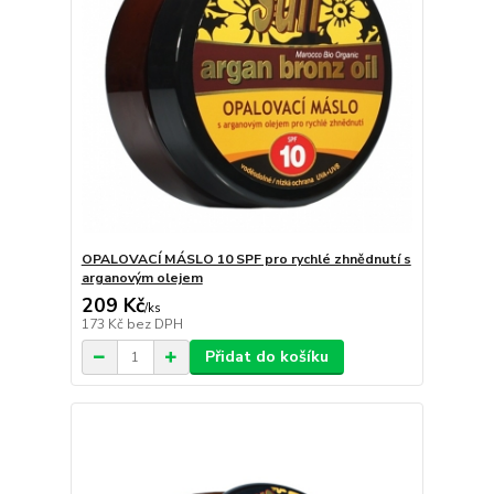
OPALOVACÍ MÁSLO 10 SPF pro rychlé zhnědnutí s
arganovým olejem
209 Kč
/
ks
173 Kč
bez DPH
Přidat do košíku