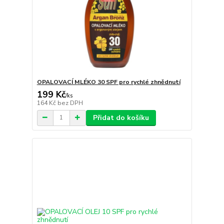
OPALOVACÍ MLÉKO 30 SPF pro rychlé zhnědnutí
199 Kč
/
ks
164 Kč
bez DPH
Přidat do košíku