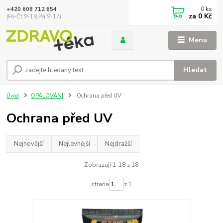
0
ks
+420 608 712 654
za
0 Kč
(Po-Čt 9-18,Pá 9-17)
Menu
Hledat
Úvod
OPALOVÁNÍ
Ochrana před UV
Ochrana před UV
Nejnovější
Nejlevnější
Nejdražší
Zobrazuji 1-18 z 18
strana
z 1