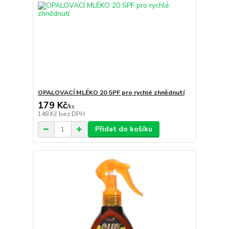
OPALOVACÍ MLÉKO 20 SPF pro rychlé zhnědnutí
179 Kč
/
ks
148 Kč
bez DPH
Přidat do košíku