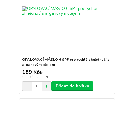
OPALOVACÍ MÁSLO 6 SPF pro rychlé zhnědnutí s
arganovým olejem
189 Kč
/
ks
156 Kč
bez DPH
Přidat do košíku