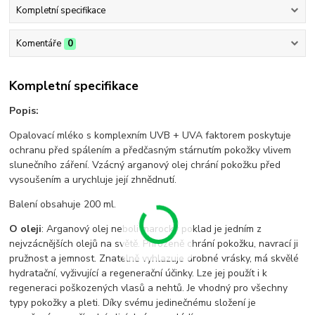
Kompletní specifikace
Komentáře
0
Kompletní specifikace
Popis:
Opalovací mléko s komplexním UVB + UVA faktorem poskytuje
ochranu před spálením a předčasným stárnutím pokožky vlivem
slunečního záření. Vzácný arganový olej chrání pokožku před
vysoušením a urychluje její zhnědnutí.
Balení obsahuje 200 ml.
O oleji
: Arganový olej neboli marocký poklad je jedním z
nejvzácnějších olejů na světě. Přirozeně chrání pokožku, navrací ji
pružnost a jemnost. Znatelně vyhlazuje drobné vrásky, má skvělé
hydratační, vyživující a regenerační účinky. Lze jej použít i k
regeneraci poškozených vlasů a nehtů. Je vhodný pro všechny
typy pokožky a pleti. Díky svému jedinečnému složení je