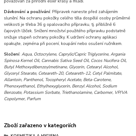
považován za přírodní elixír krásy a mládí.
Dávkování a používání
: Přípravek naneste před zahájením
slunění. Na ochranu pokožky celého těla dospělé osoby průměrné
velikosti je třeba 36 g opalovacího přípravku, tj. přibližně 6
čajových lžiček. Snížení množství použitého přípravku podstatně
snižuje stupeň ochrany pokožky. K udržení ochrany aplikaci
opakujte, zejména při pocení, koupání nebo osušení ručníkem.
Složení
:
Aqua, Octocrylene, Caprylic/Capric Triglycerine, Argania
Spinosa Kernel Oil, Cannabis Sativa Seed Oil, Cocos Nucifera Oil,
Butyl Methoxydibenzoylmetinane, Glycerin, Cetearyl Alcohol,
Glyceryl Stearate, Ceteareth-20, Ceteareth-12, Cetyl Palmitate,
Allantoin, Panthenol, Tocopheryl Acetate, Beta-Carotene,
Phenoxyethanol, Ethylhexyglycerin, Benzyl Alcohol, Sodium
Benzoate, Potassium Sorbate, Triethanolamine, Carbomer, VP/VA
Copolymer, Parfum
Zboží zařazeno v kategoriích