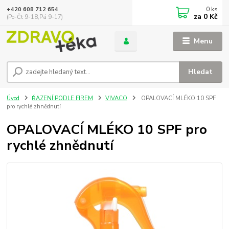
0
ks
+420 608 712 654
za
0 Kč
(Po-Čt 9-18,Pá 9-17)
Menu
Hledat
Úvod
ŘAZENÍ PODLE FIREM
VIVACO
OPALOVACÍ MLÉKO 10 SPF
pro rychlé zhnědnutí
OPALOVACÍ MLÉKO 10 SPF pro
rychlé zhnědnutí