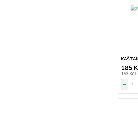
KAŠTAN 
185 K
153 Kč
b