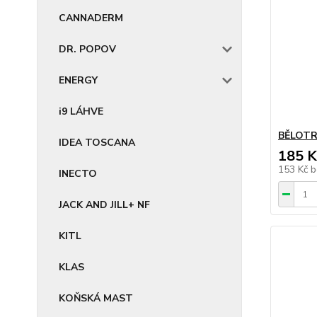
CANNADERM
DR. POPOV
ENERGY
i9 LÁHVE
BĚLOTRN
IDEA TOSCANA
185 K
153 Kč
b
INECTO
JACK AND JILL+ NF
KITL
KLAS
KOŇSKÁ MAST