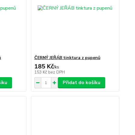
ů
ČERNÝ JEŘÁB tinktura z pupenů
185 Kč
/
ks
153 Kč
bez DPH
šíku
Přidat do košíku