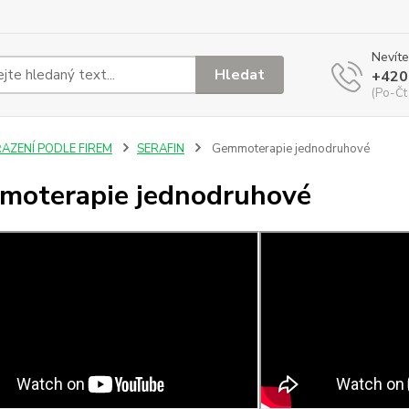
Nevíte
Hledat
+420
(Po-Čt
ŘAZENÍ PODLE FIREM
SERAFIN
Gemmoterapie jednodruhové
oterapie jednodruhové