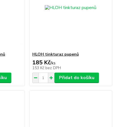
enů
HLOH tinkturaz pupenů
185 Kč
/
ks
153 Kč
bez DPH
šíku
Přidat do košíku