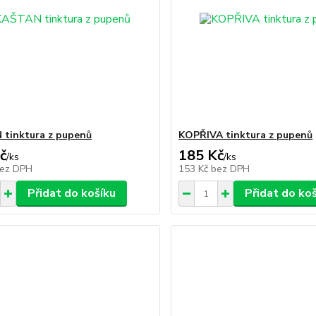
tinktura z pupenů
KOPŘIVA tinktura z pupenů
č
185 Kč
/
ks
/
ks
ez DPH
153 Kč
bez DPH
Přidat do košíku
Přidat do ko