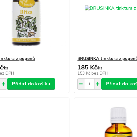
inktura z pupenů
BRUSINKA tinktura z pupen
č
185 Kč
/
ks
/
ks
ez DPH
153 Kč
bez DPH
Přidat do košíku
Přidat do ko