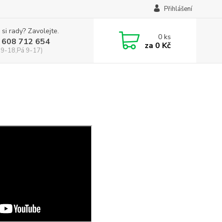
Přihlášení
 si rady? Zavolejte.
0
ks
 608 712 654
za
0 Kč
 9-18,Pá 9-17)