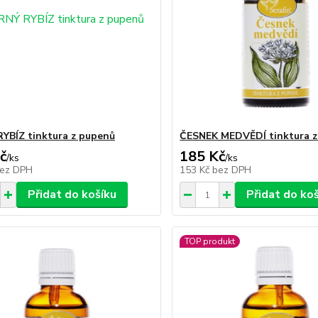
YBÍZ tinktura z pupenů
ČESNEK MEDVĚDÍ tinktura z
č
185 Kč
/
ks
/
ks
ez DPH
153 Kč
bez DPH
Přidat do košíku
Přidat do ko
TOP produkt