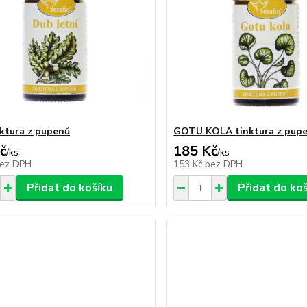
ktura z pupenů
GOTU KOLA tinktura z pup
č
185 Kč
/
ks
/
ks
ez DPH
153 Kč
bez DPH
Přidat do košíku
Přidat do ko