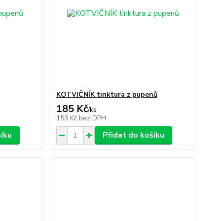
KOTVIČNÍK tinktura z pupenů
185 Kč
/
ks
153 Kč
bez DPH
šíku
Přidat do košíku