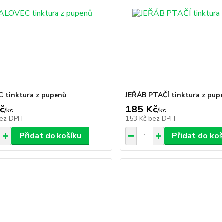
 tinktura z pupenů
JEŘÁB PTAČÍ tinktura z pup
č
185 Kč
/
ks
/
ks
ez DPH
153 Kč
bez DPH
Přidat do košíku
Přidat do ko