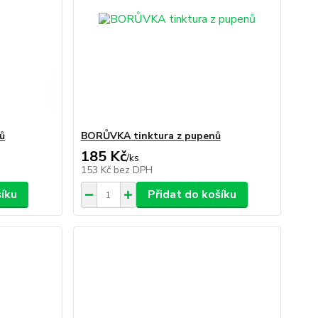
ů
BORŮVKA tinktura z pupenů
185 Kč
/
ks
153 Kč
bez DPH
šíku
Přidat do košíku