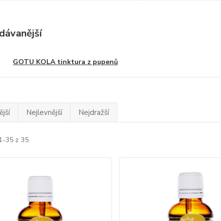
dávanější
GOTU KOLA tinktura z pupenů
jší
Nejlevnější
Nejdražší
1-35 z 35