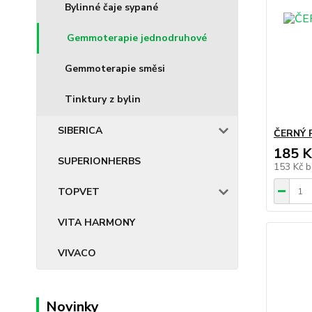
Bylinné čaje sypané
Gemmoterapie jednodruhové
Gemmoterapie směsi
Tinktury z bylin
SIBERICA
ČERNÝ R
185 K
SUPERIONHERBS
153 Kč
b
TOPVET
VITA HARMONY
VIVACO
Novinky