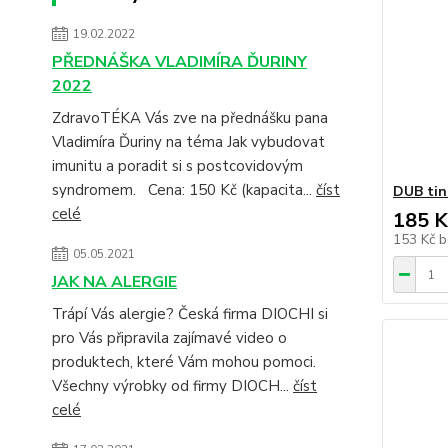
19.02.2022
PŘEDNÁŠKA VLADIMÍRA ĎURINY
2022
ZdravoTÉKA Vás zve na přednášku pana
Vladimíra Ďuriny na téma Jak vybudovat
imunitu a poradit si s postcovidovým
syndromem. Cena: 150 Kč (kapacita...
číst
DUB tin
celé
185 K
153 Kč
b
05.05.2021
JAK NA ALERGIE
Trápí Vás alergie? Česká firma DIOCHI si
pro Vás připravila zajímavé video o
produktech, které Vám mohou pomoci.
Všechny výrobky od firmy DIOCH...
číst
celé