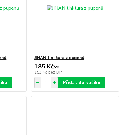
enů
JINAN tinktura z pupenů
185 Kč
/
ks
153 Kč
bez DPH
šíku
Přidat do košíku