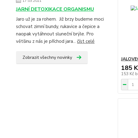
17.03.2021
JARNÍ DETOXIKACE ORGANISMU
Jaro už je za rohem. Již brzy budeme moci
schovat zimní bundy, rukavice a čepice a
naopak vytáhnout sluneční brýle. Pro
většinu z nás je příchod jara...
číst celé
Zobrazit všechny novinky
JALOVEC
185 K
153 Kč
b