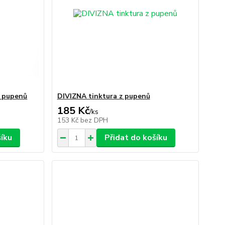
 pupenů
DIVIZNA tinktura z pupenů
185 Kč
/
ks
153 Kč
bez DPH
šíku
Přidat do košíku