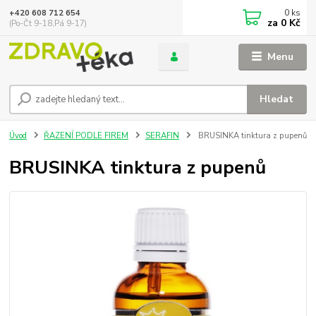
0
ks
+420 608 712 654
za
0 Kč
(Po-Čt 9-18,Pá 9-17)
Menu
Hledat
Úvod
ŘAZENÍ PODLE FIREM
SERAFIN
BRUSINKA tinktura z pupenů
BRUSINKA tinktura z pupenů