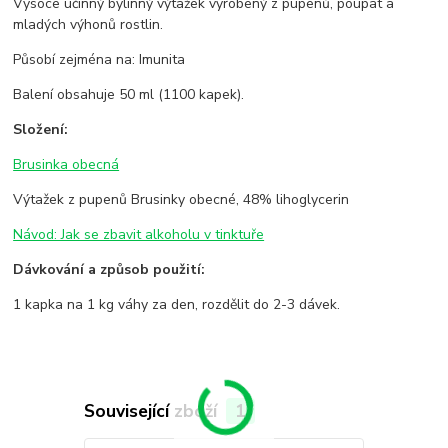
Vysoce účinný bylinný výtažek vyrobený z pupenů, poupat a
mladých výhonů rostlin.
Působí zejména na: Imunita
Balení obsahuje 50 ml (1100 kapek).
Složení:
Brusinka obecná
Výtažek z pupenů Brusinky obecné, 48% lihoglycerin
Návod: Jak se zbavit alkoholu v tinktuře
Dávkování a způsob použití:
1 kapka na 1 kg váhy za den, rozdělit do 2-3 dávek.
Související zboží
1