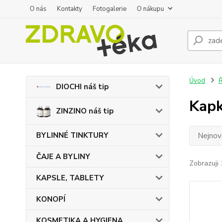
O nás
Kontakty
Fotogalerie
O nákupu
Úvod
DIOCHI náš tip
Kap
ZINZINO náš tip
BYLINNÉ TINKTURY
Nejnově
ČAJE A BYLINY
Zobrazuji 
KAPSLE, TABLETY
KONOPÍ
KOSMETIKA A HYGIENA