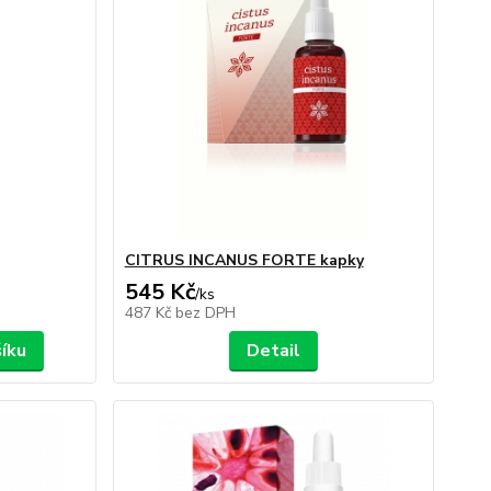
CITRUS INCANUS FORTE kapky
545 Kč
/
ks
487 Kč
bez DPH
šíku
Detail