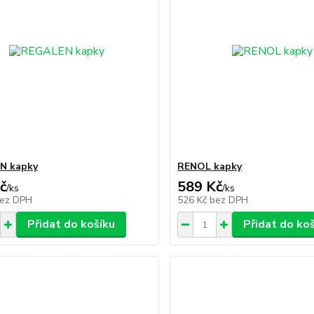
N kapky
RENOL kapky
č
589 Kč
/
ks
/
ks
ez DPH
526 Kč
bez DPH
Přidat do košíku
Přidat do ko