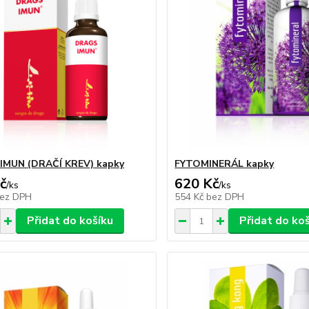
IMUN (DRAČÍ KREV) kapky
FYTOMINERÁL kapky
č
620 Kč
/
ks
/
ks
ez DPH
554 Kč
bez DPH
Přidat do košíku
Přidat do ko