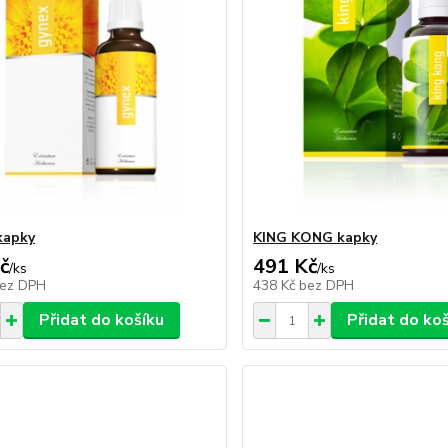
kapky
KING KONG kapky
č
491 Kč
/
ks
/
ks
ez DPH
438 Kč
bez DPH
Přidat do košíku
Přidat do ko