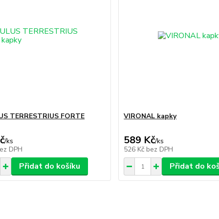
US TERRESTRIUS FORTE
VIRONAL kapky
č
589 Kč
/
ks
/
ks
ez DPH
526 Kč
bez DPH
Přidat do košíku
Přidat do ko