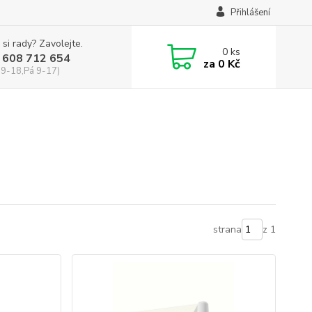
Přihlášení
 si rady? Zavolejte.
0
ks
 608 712 654
za
0 Kč
 9-18,Pá 9-17)
strana
z 1