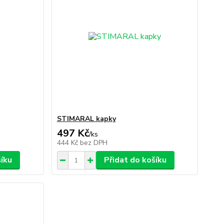
STIMARAL kapky
497 Kč
/
ks
444 Kč
bez DPH
šíku
Přidat do košíku