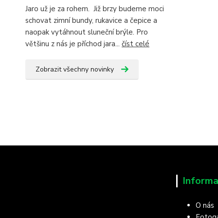
Jaro už je za rohem. Již brzy budeme moci
schovat zimní bundy, rukavice a čepice a
naopak vytáhnout sluneční brýle. Pro
většinu z nás je příchod jara...
číst celé
Zobrazit všechny novinky
Informa
O nás
Fotoga