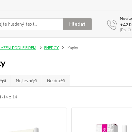
Nevíte
Hledat
+420
(Po-Čt
ŘAZENÍ PODLE FIREM
ENERGY
Kapky
ky
jší
Nejlevnější
Nejdražší
1-14 z 14