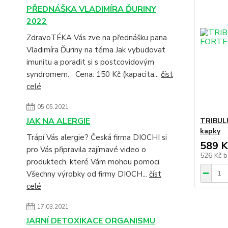
PŘEDNÁŠKA VLADIMÍRA ĎURINY
2022
ZdravoTÉKA Vás zve na přednášku pana
Vladimíra Ďuriny na téma Jak vybudovat
imunitu a poradit si s postcovidovým
syndromem. Cena: 150 Kč (kapacita...
číst
celé
05.05.2021
JAK NA ALERGIE
TRIBUL
kapky
Trápí Vás alergie? Česká firma DIOCHI si
589 K
pro Vás připravila zajímavé video o
526 Kč
b
produktech, které Vám mohou pomoci.
Všechny výrobky od firmy DIOCH...
číst
celé
17.03.2021
JARNÍ DETOXIKACE ORGANISMU