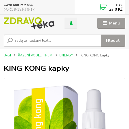
0
ks
+420 608 712 654
za
0 Kč
(Po-Čt 9-18,Pá 9-17)
Menu
Hledat
Úvod
ŘAZENÍ PODLE FIREM
ENERGY
KING KONG kapky
KING KONG kapky