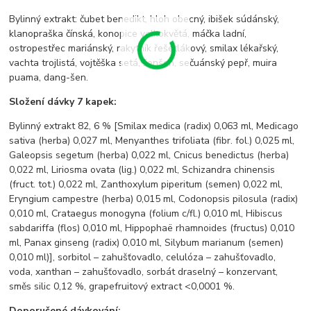
Bylinný extrakt: čubet benedikt, hloh obecný, ibišek súdánský,
klanopraška čínská, konopice velkokvětá, máčka ladní,
ostropestřec mariánský, rakytník řešetlákový, smilax lékařský,
vachta trojlistá, vojtěška setá, ženšen, sečuánský pepř, muira
puama, dang-šen.
Složení dávky 7 kapek:
Bylinný extrakt 82, 6 % [Smilax medica (radix) 0,063 ml, Medicago
sativa (herba) 0,027 ml, Menyanthes trifoliata (fibr. fol.) 0,025 ml,
Galeopsis segetum (herba) 0,022 ml, Cnicus benedictus (herba)
0,022 ml, Liriosma ovata (lig.) 0,022 ml, Schizandra chinensis
(fruct. tot.) 0,022 ml, Zanthoxylum piperitum (semen) 0,022 ml,
Eryngium campestre (herba) 0,015 ml, Codonopsis pilosula (radix)
0,010 ml, Crataegus monogyna (folium c/fl.) 0,010 ml, Hibiscus
sabdariffa (flos) 0,010 ml, Hippophaë rhamnoides (fructus) 0,010
ml, Panax ginseng (radix) 0,010 ml, Silybum marianum (semen)
0,010 ml)], sorbitol – zahušťovadlo, celulóza – zahušťovadlo,
voda, xanthan – zahušťovadlo, sorbát draselný – konzervant,
směs silic 0,12 %, grapefruitový extract <0,0001 %.
Doporučené dávkování: