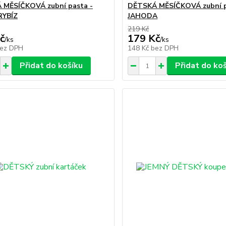
 MĚSÍČKOVÁ zubní pasta -
DĚTSKÁ MĚSÍČKOVÁ zubní p
RYBÍZ
JAHODA
219 Kč
č
179 Kč
/
ks
/
ks
ez DPH
148 Kč
bez DPH
Přidat do košíku
Přidat do ko