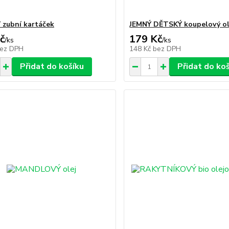
zubní kartáček
JEMNÝ DĚTSKÝ koupelový ol
č
179 Kč
/
ks
/
ks
ez DPH
148 Kč
bez DPH
Přidat do košíku
Přidat do ko