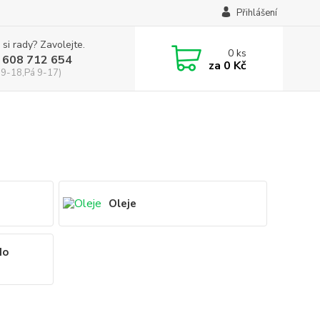
Přihlášení
 si rady? Zavolejte.
0
ks
 608 712 654
za
0 Kč
 9-18,Pá 9-17)
Oleje
do