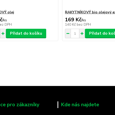
VÝ olej
RAKYTNÍKOVÝ bio olejový e
č
169 Kč
/
ks
/
ks
ez DPH
140 Kč
bez DPH
Přidat do košíku
Přidat do ko
ce pro zákazníky
Kde nás najdete