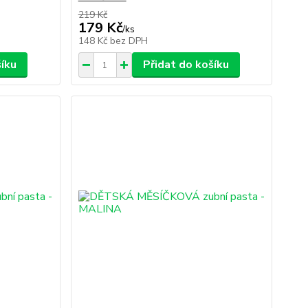
219 Kč
179 Kč
/
ks
148 Kč
bez DPH
šíku
Přidat do košíku