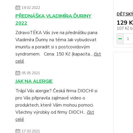
19.02.2022
DĚTSKÝ 
PŘEDNÁŠKA VLADIMÍRA ĎURINY
129 K
2022
107 Kč
b
ZdravoTÉKA Vás zve na přednášku pana
Vladimíra Ďuriny na téma Jak vybudovat
imunitu a poradit si s postcovidovým
syndromem. Cena: 150 Kč (kapacita...
číst
celé
05.05.2021
JAK NA ALERGIE
Trápí Vás alergie? Česká firma DIOCHI si
pro Vás připravila zajímavé video o
produktech, které Vám mohou pomoci.
Všechny výrobky od firmy DIOCH...
číst
celé
17.03.2021