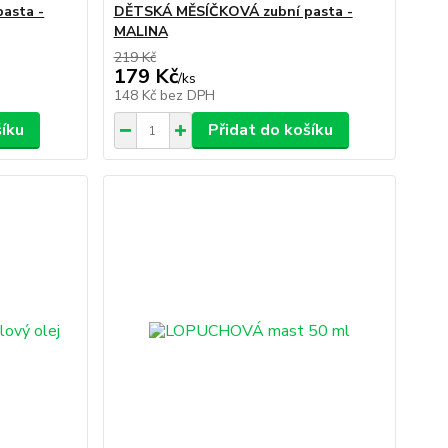
asta -
DĚTSKÁ MĚSÍČKOVÁ zubní pasta -
MALINA
219 Kč
179 Kč
/
ks
148 Kč
bez DPH
šíku
Přidat do košíku