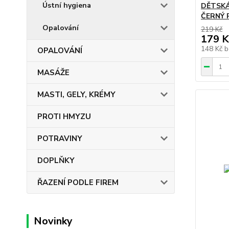
Ústní hygiena
DĚTSKÁ
ČERNÝ 
Opalování
219 Kč
179 K
148 Kč
b
OPALOVÁNÍ
MASÁŽE
MASTI, GELY, KRÉMY
PROTI HMYZU
POTRAVINY
DOPLŇKY
ŘAZENÍ PODLE FIREM
Novinky