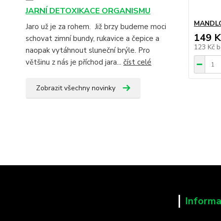
JARNÍ DETOXIKACE ORGANISMU
MANDLO
Jaro už je za rohem. Již brzy budeme moci
149 K
schovat zimní bundy, rukavice a čepice a
123 Kč
b
naopak vytáhnout sluneční brýle. Pro
většinu z nás je příchod jara...
číst celé
Zobrazit všechny novinky
Informa