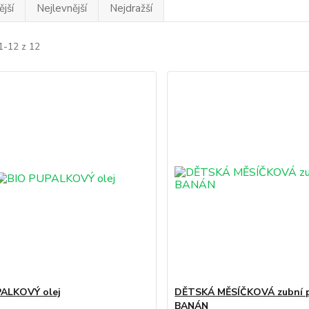
jší
Nejlevnější
Nejdražší
1-12 z 12
PALKOVÝ olej
DĚTSKÁ MĚSÍČKOVÁ zubní p
BANÁN