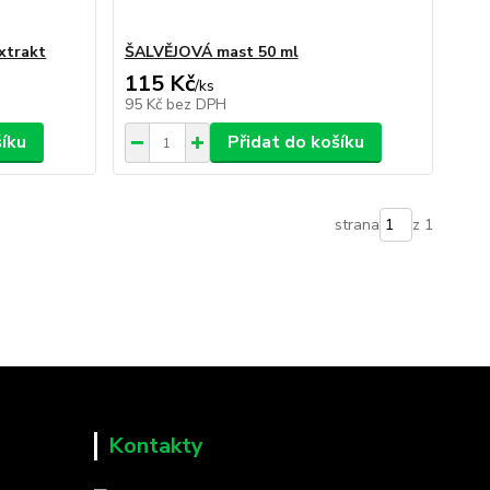
xtrakt
ŠALVĚJOVÁ mast 50 ml
115 Kč
/
ks
95 Kč
bez DPH
šíku
Přidat do košíku
strana
z 1
Kontakty