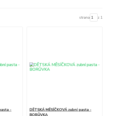
strana
z 1
asta -
DĚTSKÁ MĚSÍČKOVÁ zubní pasta -
BORŮVKA