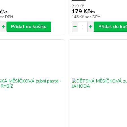
219 Kč
č
179 Kč
/
ks
/
ks
ez DPH
148 Kč
bez DPH
Přidat do košíku
Přidat do ko