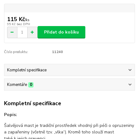
115 Kč
/
ks
95 Kč
bez DPH
Přidat do košíku
Číslo produktu:
11240
Kompletní specifikace
Komentáře
0
Kompletní specifikace
Popis:
Šalvějová mast je tradiční prostředek vhodný při péči o opruzeniny
a zapařeniny (včetně tzv. „vlka“). Kromě toho slouží mast
také k jejich prevenci.