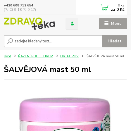
0
ks
+420 608 712 654
za
0 Kč
(Po-Čt 9-18,Pá 9-17)
Menu
Hledat
Úvod
ŘAZENÍ PODLE FIREM
DR. POPOV
ŠALVĚJOVÁ mast 50 ml
ŠALVĚJOVÁ mast 50 ml