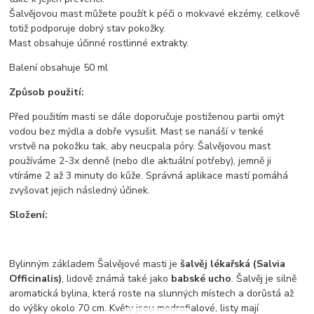
Šalvějovou mast můžete použít k péči o mokvavé ekzémy, celkově
totiž podporuje dobrý stav pokožky.
Mast obsahuje účinné rostlinné extrakty.
Balení obsahuje 50 ml
Způsob použití:
Před použitím masti se dále doporučuje postiženou partii omýt
vodou bez mýdla a dobře vysušit. Mast se nanáší v tenké
vrstvě na pokožku tak, aby neucpala póry. Šalvějovou mast
používáme 2-3x denně (nebo dle aktuální potřeby), jemně ji
vtíráme 2 až 3 minuty do kůže. Správná aplikace mastí pomáhá
zvyšovat jejich následný účinek.
Složení:
Bylinným základem Šalvějové masti je
šalvěj lékařská (Salvia
Officinalis)
, lidově známá také jako
babské ucho
. Šalvěj je silně
aromatická bylina, která roste na slunných místech a dorůstá až
do výšky okolo 70 cm. Květy jsou modrofialové, listy mají