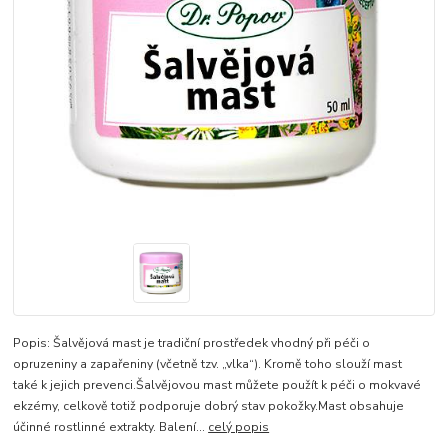
Popis: Šalvějová mast je tradiční prostředek vhodný při péči o
opruzeniny a zapařeniny (včetně tzv. „vlka“). Kromě toho slouží mast
také k jejich prevenci.Šalvějovou mast můžete použít k péči o mokvavé
ekzémy, celkově totiž podporuje dobrý stav pokožky.Mast obsahuje
účinné rostlinné extrakty. Balení...
celý popis