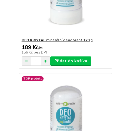
DEO KRISTAL minerální deodorant 120 g
189 Kč
/
ks
156 Kč
bez DPH
Přidat do košíku
TOP produkt