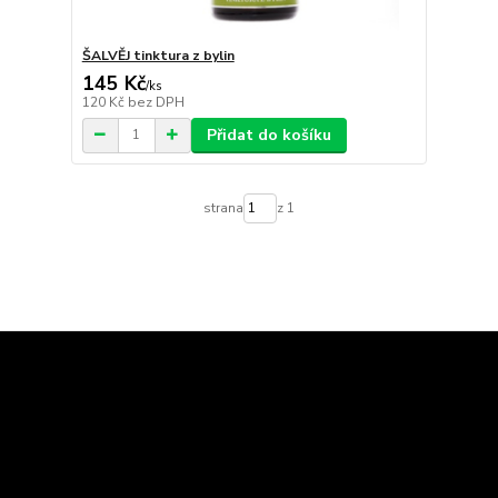
ŠALVĚJ tinktura z bylin
145 Kč
/
ks
120 Kč
bez DPH
Přidat do košíku
strana
z 1