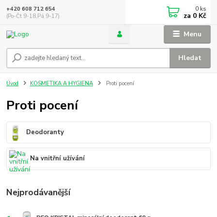
0
ks
+420 608 712 654
za
0 Kč
(Po-Čt 9-18,Pá 9-17)
Menu
Hledat
Úvod
KOSMETIKA A HYGIENA
Proti pocení
Proti pocení
Deodoranty
Na vnitřní užívání
Nejprodávanější