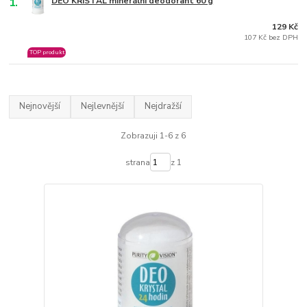
1.
DEO KRISTAL minerální deodorant 60 g
129 Kč
107 Kč bez DPH
TOP produkt
Nejnovější
Nejlevnější
Nejdražší
Zobrazuji 1-6 z 6
strana
z 1