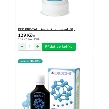
DEO KRISTAL minerální deodorant 60 g
129 Kč
/
ks
107 Kč
bez DPH
Přidat do košíku
Doprava ZDARMA