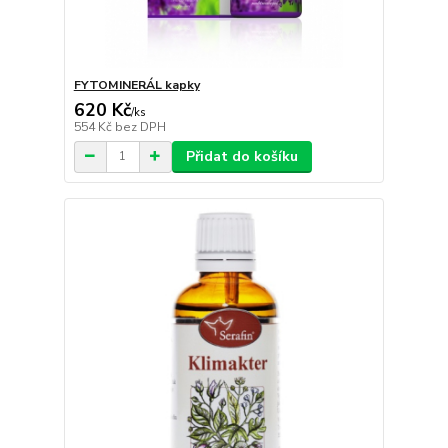
FYTOMINERÁL kapky
620 Kč
/
ks
554 Kč
bez DPH
Přidat do košíku