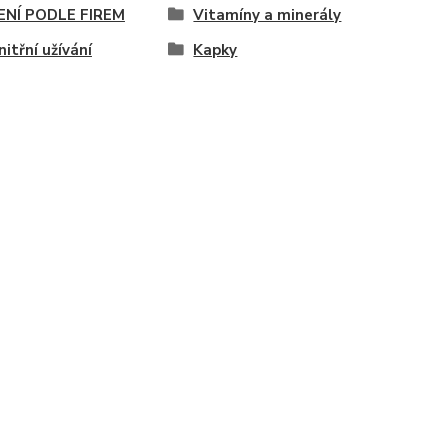
ENÍ PODLE FIREM
Vitamíny a minerály
nitřní užívání
Kapky