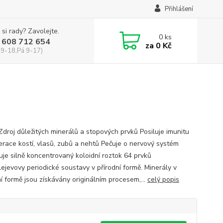
Přihlášení
 si rady? Zavolejte.
0
ks
 608 712 654
za
0 Kč
 9-18,Pá 9-17)
 Zdroj důležitých minerálů a stopových prvků Posiluje imunitu
race kostí, vlasů, zubů a nehtů Pečuje o nervový systém
je silně koncentrovaný koloidní roztok 64 prvků
ejevovy periodické soustavy v přírodní formě. Minerály v
ní formě jsou získávány originálním procesem,...
celý popis