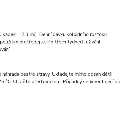
0 kapek = 2,3 ml). Denní dávku koloidního roztoku
 použitím protřepejte. Po třech týdnech užívání
vání!
o náhrada pestré stravy. Ukládejte mimo dosah dětí!
-25 °C. Chraňte před mrazem. Případný sediment není na