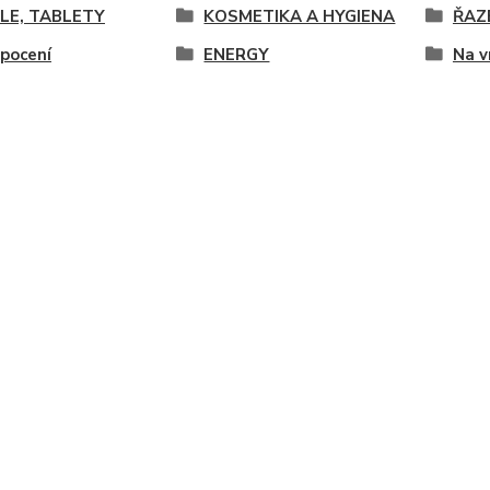
LE, TABLETY
KOSMETIKA A HYGIENA
ŘAZ
 pocení
ENERGY
Na v