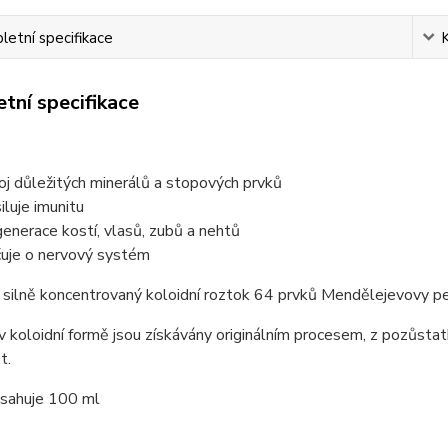
etní specifikace
tní specifikace
oj důležitých minerálů a stopových prvků
iluje imunitu
enerace kostí, vlasů, zubů a nehtů
uje o nervový systém
silně koncentrovaný koloidní roztok 64 prvků Mendělejevovy per
v koloidní formě jsou získávány originálním procesem, z pozůsta
t.
bsahuje 100 ml