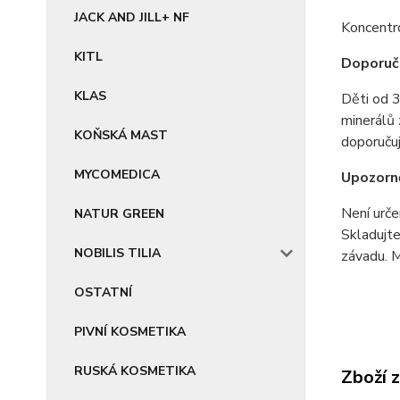
JACK AND JILL+ NF
Koncentro
KITL
Doporuč
KLAS
Děti od 3
minerálů 
KOŇSKÁ MAST
doporuču
MYCOMEDICA
Upozorně
Není urče
NATUR GREEN
Skladujte
NOBILIS TILIA
závadu. M
OSTATNÍ
PIVNÍ KOSMETIKA
RUSKÁ KOSMETIKA
Zboží 