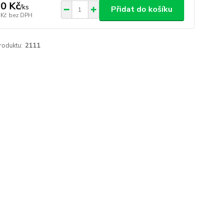
0 Kč
/
ks
Přidat do košíku
 Kč
bez DPH
roduktu:
2111