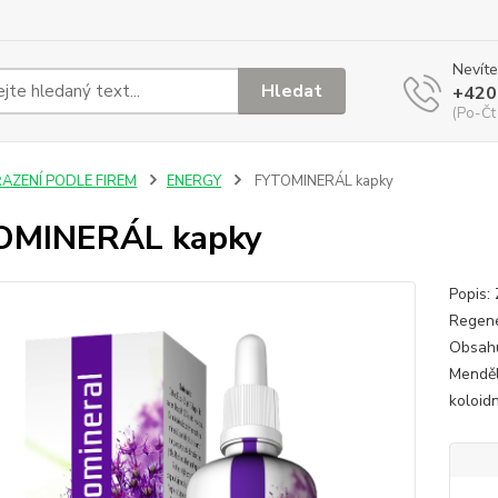
Nevíte
Hledat
+420
(Po-Čt
ŘAZENÍ PODLE FIREM
ENERGY
FYTOMINERÁL kapky
OMINERÁL kapky
Popis:
Regene
Obsahu
Menděl
koloid