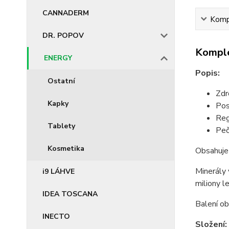
CANNADERM
Kompl
DR. POPOV
Komple
ENERGY
Popis:
Ostatní
Zdr
Kapky
Pos
Reg
Tablety
Peč
Kosmetika
Obsahuje 
Minerály 
i9 LÁHVE
miliony le
IDEA TOSCANA
Balení o
INECTO
Složení: