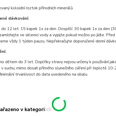
vaný koloidní roztok přírodních minerálů.
ené dávkování:
 do 12 let: 15 kapek 1x za den. Dospělí: 30 kapek 1x za den (3
zamíchejte ve sklenici vody a vypijte pokud možno po jídle. Před
jeme vždy 1 týden pauzu. Nepřekračujte doporučené denní dávko
ní:
no dětem do 3 let. Doplňky stravy nejsou určeny k používání jak
 v suchu, mimo dosah přímého slunečního záření při teplotě 10
inimální trvanlivost do data uvedeného na obalu.
zařazeno v kategoriích