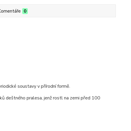
Komentáře
0
iodické soustavy v přírodní formě.
tků deštného pralesa, jenž rostl na zemi před 100