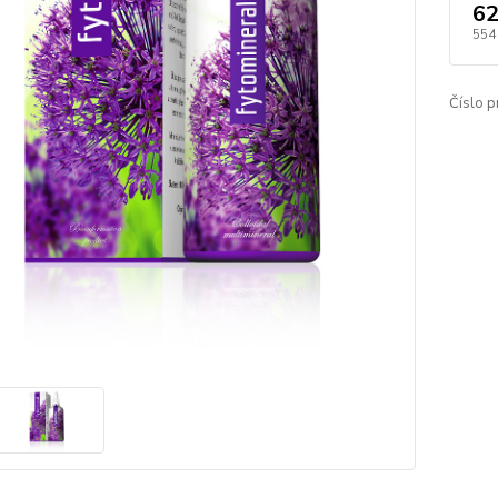
62
554
Číslo p