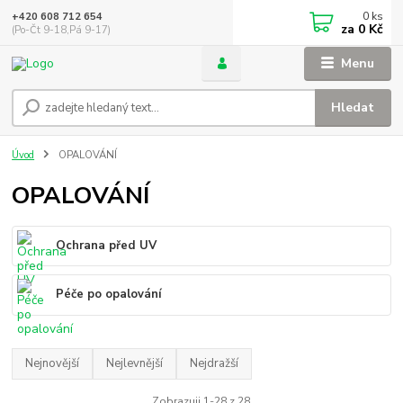
0
ks
+420 608 712 654
za
0 Kč
(Po-Čt 9-18,Pá 9-17)
Menu
Hledat
Úvod
OPALOVÁNÍ
OPALOVÁNÍ
Ochrana před UV
Péče po opalování
Nejnovější
Nejlevnější
Nejdražší
Zobrazuji 1-28 z 28