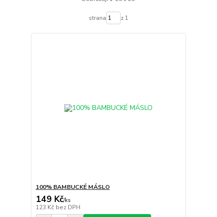
strana
z 1
100% BAMBUCKÉ MÁSLO
149 Kč
/
ks
123 Kč
bez DPH