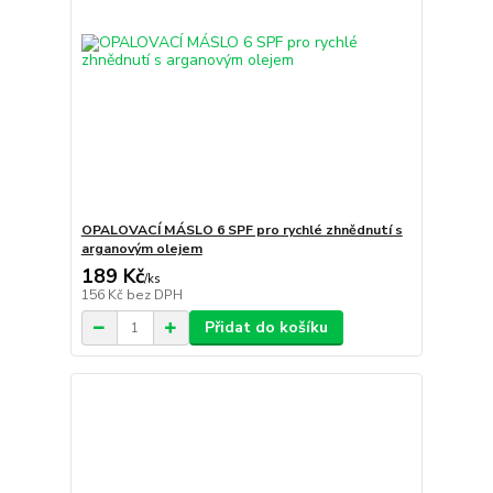
OPALOVACÍ MÁSLO 6 SPF pro rychlé zhnědnutí s
arganovým olejem
189 Kč
/
ks
156 Kč
bez DPH
Přidat do košíku