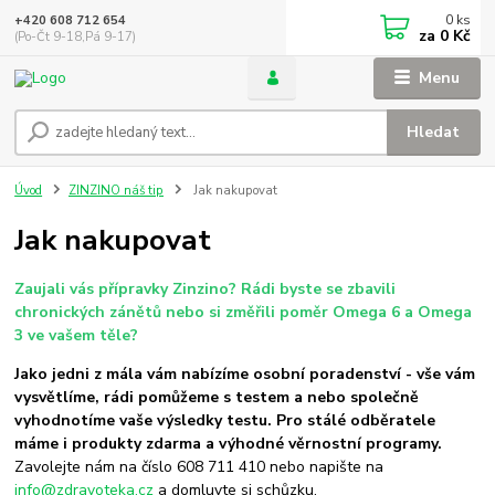
0
ks
+420 608 712 654
za
0 Kč
(Po-Čt 9-18,Pá 9-17)
Menu
Hledat
Úvod
ZINZINO náš tip
Jak nakupovat
Jak nakupovat
Zaujali vás přípravky Zinzino? Rádi byste se zbavili
chronických zánětů nebo si změřili poměr Omega 6 a Omega
3 ve vašem těle?
Jako jedni z mála vám nabízíme osobní poradenství - vše vám
vysvětlíme, rádi pomůžeme s testem a nebo společně
vyhodnotíme vaše výsledky testu. Pro stálé odběratele
máme i produkty zdarma a výhodné věrnostní programy.
Zavolejte nám na číslo 608 711 410 nebo napište na
info@zdravoteka.cz
a domluvte si schůzku.