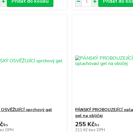
Přidat do košíku
Přidat do ko
OSVĚŽUJÍCÍ sprchový gel
PÁNSKÝ PROBOUZEJÍCÍ opla
gel na obličej
č
255 Kč
/
ks
/
ks
ez DPH
211 Kč
bez DPH