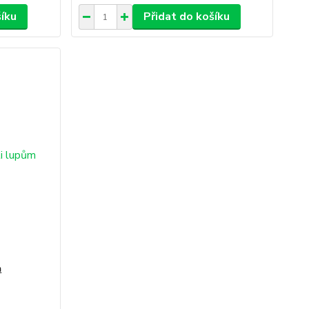
šíku
Přidat do košíku
m