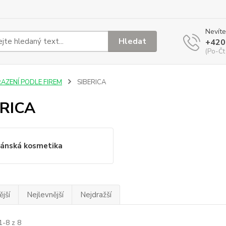
Nevíte
Hledat
+420
(Po-Čt
ŘAZENÍ PODLE FIREM
SIBERICA
ERICA
ánská kosmetika
jší
Nejlevnější
Nejdražší
1-8 z 8