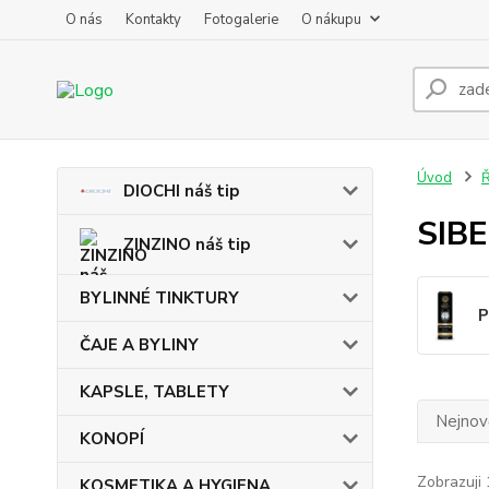
O nás
Kontakty
Fotogalerie
O nákupu
Úvod
DIOCHI náš tip
SIB
ZINZINO náš tip
BYLINNÉ TINKTURY
P
ČAJE A BYLINY
KAPSLE, TABLETY
Nejnově
KONOPÍ
Zobrazuji 
KOSMETIKA A HYGIENA