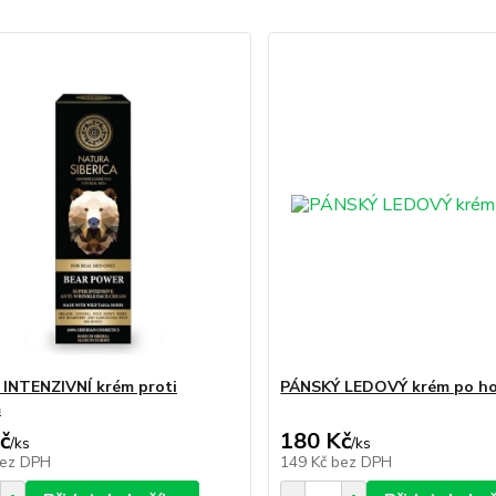
INTENZIVNÍ krém proti
PÁNSKÝ LEDOVÝ krém po ho
m
č
180 Kč
/
ks
/
ks
ez DPH
149 Kč
bez DPH