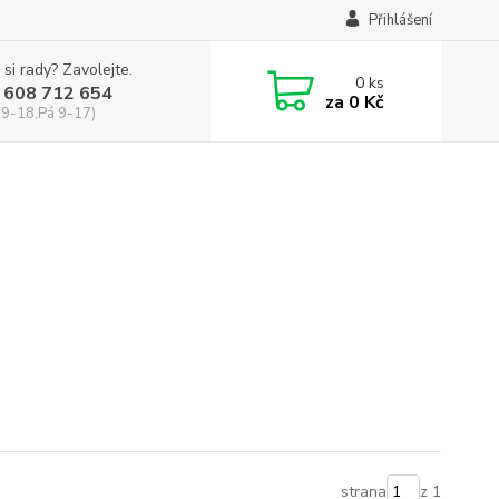
Přihlášení
 si rady? Zavolejte.
0
ks
 608 712 654
za
0 Kč
 9-18,Pá 9-17)
strana
z 1