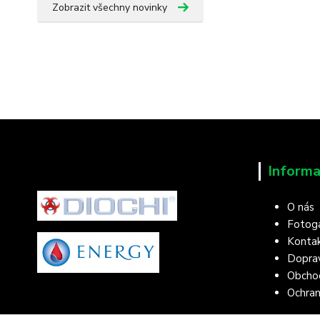
Zobrazit všechny novinky
Informa
O nás
Fotoga
Konta
Doprav
Obcho
Ochran