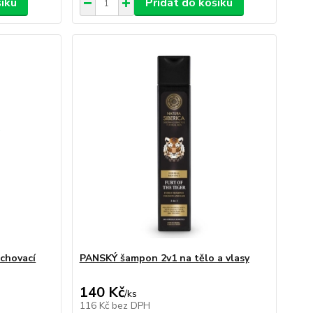
šíku
Přidat do košíku
chovací
PANSKÝ šampon 2v1 na tělo a vlasy
140 Kč
/
ks
116 Kč
bez DPH