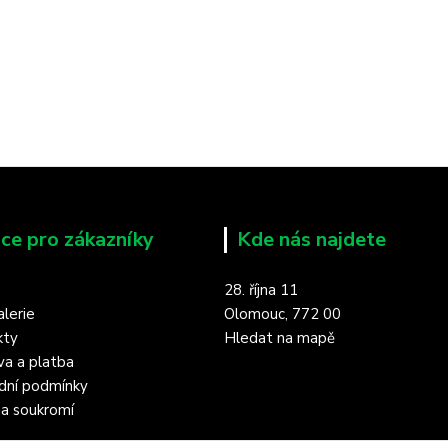
ce pro zákazníky
Kde nás najdete
28. října 11
lerie
Olomouc, 772 00
kty
Hledat na mapě
a a platba
dní podmínky
a soukromí