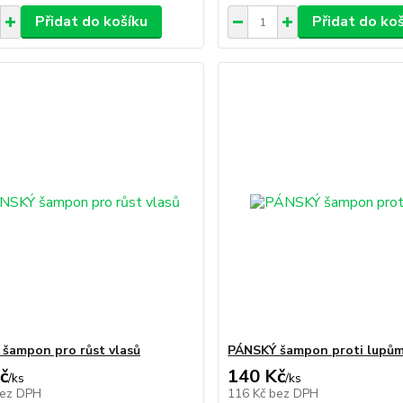
Přidat do košíku
Přidat do ko
šampon pro růst vlasů
PÁNSKÝ šampon proti lupů
č
140 Kč
/
ks
/
ks
ez DPH
116 Kč
bez DPH