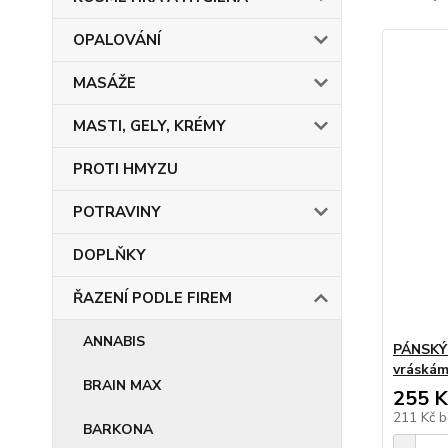
OPALOVÁNÍ
MASÁŽE
MASTI, GELY, KRÉMY
PROTI HMYZU
POTRAVINY
DOPLŇKY
ŘAZENÍ PODLE FIREM
ANNABIS
PÁNSKÝ 
vráská
BRAIN MAX
255 K
211 Kč
b
BARKONA