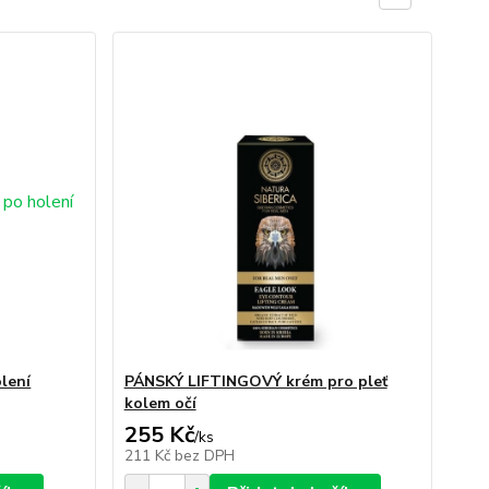
lení
PÁNSKÝ LIFTINGOVÝ krém pro pleť
kolem očí
255 Kč
/
ks
211 Kč
bez DPH