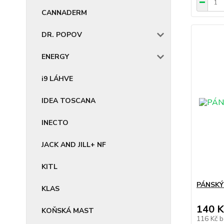
CANNADERM
DR. POPOV
ENERGY
i9 LÁHVE
IDEA TOSCANA
INECTO
JACK AND JILL+ NF
KITL
PÁNSKÝ 
KLAS
140 K
KOŇSKÁ MAST
116 Kč
b