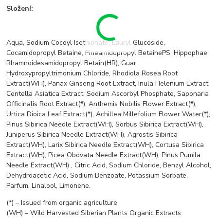
Složení:
Aqua, Sodium Cocoyl Isethionate, Lauryl Glucoside,
Cocamidopropyl Betaine, Pineamidopropyl BetainePS, Hippophae
Rhamnoidesamidopropyl Betain(HR), Guar
Hydroxypropyltrimonium Chloride, Rhodiola Rosea Root
Extract(WH), Panax Ginseng Root Extract, Inula Helenium Extract,
Centella Asiatica Extract, Sodium Ascorbyl Phosphate, Saponaria
Officinalis Root Extract(*), Anthemis Nobilis Flower Extract(*),
Urtica Dioica Leaf Extract(*), Achillea Millefolium Flower Water(*),
Pinus Sibirica Needle Extract(WH), Sorbus Sibirica Extract(WH),
Juniperus Sibirica Needle Extract(WH), Agrostis Sibirica
Extract(WH), Larix Sibirica Needle Extract(WH), Cortusa Sibirica
Extract(WH), Picea Obovata Needle Extract(WH), Pinus Pumila
Needle Extract(WH) , Citric Acid, Sodium Chloride, Benzyl Alcohol,
Dehydroacetic Acid, Sodium Benzoate, Potassium Sorbate,
Parfum, Linalool, Limonene.
(*) – Issued from organic agriculture
(WH) – Wild Harvested Siberian Plants Organic Extracts