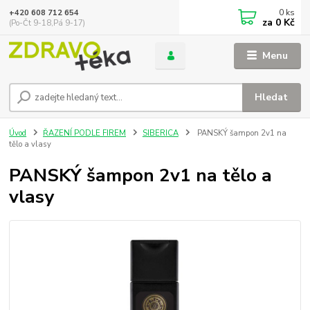
0
ks
+420 608 712 654
za
0 Kč
(Po-Čt 9-18,Pá 9-17)
Menu
Hledat
Úvod
ŘAZENÍ PODLE FIREM
SIBERICA
PANSKÝ šampon 2v1 na
tělo a vlasy
PANSKÝ šampon 2v1 na tělo a
vlasy