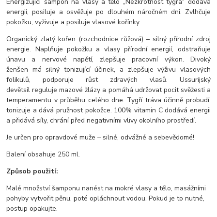
Energizující šampon na vlasy a tělo „Nezkrotnost tygra“ dodává
energii, posiluje a osvěžuje po dlouhém náročném dni. Zvlhčuje
pokožku, vyživuje a posiluje vlasové kořínky.
Organický zlatý kořen (rozchodnice růžová) – silný přírodní zdroj
energie. Naplňuje pokožku a vlasy přírodní energií, odstraňuje
únavu a nervové napětí, zlepšuje pracovní výkon. Divoký
ženšen má silný tonizující účinek, a zlepšuje výživu vlasových
folikulů, podporuje růst zdravých vlasů. Ussurijský
devětsil reguluje mazové žlázy a pomáhá udržovat pocit svěžesti a
temperamentu v průběhu celého dne. Tygří tráva účinně probudí,
tonizuje a dává pružnost pokožce. 100% vitamin C dodává energii
a přidává síly, chrání před negativními vlivy okolního prostředí.
Je určen pro opravdové muže – silné, odvážné a sebevědomé!
Balení obsahuje 250 ml.
Způsob použití:
Malé množství šamponu nanést na mokré vlasy a tělo, masážními
pohyby vytvořit pěnu, poté opláchnout vodou. Pokud je to nutné,
postup opakujte.