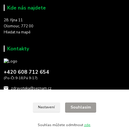
Kde nás najdete
28. října 11
Olomouc, 772 00
Hledat na mapě
Kontakty
+420 608 712 654
(Po-Čt 9-18,Pá 9-17)
zdravoteka@seznam.cz
Souhlasím
Nastavení
Souhlas můžete odmítnout
zde
.