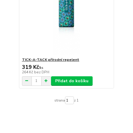
TICK-A-TACK přírodní repelent
319 Kč
/
ks
264 Kč
bez DPH
Přidat do košíku
strana
z 1