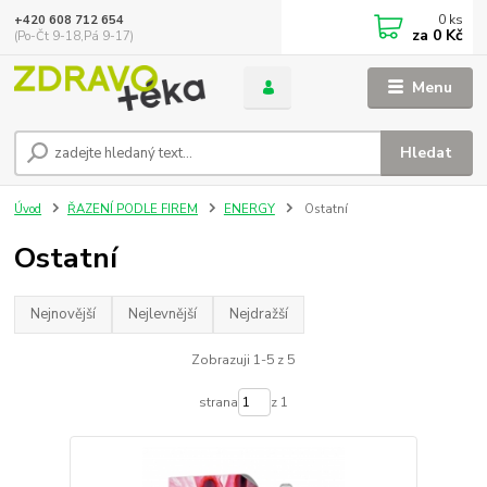
0
ks
+420 608 712 654
za
0 Kč
(Po-Čt 9-18,Pá 9-17)
Menu
Hledat
Úvod
ŘAZENÍ PODLE FIREM
ENERGY
Ostatní
Ostatní
Nejnovější
Nejlevnější
Nejdražší
Zobrazuji 1-5 z 5
strana
z 1