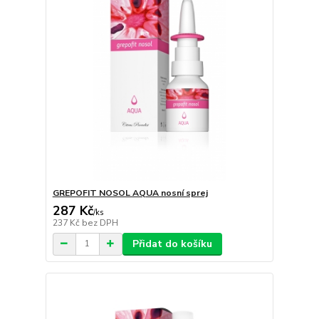
GREPOFIT NOSOL AQUA nosní sprej
287 Kč
/
ks
237 Kč
bez DPH
Přidat do košíku